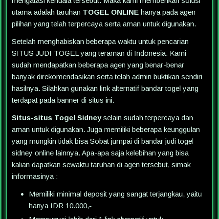
mengatasi kendala tersebut. Maka kami memberikan solusi
utama adalah taruhan
TOGEL ONLINE
hanya pada agen
pilihan yang telah terpercaya serta aman untuk digunakan.
Setelah menghabiskan beberapa waktu untuk pencarian
SITUS JUDI TOGEL yang teraman di Indonesia. Kami
sudah mendapatkan beberapa agen yang benar-benar
banyak direkomendasikan serta telah admin buktikan sendiri
hasilnya. Silahkan gunakan link alternatif bandar togel yang
terdapat pada banner di situs ini.
Situs-situs Togel Sidney
selain sudah terpercaya dan
aman untuk digunakan. Juga memiliki beberapa keunggulan
yang mungkin tidak bisa Sobat jumpai di bandar judi togel
sidney online lainnya. Apa-apa saja kelebihan yang bisa
kalian dapatkan sewaktu taruhan di agen tersebut, simak
informasinya :
Memiliki minimal deposit yang sangat terjangkau, yaitu
hanya IDR 10.000,-