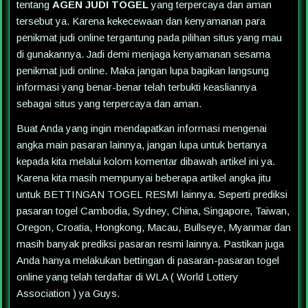
tentang
AGEN JUDI TOGEL
yang terpercaya dan aman
tersebut ya. Karena kekecewaan dan kenyamanan para
penikmat judi online tergantung pada pilihan situs yang mau
di gunakannya. Jadi demi menjaga kenyamanan sesama
penikmat judi online. Maka jangan lupa bagikan langsung
informasi yang benar-benar telah terbukti keasliannya
sebagai situs yang terpercaya dan aman.
Buat Anda yang ingin mendapatkan informasi mengenai
angka main pasaran lainnya, jangan lupa untuk bertanya
kepada kita melalui kolom komentar dibawah artikel ini ya.
Karena kita masih mempunyai beberapa artikel angka jitu
untuk BETTINGAN TOGEL RESMI lainnya. Seperti prediksi
pasaran togel Cambodia, Sydney, China, Singapore, Taiwan,
Oregon, Croatia, Hongkong, Macau, Bullseye, Myanmar dan
masih banyak prediksi pasaran resmi lainnya. Pastikan juga
Anda hanya melakukan bettingan di pasaran-pasaran togel
online yang telah terdaftar di WLA ( World Lottery
Association ) ya Guys.