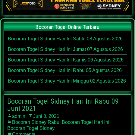
Bocoran Togel Online Terbaru
Bocoran Togel Sidney Hari Ini Sabtu 08 Agustus 2026
Bocoran Togel Sidney Hari Ini Jumat 07 Agustus 2026
Bocoran Togel Sidney Hari Ini Kamis 06 Agustus 2026
Bocoran Togel Sidney Hari Ini Rabu 05 Agustus 2026
Bocoran Togel Sidney Hari Ini Minggu 02 Agustus 2026
Bocoran Togel Sidney Hari Ini Rabu 09
Juni 2021
admin
Juni 8, 2021
Bocoran Sidney Rabu
,
Bocoran Togel Hari ini
,
Bocoran Togel Sidney
Comments