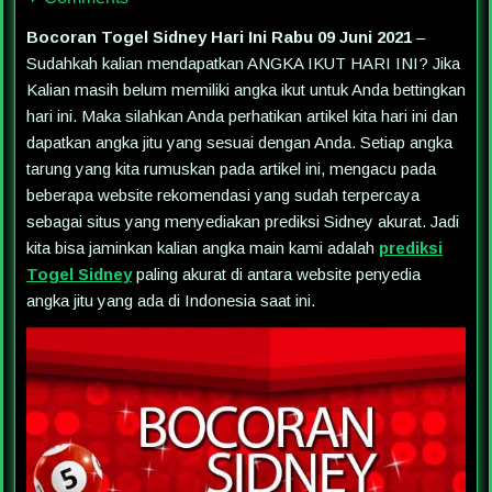
Bocoran Togel Sidney Hari Ini Rabu 09 Juni 2021
–
Sudahkah kalian mendapatkan ANGKA IKUT HARI INI? Jika
Kalian masih belum memiliki angka ikut untuk Anda bettingkan
hari ini. Maka silahkan Anda perhatikan artikel kita hari ini dan
dapatkan angka jitu yang sesuai dengan Anda. Setiap angka
tarung yang kita rumuskan pada artikel ini, mengacu pada
beberapa website rekomendasi yang sudah terpercaya
sebagai situs yang menyediakan prediksi Sidney akurat. Jadi
kita bisa jaminkan kalian angka main kami adalah
prediksi
Togel Sidney
paling akurat di antara website penyedia
angka jitu yang ada di Indonesia saat ini.