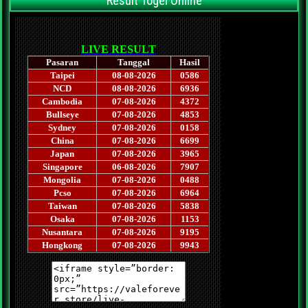
Result Togel Online