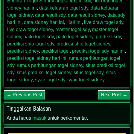
Bocoran Togel Sidney angka 4d jitu sdy
,
bocoran togel
sidney hari ini
,
data keluaran togel sdy
,
data keluaran
togel sidney
,
data result sdy
,
data result sidney
,
data sdy
hari ini
,
data sidney hari ini
,
Hari ini
,
live draw togel sdy
,
live draw togel sidney
,
master togel sdy
,
master togel
sidney
,
paito togel sdy
,
paito togel sidney
,
prediksi sdy
,
prediksi shio togel sdy
,
prediksi shio togel sidney
,
prediksi sidney
,
prediksi togel
,
prediksi togel sdy hari ini
,
prediksi togel sidney hari ini
,
rumus perhitungan togel
sdy
,
rumus perhitungan togel sidney
,
situs prediksi togel
sdy
,
situs prediksi togel sidney
,
situs togel sdy
,
situs
togel sidney
,
syair togel sdy
,
syair togel sidney
← Previous Post
Next Post →
Tinggalkan Balasan
Anda harus
masuk
untuk berkomentar.