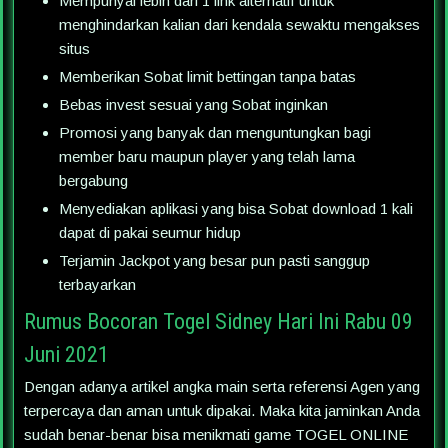
Mempunyai lebih dari 1 link alternatif untuk
menghindarkan kalian dari kendala sewaktu mengakses
situs
Memberikan Sobat limit bettingan tanpa batas
Bebas invest sesuai yang Sobat inginkan
Promosi yang banyak dan menguntungkan bagi
member baru maupun player yang telah lama
bergabung
Menyediakan aplikasi yang bisa Sobat download 1 kali
dapat di pakai seumur hidup
Terjamin Jackpot yang besar pun pasti sanggup
terbayarkan
Rumus Bocoran Togel Sidney Hari Ini Rabu 09
Juni 2021
Dengan adanya artikel angka main serta referensi Agen yang
terpercaya dan aman untuk dipakai. Maka kita jaminkan Anda
sudah benar-benar bisa menikmati game TOGEL ONLINE