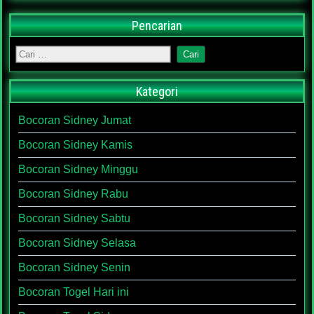
Pencarian
Kategori
Bocoran Sidney Jumat
Bocoran Sidney Kamis
Bocoran Sidney Minggu
Bocoran Sidney Rabu
Bocoran Sidney Sabtu
Bocoran Sidney Selasa
Bocoran Sidney Senin
Bocoran Togel Hari ini