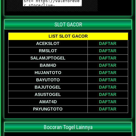
SLOT GACOR
LIST SLOT GACOR
ACEKSLOT
DAFTAR
RMSLOT
DAFTAR
SALAMJPTOGEL
DAFTAR
BAIM4D
DAFTAR
HUJANTOTO
DAFTAR
BAYUTOTO
DAFTAR
BAJUTOGEL
DAFTAR
ASUSTOGEL
DAFTAR
AMAT4D
DAFTAR
PAYUNGTOTO
DAFTAR
Bocoran Togel Lainnya