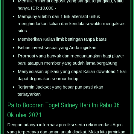
Memiliki minimal deposit yang sangat terjangkau, yaitu
hanya IDR 10.000,-
Mempunyai lebih dari 1 link alternatif untuk
menghindarkan kalian dari kendala sewaktu mengakses
situs
Memberikan Kalian limit bettingan tanpa batas
Bebas invest sesuai yang Anda inginkan
Promosi yang banyak dan menguntungkan bagi player
baru ataupun member yang sudah lama bergabung
Menyediakan aplikasi yang dapat Kalian download 1 kali
dapat di gunakan seumur hidup
Terjamin Jackpot yang besar pun pasti akan
terbayarkan
Paito Bocoran Togel Sidney Hari Ini Rabu 06
Oktober 2021
Dengan adanya informasi prediksi serta rekomendasi Agen
yang terpercaya dan aman untuk dipakai. Maka kita jaminkan