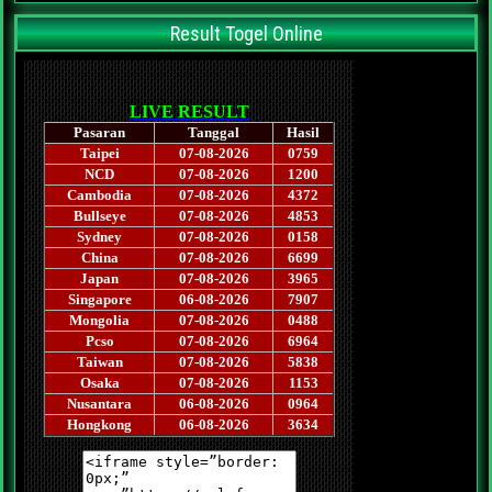
Result Togel Online