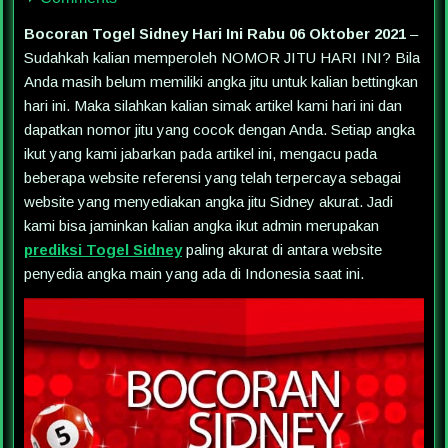
Bocoran Togel Sidney Hari Ini Rabu 06 Oktober 2021
–
Sudahkah kalian memperoleh NOMOR JITU HARI INI? Bila
Anda masih belum memiliki angka jitu untuk kalian bettingkan
hari ini. Maka silahkan kalian simak artikel kami hari ini dan
dapatkan nomor jitu yang cocok dengan Anda. Setiap angka
ikut yang kami jabarkan pada artikel ini, mengacu pada
beberapa website referensi yang telah terpercaya sebagai
website yang menyediakan angka jitu Sidney akurat. Jadi
kami bisa jaminkan kalian angka ikut admin merupakan
prediksi Togel Sidney
paling akurat di antara website
penyedia angka main yang ada di Indonesia saat ini.