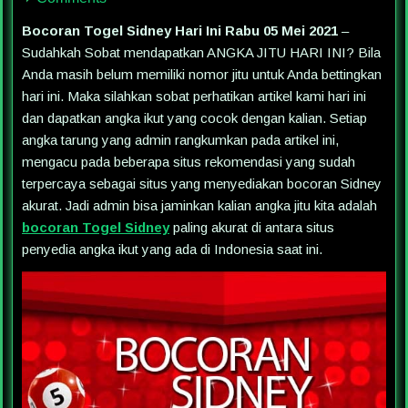
Bocoran Togel Sidney Hari Ini Rabu 05 Mei 2021
–
Sudahkah Sobat mendapatkan ANGKA JITU HARI INI? Bila
Anda masih belum memiliki nomor jitu untuk Anda bettingkan
hari ini. Maka silahkan sobat perhatikan artikel kami hari ini
dan dapatkan angka ikut yang cocok dengan kalian. Setiap
angka tarung yang admin rangkumkan pada artikel ini,
mengacu pada beberapa situs rekomendasi yang sudah
terpercaya sebagai situs yang menyediakan bocoran Sidney
akurat. Jadi admin bisa jaminkan kalian angka jitu kita adalah
bocoran Togel Sidney
paling akurat di antara situs
penyedia angka ikut yang ada di Indonesia saat ini.