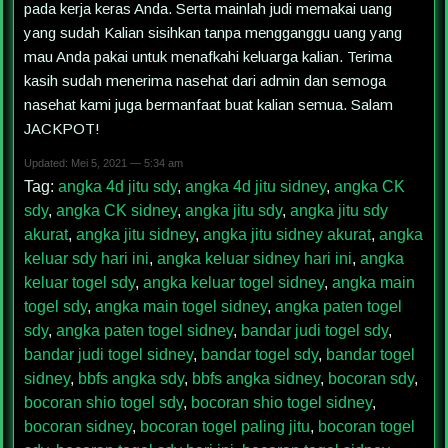
pada kerja keras Anda. Serta mainlah judi memakai uang
yang sudah Kalian sisihkan tanpa mengganggu uang yang
mau Anda pakai untuk menafkahi keluarga kalian. Terima
kasih sudah menerima nasehat dari admin dan semoga
nasehat kami juga bermanfaat buat kalian semua. Salam
JACKPOT!
Updated: Mei 5, 2021 — 5:34 am
Tag:
angka 4d jitu sdy
,
angka 4d jitu sidney
,
angka CK
sdy
,
angka CK sidney
,
angka jitu sdy
,
angka jitu sdy
akurat
,
angka jitu sidney
,
angka jitu sidney akurat
,
angka
keluar sdy hari ini
,
angka keluar sidney hari ini
,
angka
keluar togel sdy
,
angka keluar togel sidney
,
angka main
togel sdy
,
angka main togel sidney
,
angka paten togel
sdy
,
angka paten togel sidney
,
bandar judi togel sdy
,
bandar judi togel sidney
,
bandar togel sdy
,
bandar togel
sidney
,
bbfs angka sdy
,
bbfs angka sidney
,
bocoran sdy
,
bocoran shio togel sdy
,
bocoran shio togel sidney
,
bocoran sidney
,
bocoran togel paling jitu
,
bocoran togel