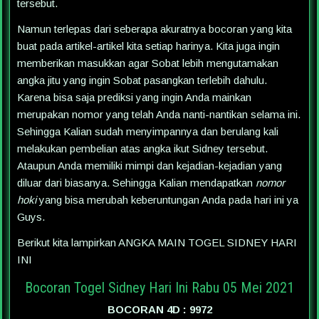
tersebut.
Namun terlepas dari seberapa akuratnya bocoran yang kita
buat pada artikel-artikel kita setiap harinya. Kita juga ingin
memberikan masukkan agar Sobat lebih mengutamakan
angka jitu yang ingin Sobat pasangkan terlebih dahulu.
Karena bisa saja prediksi yang ingin Anda mainkan
merupakan nomor yang telah Anda nanti-nantikan selama ini.
Sehingga Kalian sudah menyimpannya dan berulang kali
melakukan pembelian atas angka ikut Sidney tersebut.
Ataupun Anda memiliki mimpi dan kejadian-kejadian yang
diluar dari biasanya. Sehingga Kalian mendapatkan
nomor
hoki
yang bisa merubah keberuntungan Anda pada hari ini ya
Guys.
Berikut kita lampirkan ANGKA MAIN TOGEL SIDNEY HARI
INI
Bocoran Togel Sidney Hari Ini Rabu 05 Mei 2021
BOCORAN 4D : 9972