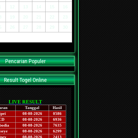
1
12
13
14
15
16
8
19
20
21
22
23
5
26
27
28
29
30
Pencarian Populer
Result Togel Online