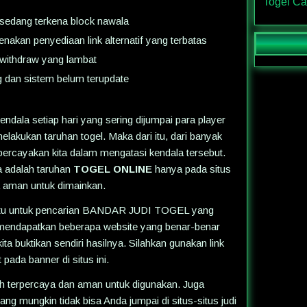
Togel C
sedang terkena block nawala
nakan penyediaan link alternatif yang terbatas
 withdraw yang lambat
g dan sistem belum terupdate
kendala setiap hari yang sering dijumpai para player
elakukan taruhan togel. Maka dari itu, dari banyak
rcayakan kita dalam mengatasi kendala tersebut.
a adalah taruhan
TOGEL ONLINE
hanya pada situs
a aman untuk dimainkan.
ktu untuk pencarian BANDAR JUDI TOGEL yang
 mendapatkan beberapa website yang benar-benar
ta buktikan sendiri hasilnya. Silahkan gunakan link
 pada banner di situs ini.
h terpercaya dan aman untuk digunakan. Juga
 mungkin tidak bisa Anda jumpai di situs-situs judi