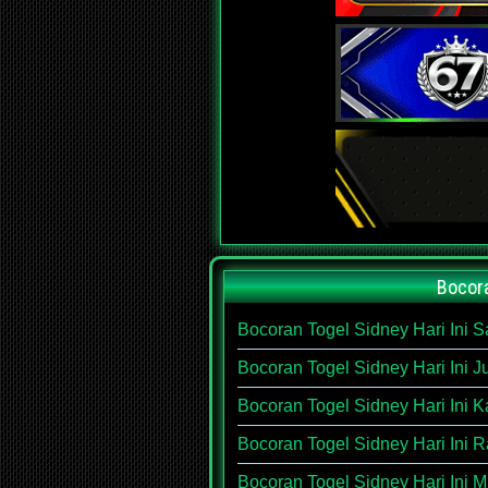
Bocora
Bocoran Togel Sidney Hari Ini 
Bocoran Togel Sidney Hari Ini 
Bocoran Togel Sidney Hari Ini 
Bocoran Togel Sidney Hari Ini 
Bocoran Togel Sidney Hari Ini 