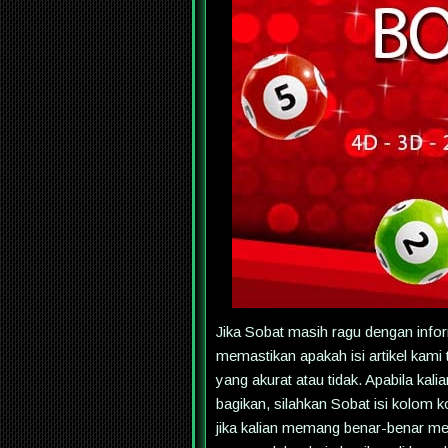
Jika Sobat masih ragu dengan info
memastikan apakah isi artikel kami
yang akurat atau tidak. Apabila kal
bagikan, silahkan Sobat isi kolom ko
jika kalian memang benar-benar m