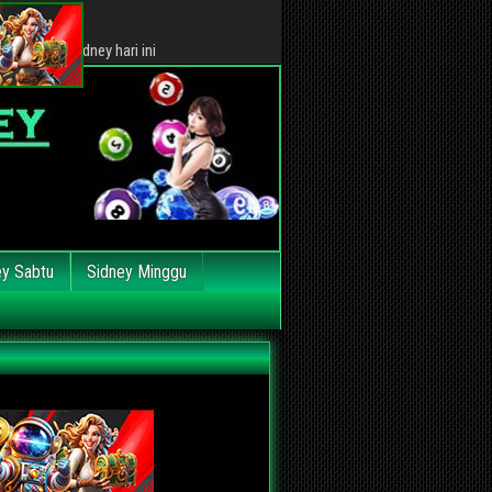
a keluaran sidney hari ini
ey Sabtu
Sidney Minggu