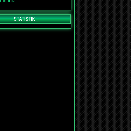
ambodia
STATISTIK