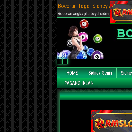
Bocoran Togel Sidney AKURAT
Bocoran angka jitu togel sidney paling akura
HOME
Sidney Senin
Sidne
PASANG IKLAN