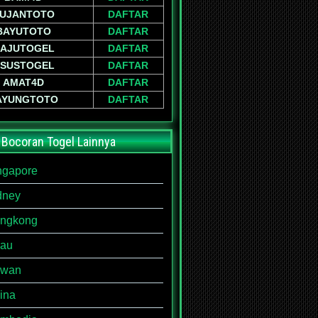
UJANTOTO
DAFTAR
BAYUTOTO
DAFTAR
AJUTOGEL
DAFTAR
SUSTOGEL
DAFTAR
AMAT4D
DAFTAR
AYUNGTOTO
DAFTAR
Bocoran Togel Lainnya
ngapore
dney
ongkong
cau
iwan
ina