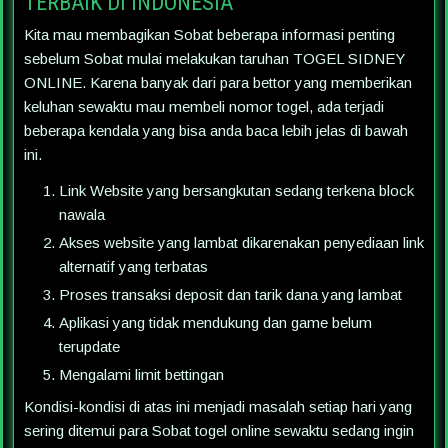
TERBAIK DI INDONESIA
Kita mau membagikan Sobat beberapa informasi penting
sebelum Sobat mulai melakukan taruhan TOGEL SIDNEY
ONLINE. Karena banyak dari para bettor yang memberikan
keluhan sewaktu mau membeli nomor togel, ada terjadi
beberapa kendala yang bisa anda baca lebih jelas di bawah
ini.
Link Website yang bersangkutan sedang terkena block
nawala
Akses website yang lambat dikarenakan penyediaan link
alternatif yang terbatas
Proses transaksi deposit dan tarik dana yang lambat
Aplikasi yang tidak mendukung dan game belum
terupdate
Mengalami limit bettingan
Kondisi-kondisi di atas ini menjadi masalah setiap hari yang
sering ditemui para Sobat togel online sewaktu sedang ingin