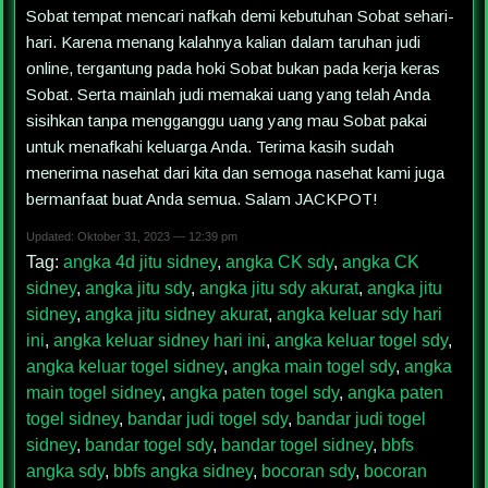
Sobat tempat mencari nafkah demi kebutuhan Sobat sehari-
hari. Karena menang kalahnya kalian dalam taruhan judi
online, tergantung pada hoki Sobat bukan pada kerja keras
Sobat. Serta mainlah judi memakai uang yang telah Anda
sisihkan tanpa mengganggu uang yang mau Sobat pakai
untuk menafkahi keluarga Anda. Terima kasih sudah
menerima nasehat dari kita dan semoga nasehat kami juga
bermanfaat buat Anda semua. Salam JACKPOT!
Updated: Oktober 31, 2023 — 12:39 pm
Tag:
angka 4d jitu sidney
,
angka CK sdy
,
angka CK
sidney
,
angka jitu sdy
,
angka jitu sdy akurat
,
angka jitu
sidney
,
angka jitu sidney akurat
,
angka keluar sdy hari
ini
,
angka keluar sidney hari ini
,
angka keluar togel sdy
,
angka keluar togel sidney
,
angka main togel sdy
,
angka
main togel sidney
,
angka paten togel sdy
,
angka paten
togel sidney
,
bandar judi togel sdy
,
bandar judi togel
sidney
,
bandar togel sdy
,
bandar togel sidney
,
bbfs
angka sdy
,
bbfs angka sidney
,
bocoran sdy
,
bocoran