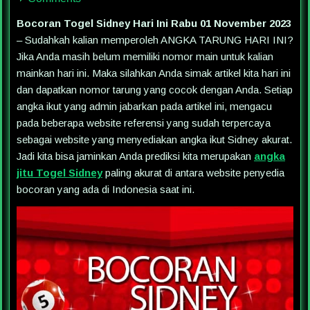
Bocoran Togel Sidney Hari Ini Rabu 01 November 2023
– Sudahkah kalian memperoleh ANGKA TARUNG HARI INI?
Jika Anda masih belum memiliki nomor main untuk kalian
mainkan hari ini. Maka silahkan Anda simak artikel kita hari ini
dan dapatkan nomor tarung yang cocok dengan Anda. Setiap
angka ikut yang admin jabarkan pada artikel ini, mengacu
pada beberapa website referensi yang sudah terpercaya
sebagai website yang menyediakan angka ikut Sidney akurat.
Jadi kita bisa jaminkan Anda prediksi kita merupakan
angka
jitu Togel Sidney
paling akurat di antara website penyedia
bocoran yang ada di Indonesia saat ini.