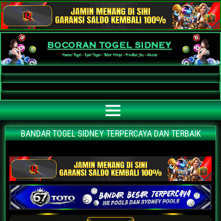
Bocoran Togel Sidney AKURAT
Bocoran angka jitu togel sidney paling akurat | prediksi situs agen bandar
togel sidney terpercaya | nomor main sidney | data keluaran sidney hari ini
BANDAR TOGEL SIDNEY TERPERCAYA DAN TERBAIK