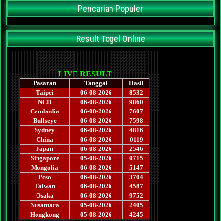
Pencarian Populer
Result Togel Online