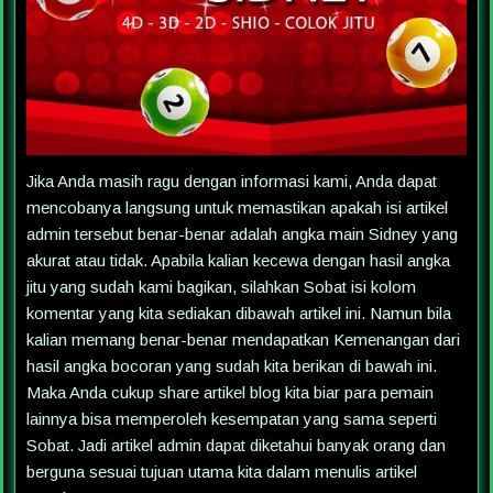
Jika Anda masih ragu dengan informasi kami, Anda dapat
mencobanya langsung untuk memastikan apakah isi artikel
admin tersebut benar-benar adalah angka main Sidney yang
akurat atau tidak. Apabila kalian kecewa dengan hasil angka
jitu yang sudah kami bagikan, silahkan Sobat isi kolom
komentar yang kita sediakan dibawah artikel ini. Namun bila
kalian memang benar-benar mendapatkan Kemenangan dari
hasil angka bocoran yang sudah kita berikan di bawah ini.
Maka Anda cukup share artikel blog kita biar para pemain
lainnya bisa memperoleh kesempatan yang sama seperti
Sobat. Jadi artikel admin dapat diketahui banyak orang dan
berguna sesuai tujuan utama kita dalam menulis artikel