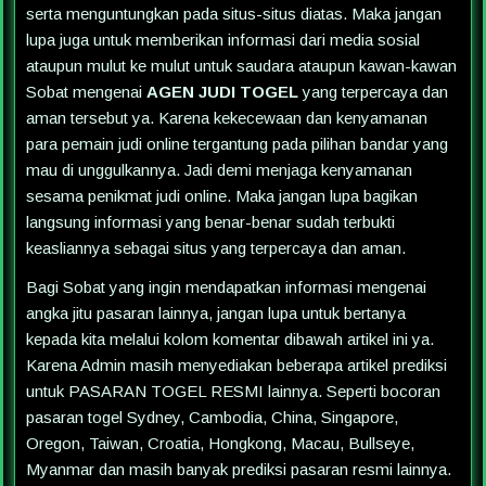
serta menguntungkan pada situs-situs diatas. Maka jangan
lupa juga untuk memberikan informasi dari media sosial
ataupun mulut ke mulut untuk saudara ataupun kawan-kawan
Sobat mengenai
AGEN JUDI TOGEL
yang terpercaya dan
aman tersebut ya. Karena kekecewaan dan kenyamanan
para pemain judi online tergantung pada pilihan bandar yang
mau di unggulkannya. Jadi demi menjaga kenyamanan
sesama penikmat judi online. Maka jangan lupa bagikan
langsung informasi yang benar-benar sudah terbukti
keasliannya sebagai situs yang terpercaya dan aman.
Bagi Sobat yang ingin mendapatkan informasi mengenai
angka jitu pasaran lainnya, jangan lupa untuk bertanya
kepada kita melalui kolom komentar dibawah artikel ini ya.
Karena Admin masih menyediakan beberapa artikel prediksi
untuk PASARAN TOGEL RESMI lainnya. Seperti bocoran
pasaran togel Sydney, Cambodia, China, Singapore,
Oregon, Taiwan, Croatia, Hongkong, Macau, Bullseye,
Myanmar dan masih banyak prediksi pasaran resmi lainnya.