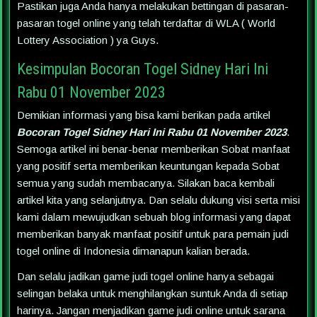
Pastikan juga Anda hanya melakukan bettingan di pasaran-
pasaran togel online yang telah terdaftar di WLA ( World
Lottery Association ) ya Guys.
Kesimpulan Bocoran Togel Sidney Hari Ini
Rabu 01 November 2023
Demikian informasi yang bisa kami berikan pada artikel
Bocoran Togel Sidney Hari Ini Rabu 01 November 2023
.
Semoga artikel ini benar-benar memberikan Sobat manfaat
yang positif serta memberikan keuntungan kepada Sobat
semua yang sudah membacanya. Silakan baca kembali
artikel kita yang selanjutnya. Dan selalu dukung visi serta misi
kami dalam mewujudkan sebuah blog informasi yang dapat
memberikan banyak manfaat positif untuk para pemain judi
togel online di Indonesia dimanapun kalian berada.
Dan selalu jadikan game judi togel online hanya sebagai
selingan belaka untuk menghilangkan suntuk Anda di setiap
harinya. Jangan menjadikan game judi online untuk sarana