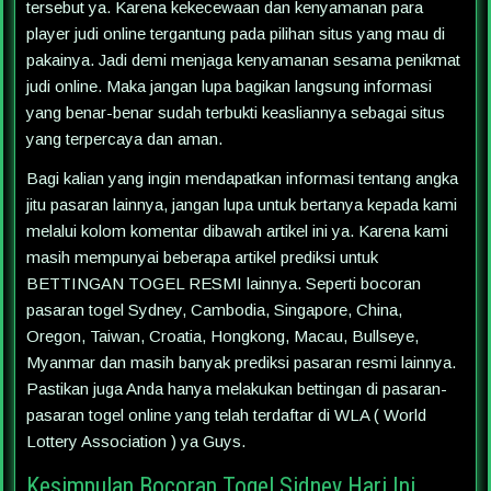
tersebut ya. Karena kekecewaan dan kenyamanan para
player judi online tergantung pada pilihan situs yang mau di
pakainya. Jadi demi menjaga kenyamanan sesama penikmat
judi online. Maka jangan lupa bagikan langsung informasi
yang benar-benar sudah terbukti keasliannya sebagai situs
yang terpercaya dan aman.
Bagi kalian yang ingin mendapatkan informasi tentang angka
jitu pasaran lainnya, jangan lupa untuk bertanya kepada kami
melalui kolom komentar dibawah artikel ini ya. Karena kami
masih mempunyai beberapa artikel prediksi untuk
BETTINGAN TOGEL RESMI lainnya. Seperti bocoran
pasaran togel Sydney, Cambodia, Singapore, China,
Oregon, Taiwan, Croatia, Hongkong, Macau, Bullseye,
Myanmar dan masih banyak prediksi pasaran resmi lainnya.
Pastikan juga Anda hanya melakukan bettingan di pasaran-
pasaran togel online yang telah terdaftar di WLA ( World
Lottery Association ) ya Guys.
Kesimpulan Bocoran Togel Sidney Hari Ini