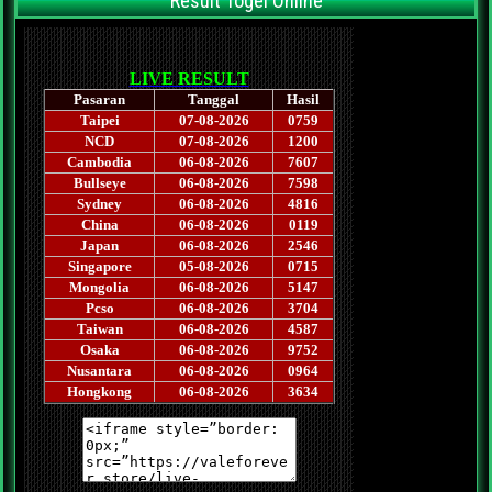
Result Togel Online