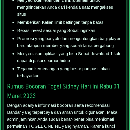
Menyediakan lebih dari 1 link alternatif untuk
menghindarkan Anda dari kendala saat mengakses
situs
Memberikan Kalian limit bettingan tanpa batas
Bebas invest sesuai yang Sobat inginkan
Promosi yang banyak dan menguntungkan bagi player
baru ataupun member yang sudah lama bergabung
Menyediakan aplikasi yang bisa Sobat download 1 kali
dapat di pakai seumur hidup
Terjamin kemenangan yang besar pun pasti akan
terbayarkan
Rumus Bocoran Togel Sidney Hari Ini Rabu 01
Maret 2023
Dengan adanya informasi bocoran serta rekomendasi
Bandar yang terpercaya dan aman untuk digunakan. Maka
admin jaminkan Anda sudah benar-benar bisa menikmati
permainan TOGEL ONLINE yang nyaman. Karena kunci