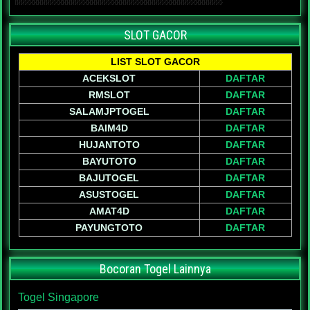
SLOT GACOR
LIST SLOT GACOR
ACEKSLOT
DAFTAR
RMSLOT
DAFTAR
SALAMJPTOGEL
DAFTAR
BAIM4D
DAFTAR
HUJANTOTO
DAFTAR
BAYUTOTO
DAFTAR
BAJUTOGEL
DAFTAR
ASUSTOGEL
DAFTAR
AMAT4D
DAFTAR
PAYUNGTOTO
DAFTAR
Bocoran Togel Lainnya
Togel Singapore