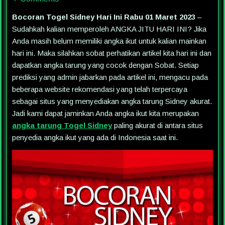
Bocoran Togel Sidney Hari Ini Rabu 01 Maret 2023
–
Sudahkah kalian memperoleh ANGKA JITU HARI INI? Jika
Anda masih belum memiliki angka ikut untuk kalian mainkan
hari ini. Maka silahkan sobat perhatikan artikel kita hari ini dan
dapatkan angka tarung yang cocok dengan Sobat. Setiap
prediksi yang admin jabarkan pada artikel ini, mengacu pada
beberapa website rekomendasi yang telah terpercaya
sebagai situs yang menyediakan angka tarung Sidney akurat.
Jadi kami dapat jaminkan Anda angka ikut kita merupakan
angka tarung Togel Sidney
paling akurat di antara situs
penyedia angka ikut yang ada di Indonesia saat ini.