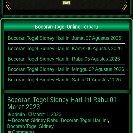
Bocoran Togel Online Terbaru
Bocoran Togel Sidney Hari Ini Jumat 07 Agustus 2026
Bocoran Togel Sidney Hari Ini Kamis 06 Agustus 2026
Bocoran Togel Sidney Hari Ini Rabu 05 Agustus 2026
Bocoran Togel Sidney Hari Ini Minggu 02 Agustus 2026
Bocoran Togel Sidney Hari Ini Sabtu 01 Agustus 2026
Bocoran Togel Sidney Hari Ini Rabu 01
Maret 2023
admin
Maret 1, 2023
Bocoran Sidney Rabu
,
Bocoran Togel Hari ini
,
Bocoran Togel Sidney
Comments