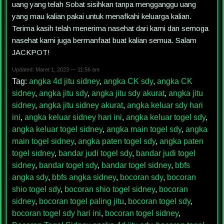
uang yang telah Sobat sisihkan tanpa mengganggu uang
yang mau kalian pakai untuk menafkahi keluarga kalian.
Terima kasih telah menerima nasehat dari kami dan semoga
nasehat kami juga bermanfaat buat kalian semua. Salam
JACKPOT!
Updated: Maret 1, 2023 — 11:56 am
Tag:
angka 4d jitu sidney
,
angka CK sdy
,
angka CK
sidney
,
angka jitu sdy
,
angka jitu sdy akurat
,
angka jitu
sidney
,
angka jitu sidney akurat
,
angka keluar sdy hari
ini
,
angka keluar sidney hari ini
,
angka keluar togel sdy
,
angka keluar togel sidney
,
angka main togel sdy
,
angka
main togel sidney
,
angka paten togel sdy
,
angka paten
togel sidney
,
bandar judi togel sdy
,
bandar judi togel
sidney
,
bandar togel sdy
,
bandar togel sidney
,
bbfs
angka sdy
,
bbfs angka sidney
,
bocoran sdy
,
bocoran
shio togel sdy
,
bocoran shio togel sidney
,
bocoran
sidney
,
bocoran togel paling jitu
,
bocoran togel sdy
,
bocoran togel sdy hari ini
,
bocoran togel sidney
,