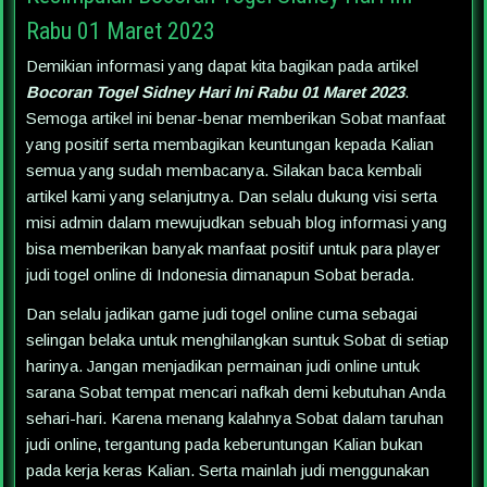
Rabu 01 Maret 2023
Demikian informasi yang dapat kita bagikan pada artikel
Bocoran Togel Sidney Hari Ini Rabu 01 Maret 2023
.
Semoga artikel ini benar-benar memberikan Sobat manfaat
yang positif serta membagikan keuntungan kepada Kalian
semua yang sudah membacanya. Silakan baca kembali
artikel kami yang selanjutnya. Dan selalu dukung visi serta
misi admin dalam mewujudkan sebuah blog informasi yang
bisa memberikan banyak manfaat positif untuk para player
judi togel online di Indonesia dimanapun Sobat berada.
Dan selalu jadikan game judi togel online cuma sebagai
selingan belaka untuk menghilangkan suntuk Sobat di setiap
harinya. Jangan menjadikan permainan judi online untuk
sarana Sobat tempat mencari nafkah demi kebutuhan Anda
sehari-hari. Karena menang kalahnya Sobat dalam taruhan
judi online, tergantung pada keberuntungan Kalian bukan
pada kerja keras Kalian. Serta mainlah judi menggunakan