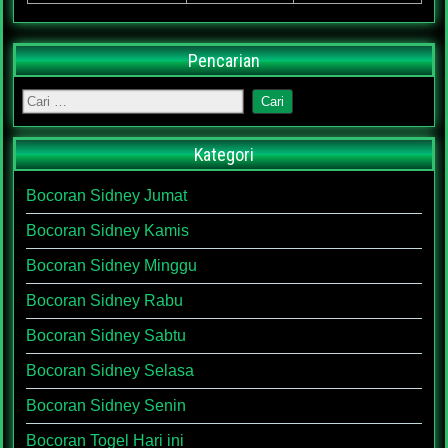
Pencarian
Kategori
Bocoran Sidney Jumat
Bocoran Sidney Kamis
Bocoran Sidney Minggu
Bocoran Sidney Rabu
Bocoran Sidney Sabtu
Bocoran Sidney Selasa
Bocoran Sidney Senin
Bocoran Togel Hari ini