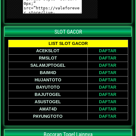
SLOT GACOR
LIST SLOT GACOR
ACEKSLOT
DAFTAR
RMSLOT
DAFTAR
SALAMJPTOGEL
DAFTAR
BAIM4D
DAFTAR
HUJANTOTO
DAFTAR
BAYUTOTO
DAFTAR
BAJUTOGEL
DAFTAR
ASUSTOGEL
DAFTAR
AMAT4D
DAFTAR
PAYUNGTOTO
DAFTAR
Bocoran Togel Lainnya