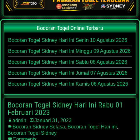
Bocoran Togel Online Terbaru
Bocoran Togel Sidney Hari Ini Senin 10 Agustus 2026
Bocoran Togel Sidney Hari Ini Minggu 09 Agustus 2026
Bocoran Togel Sidney Hari Ini Sabtu 08 Agustus 2026
Bocoran Togel Sidney Hari Ini Jumat 07 Agustus 2026
Bocoran Togel Sidney Hari Ini Kamis 06 Agustus 2026
Bocoran Togel Sidney Hari Ini Rabu 01
Februari 2023
admin
Januari 31, 2023
Bocoran Sidney Selasa
,
Bocoran Togel Hari ini
,
Bocoran Togel Sidney
Comments