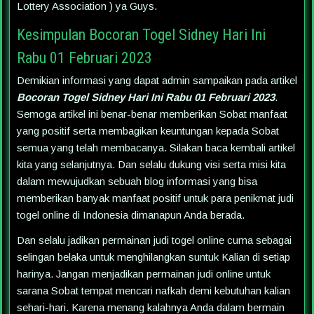
Lottery Association ) ya Guys.
Kesimpulan Bocoran Togel Sidney Hari Ini
Rabu 01 Februari 2023
Demikian informasi yang dapat admin sampaikan pada artikel
Bocoran Togel Sidney Hari Ini Rabu 01 Februari 2023
.
Semoga artikel ini benar-benar memberikan Sobat manfaat
yang positif serta membagikan keuntungan kepada Sobat
semua yang telah membacanya. Silakan baca kembali artikel
kita yang selanjutnya. Dan selalu dukung visi serta misi kita
dalam mewujudkan sebuah blog informasi yang bisa
memberikan banyak manfaat positif untuk para penikmat judi
togel online di Indonesia dimanapun Anda berada.
Dan selalu jadikan permainan judi togel online cuma sebagai
selingan belaka untuk menghilangkan suntuk Kalian di setiap
harinya. Jangan menjadikan permainan judi online untuk
sarana Sobat tempat mencari nafkah demi kebutuhan kalian
sehari-hari. Karena menang kalahnya Anda dalam bermain