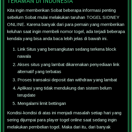
TERAMAN DI INDONESIA
Kita ingin memberikan Sobat beberapa informasi penting
sebelum Sobat mulai melakukan taruhan TOGEL SIDNEY
ONLINE. Karena banyak dari para pemain yang memberikan
keluhan saat ingin membeli nomor togel, ada terjadi beberapa
kendala yang bisa anda baca lebih jelas di bawah ini.
Link Situs yang bersangkutan sedang terkena block
nawala
Akses situs yang lambat dikarenakan penyediaan link
alternatif yang terbatas
Proses transaksi deposit dan withdraw yang lambat
Aplikasi yang tidak mendukung dan sistem belum
terupdate
Mengalami limit bettingan
Kondisi-kondisi di atas ini menjadi masalah setiap hari yang
sering dijumpai para player togel online saat sedang ingin
melakukan pembelian togel. Maka dari itu, dari banyak