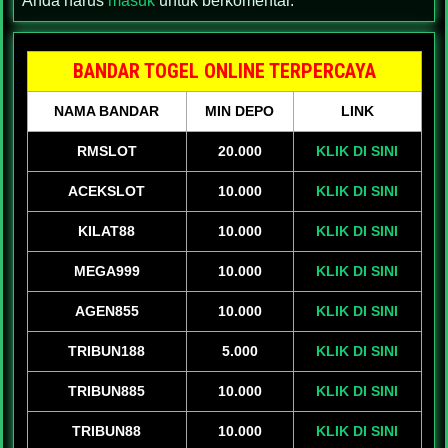
Anda harus
masuk
untuk berkomentar.
BANDAR TOGEL ONLINE TERPERCAYA
NAMA BANDAR
MIN DEPO
LINK
RMSLOT
20.000
KLIK DI SINI
ACEKSLOT
10.000
KLIK DI SINI
KILAT88
10.000
KLIK DI SINI
MEGA999
10.000
KLIK DI SINI
AGEN855
10.000
KLIK DI SINI
TRIBUN188
5.000
KLIK DI SINI
TRIBUN885
10.000
KLIK DI SINI
TRIBUN88
10.000
KLIK DI SINI