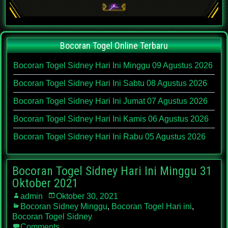
Bocoran Togel Online Terbaru
Bocoran Togel Sidney Hari Ini Minggu 09 Agustus 2026
Bocoran Togel Sidney Hari Ini Sabtu 08 Agustus 2026
Bocoran Togel Sidney Hari Ini Jumat 07 Agustus 2026
Bocoran Togel Sidney Hari Ini Kamis 06 Agustus 2026
Bocoran Togel Sidney Hari Ini Rabu 05 Agustus 2026
Bocoran Togel Sidney Hari Ini Minggu 31
Oktober 2021
admin
Oktober 30, 2021
Bocoran Sidney Minggu
,
Bocoran Togel Hari ini
,
Bocoran Togel Sidney
Comments