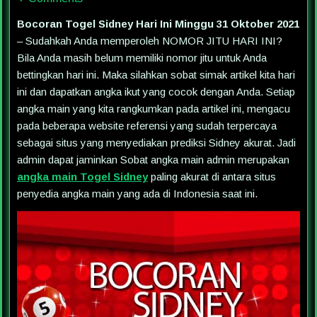
Bocoran Togel Sidney Hari Ini Minggu 31 Oktober 2021
– Sudahkah Anda memperoleh NOMOR JITU HARI INI?
Bila Anda masih belum memiliki nomor jitu untuk Anda
bettingkan hari ini. Maka silahkan sobat simak artikel kita hari
ini dan dapatkan angka ikut yang cocok dengan Anda. Setiap
angka main yang kita rangkumkan pada artikel ini, mengacu
pada beberapa website referensi yang sudah terpercaya
sebagai situs yang menyediakan prediksi Sidney akurat. Jadi
admin dapat jaminkan Sobat angka main admin merupakan
angka main Togel Sidney
paling akurat di antara situs
penyedia angka main yang ada di Indonesia saat ini.