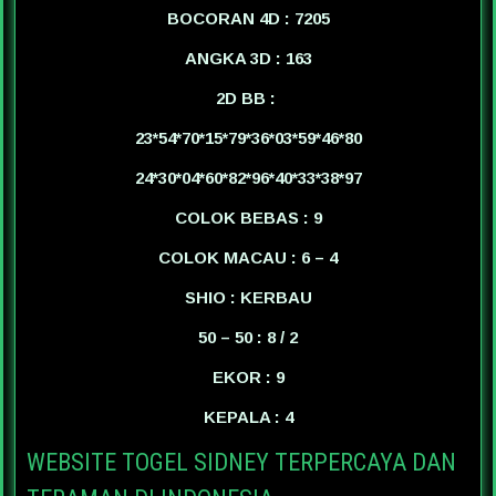
BOCORAN 4D : 7205
ANGKA 3D : 163
2D BB :
23*54*70*15*79*36*03*59*46*80
24*30*04*60*82*96*40*33*38*97
COLOK BEBAS : 9
COLOK MACAU : 6 – 4
SHIO : KERBAU
50 – 50 : 8 / 2
EKOR : 9
KEPALA : 4
WEBSITE TOGEL SIDNEY TERPERCAYA DAN