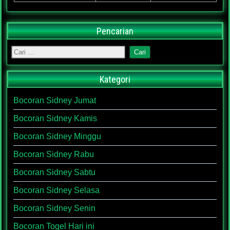
Pencarian
Kategori
Bocoran Sidney Jumat
Bocoran Sidney Kamis
Bocoran Sidney Minggu
Bocoran Sidney Rabu
Bocoran Sidney Sabtu
Bocoran Sidney Selasa
Bocoran Sidney Senin
Bocoran Togel Hari ini