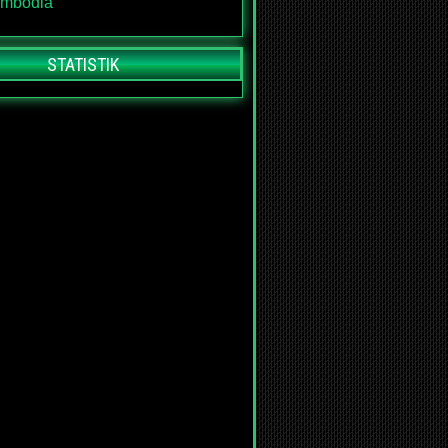
ambodia
STATISTIK