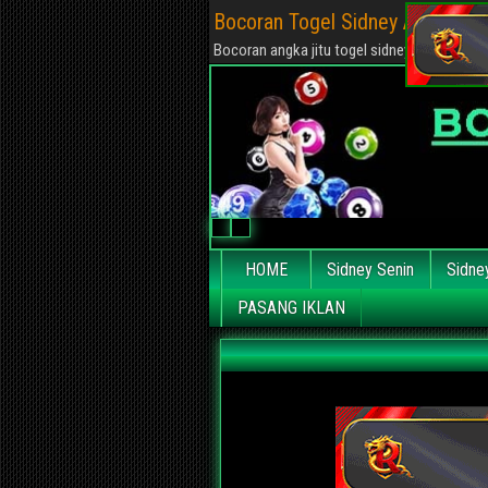
Bocoran Togel Sidney AKURAT
Bocoran angka jitu togel sidney paling akura
HOME
Sidney Senin
Sidne
PASANG IKLAN