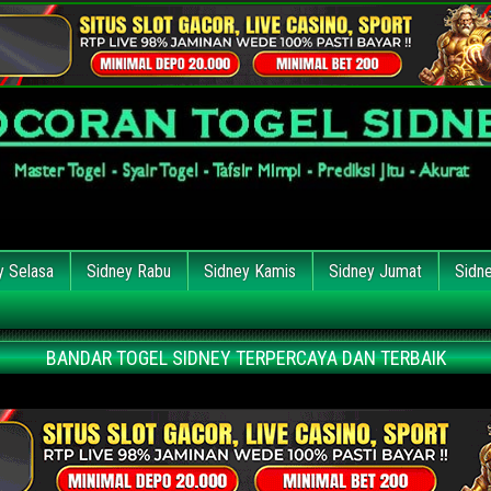
t | prediksi situs agen bandar togel sidney terpercaya | nomor main sidney | dat
y Selasa
Sidney Rabu
Sidney Kamis
Sidney Jumat
Sidn
BANDAR TOGEL SIDNEY TERPERCAYA DAN TERBAIK