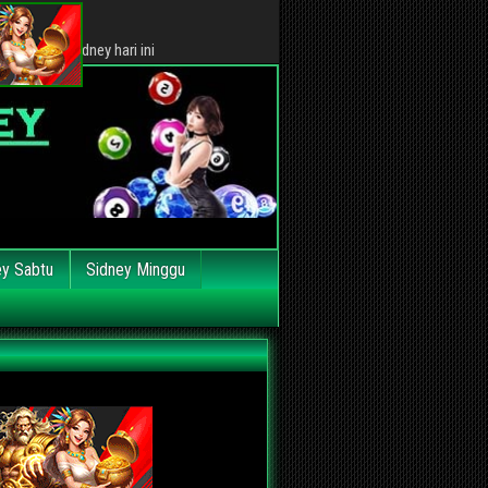
a keluaran sidney hari ini
ey Sabtu
Sidney Minggu