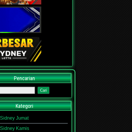
Pencarian
Kategori
Sidney Jumat
 Sidney Kamis