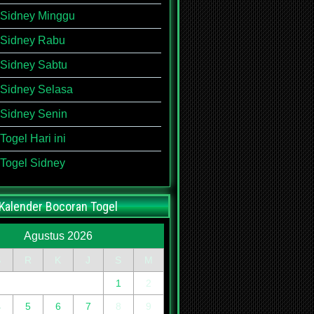
 Sidney Minggu
 Sidney Rabu
Sidney Sabtu
Sidney Selasa
Sidney Senin
Togel Hari ini
Togel Sidney
Kalender Bocoran Togel
Agustus 2026
S
R
K
J
S
M
1
2
4
5
6
7
8
9