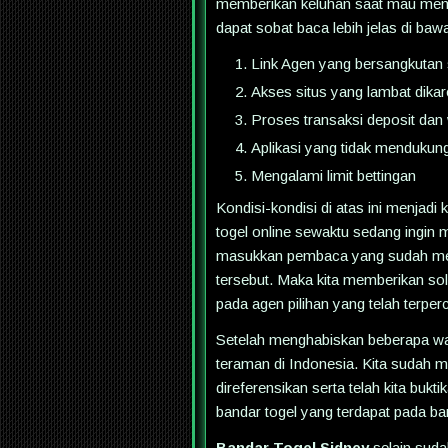
memberikan keluhan saat mau membe
dapat sobat baca lebih jelas di bawa
Link Agen yang bersangkutan 
Akses situs yang lambat dikare
Proses transaksi deposit dan
Aplikasi yang tidak mendukun
Mengalami limit bettingan
Kondisi-kondisi di atas ini menjadi 
togel online sewaktu sedang ingin m
masukkan pembaca yang sudah me
tersebut. Maka kita memberikan so
pada agen pilihan yang telah terpe
Setelah menghabiskan beberapa w
teraman di Indonesia. Kita sudah 
direferensikan serta telah kita bukti
bandar togel yang terdapat pada bann
Bandar Togel Sidney
selain suda