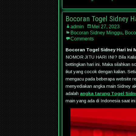
Bocoran Togel Sidney H
admin
Mei 27, 2023
Bocoran Sidney Minggu
,
Bocor
Comments
Bocoran Togel Sidney Hari Ini 
NOMOR JITU HARI INI? Bila Kalian
bettingkan hari ini. Maka silahkan s
ikut yang cocok dengan kalian. Seti
mengacu pada beberapa website ref
menyediakan angka main Sidney aku
adalah
angka tarung Togel Sidn
main yang ada di Indonesia saat ini