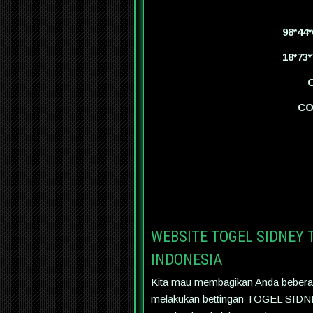
98*44*
18*73*
CO
WEBSITE TOGEL SIDNEY 
INDONESIA
Kita mau membagikan Anda beberap
melakukan bettingan TOGEL SIDNE