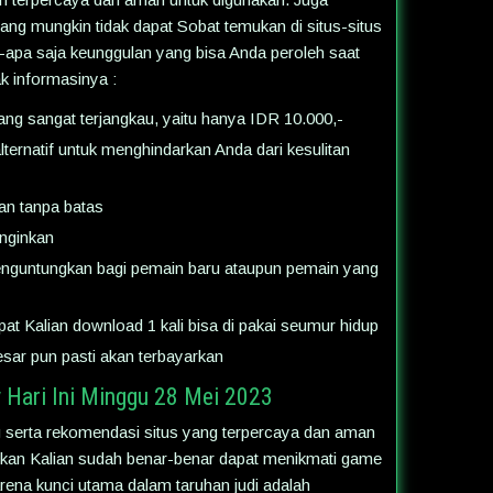
g mungkin tidak dapat Sobat temukan di situs-situs
pa-apa saja keunggulan yang bisa Anda peroleh saat
ak informasinya :
ang sangat terjangkau, yaitu hanya IDR 10.000,-
alternatif untuk menghindarkan Anda dari kesulitan
an tanpa batas
inginkan
nguntungkan bagi pemain baru ataupun pemain yang
at Kalian download 1 kali bisa di pakai seumur hidup
ar pun pasti akan terbayarkan
 Hari Ini Minggu 28 Mei 2023
g serta rekomendasi situs yang terpercaya dan aman
nkan Kalian sudah benar-benar dapat menikmati game
a kunci utama dalam taruhan judi adalah