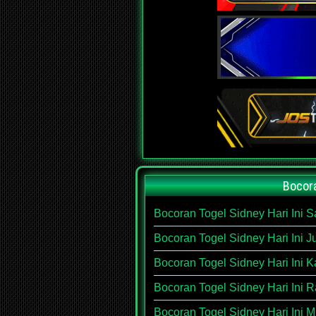
Bocora
Bocoran Togel Sidney Hari Ini 
Bocoran Togel Sidney Hari Ini 
Bocoran Togel Sidney Hari Ini 
Bocoran Togel Sidney Hari Ini 
Bocoran Togel Sidney Hari Ini 