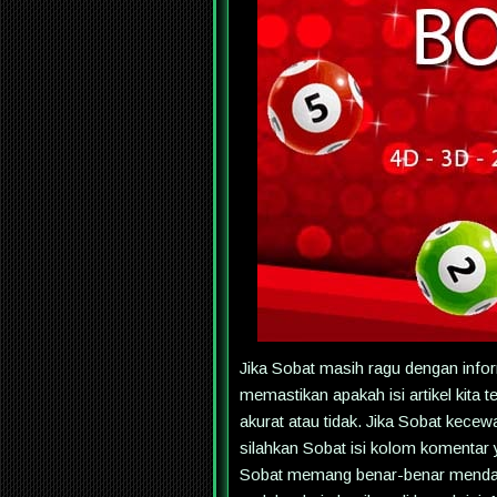
Jika Sobat masih ragu dengan info
memastikan apakah isi artikel kita
akurat atau tidak. Jika Sobat kecew
silahkan Sobat isi kolom komentar y
Sobat memang benar-benar mendap