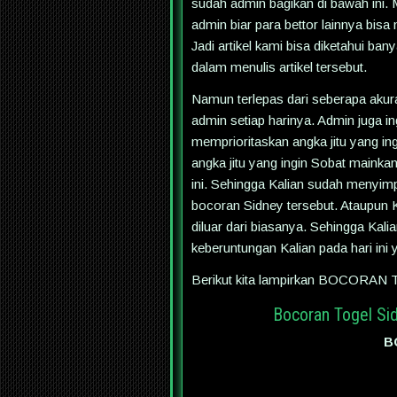
sudah admin bagikan di bawah ini.
admin biar para bettor lainnya bis
Jadi artikel kami bisa diketahui ba
dalam menulis artikel tersebut.
Namun terlepas dari seberapa akura
admin setiap harinya. Admin juga 
memprioritaskan angka jitu yang ing
angka jitu yang ingin Sobat maink
ini. Sehingga Kalian sudah menyim
bocoran Sidney tersebut. Ataupun 
diluar dari biasanya. Sehingga Ka
keberuntungan Kalian pada hari ini 
Berikut kita lampirkan BOCORA
Bocoran Togel Si
B