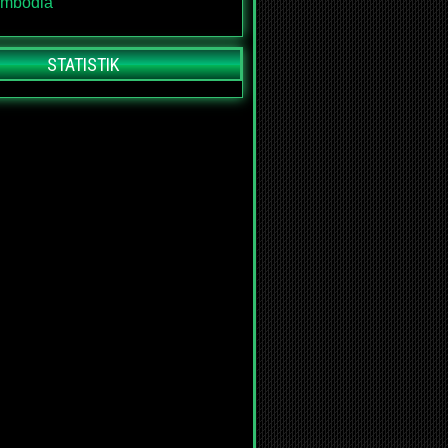
ambodia
STATISTIK