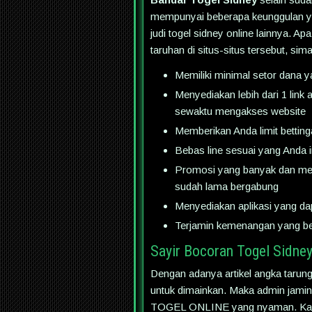
mempunyai beberapa keunggulan yan
judi togel sidney online lainnya. A
taruhan di situs-situs tersebut, sim
Memiliki minimal setor dana y
Menyediakan lebih dari 1 link 
sewaktu mengakses website
Memberikan Anda limit betting
Bebas line sesuai yang Anda 
Promosi yang banyak dan me
sudah lama bergabung
Menyediakan aplikasi yang dap
Terjamin kemenangan yang bes
Sayir Bocoran Togel Sidney
Dengan adanya artikel angka tarun
untuk dimainkan. Maka admin jami
TOGEL ONLINE yang nyaman. Karen