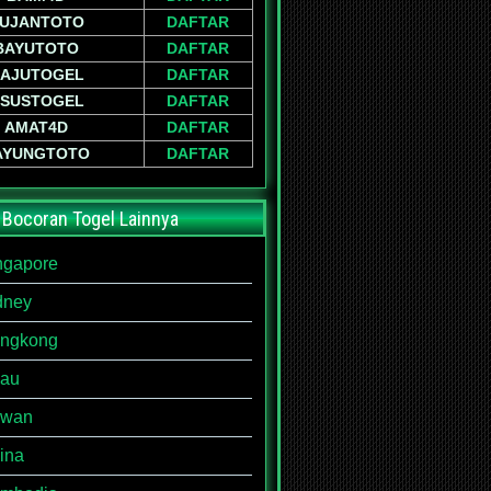
UJANTOTO
DAFTAR
BAYUTOTO
DAFTAR
AJUTOGEL
DAFTAR
SUSTOGEL
DAFTAR
AMAT4D
DAFTAR
AYUNGTOTO
DAFTAR
Bocoran Togel Lainnya
ngapore
dney
ongkong
cau
iwan
ina