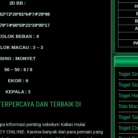
2D BB :
H
62*72*20*81*64*74*29*98
B
78*74*86*59*21*38*95*17
A
COLOK BEBAS : 4
P
LOK MACAU : 3 – 3
SHIO : MONYET
50 – 50 : 6 / 9
Togel Si
EKOR : 6
Togel Si
KEPALA : 3
Togel H
TERPERCAYA DAN TERBAIK DI
Toto Ma
Togel Ta
a informasi penting sebelum Kalian mulai
Togel Ch
Y ONLINE. Karena banyak dari para pemain yang