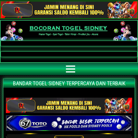
Bocoran Togel Sidney AKURAT
Bocoran angka jitu togel sidney paling akurat | prediksi situs agen bandar
togel sidney terpercaya | nomor main sidney | data keluaran sidney hari ini
BANDAR TOGEL SIDNEY TERPERCAYA DAN TERBAIK