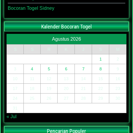
Bocoran Togel Sidney
Kalender Bocoran Togel
Agustus 2026
S
S
R
K
J
S
M
1
2
3
4
5
6
7
8
9
10
11
12
13
14
15
16
17
18
19
20
21
22
23
24
25
26
27
28
29
30
31
« Jul
Pencarian Populer