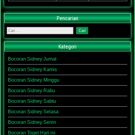
Pencarian
Kategori
Bocoran Sidney Jumat
Bocoran Sidney Kamis
Bocoran Sidney Minggu
Bocoran Sidney Rabu
Bocoran Sidney Sabtu
Bocoran Sidney Selasa
Bocoran Sidney Senin
Bocoran Togel Hari ini