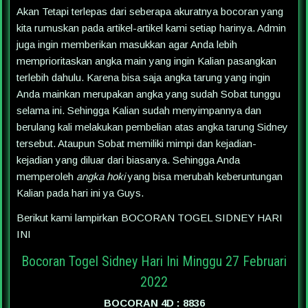
Akan Tetapi terlepas dari seberapa akuratnya bocoran yang
kita rumuskan pada artikel-artikel kami setiap harinya. Admin
juga ingin memberikan masukkan agar Anda lebih
memprioritaskan angka main yang ingin Kalian pasangkan
terlebih dahulu. Karena bisa saja angka tarung yang ingin
Anda mainkan merupakan angka yang sudah Sobat tunggu
selama ini. Sehingga Kalian sudah menyimpannya dan
berulang kali melakukan pembelian atas angka tarung Sidney
tersebut. Ataupun Sobat memiliki mimpi dan kejadian-
kejadian yang diluar dari biasanya. Sehingga Anda
memperoleh
angka hoki
yang bisa merubah keberuntungan
Kalian pada hari ini ya Guys.
Berikut kami lampirkan BOCORAN TOGEL SIDNEY HARI
INI
Bocoran Togel Sidney Hari Ini Minggu 27 Februari
2022
BOCORAN 4D : 8836