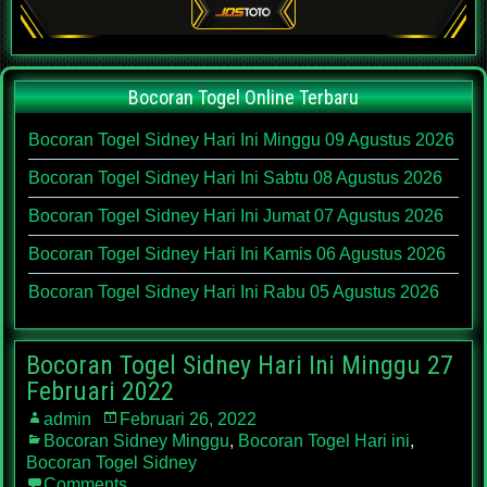
Bocoran Togel Online Terbaru
Bocoran Togel Sidney Hari Ini Minggu 09 Agustus 2026
Bocoran Togel Sidney Hari Ini Sabtu 08 Agustus 2026
Bocoran Togel Sidney Hari Ini Jumat 07 Agustus 2026
Bocoran Togel Sidney Hari Ini Kamis 06 Agustus 2026
Bocoran Togel Sidney Hari Ini Rabu 05 Agustus 2026
Bocoran Togel Sidney Hari Ini Minggu 27
Februari 2022
admin
Februari 26, 2022
Bocoran Sidney Minggu
,
Bocoran Togel Hari ini
,
Bocoran Togel Sidney
Comments