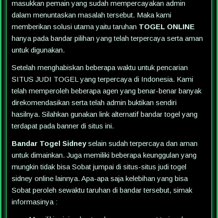
masukkan pemain yang sudah mempercayakan admin
dalam menuntaskan masalah tersebut. Maka kami
memberikan solusi utama yaitu taruhan
TOGEL ONLINE
hanya pada bandar pilihan yang telah terpercaya serta aman
untuk digunakan.
Setelah menghabiskan beberapa waktu untuk pencarian
SITUS JUDI TOGEL yang terpercaya di Indonesia. Kami
telah memperoleh beberapa agen yang benar-benar banyak
direkomendasikan serta telah admin buktikan sendiri
hasilnya. Silahkan gunakan link alternatif bandar togel yang
terdapat pada banner di situs ini.
Bandar Togel Sidney
selain sudah terpercaya dan aman
untuk dimainkan. Juga memiliki beberapa keunggulan yang
mungkin tidak bisa Sobat jumpai di situs-situs judi togel
sidney online lainnya. Apa-apa saja kelebihan yang bisa
Sobat peroleh sewaktu taruhan di bandar tersebut, simak
informasinya :