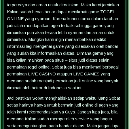
terpercaya dan aman untuk dimainkan. Maka kami jaminkan
Kalian sudah benar-benar dapat menikmati game TOGEL
ONLINE yang nyaman. Karena kunci utama dalam taruhan
judi ialah mendapatkan agen terbaik sehingga game yang
dimainkan pun akan terasa lebih nyaman dan aman untuk
dimainkan. Mungkin kami ingin menambahkan sedikit
informasi lagi mengenai game yang disediakan oleh bandar
yang sudah kita informasikan diatas. Dimana game yang
bisa kalian mainkan pada situs – situs judi diatas selain
permainan togel online. Sobat juga bisa menikmati berbagai
permainan LIVE CASINO ataupun LIVE GAMES yang
memang sudah menjadi permainan judi online yang banyak
diminati oleh bettor di Indonesia saat ini.
Jadi pastikan Sobat menghabiskan setiap waktu luang Sobat
setiap harinya hanya untuk bermain judi online di agen yang
telah kami rekomendasikan ya Guys. Jangan lupa juga, bila
memang Kalian sudah memperoleh service yang bagus
serta menguntungkan pada bandar diatas. Maka jangan lupa