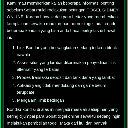
Kami mau memberikan kalian beberapa informasi penting
sebelum Sobat mulai melakukan bettingan TOGEL SIDNEY
ONLINE. Karena banyak dari para bettor yang memberikan
komplainan sewaktu mau taruhan nomor togel, ada terjadi
beberapa kendala yang bisa anda baca lebih jelas di bawah
ini.
Link Bandar yang bersangkutan sedang terkena block
nawala
Akses situs yang lambat dikarenakan penyediaan link
alternatif yang terbatas
Proses transaksi deposit dan tarik dana yang lambat
Aplikasi yang tidak mendukung dan game belum
terupdate
Mengalami limit bettingan
Kondisi-kondisi di atas ini menjadi masalah setiap hari yang
sering dijumpai para Sobat togel online sewaktu sedang ingin
melakukan pembelian togel. Maka dari itu, dari banyak