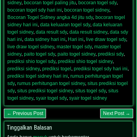
sidney
,
bocoran togel paling jitu
,
bocoran togel sdy
,
bocoran togel sdy hari ini
,
bocoran togel sidney
,
Bocoran Togel Sidney angka 4d jitu sdy
,
bocoran togel
sidney hari ini
,
data keluaran togel sdy
,
data keluaran
togel sidney
,
data result sdy
,
data result sidney
,
data sdy
hari ini
,
data sidney hari ini
,
Hari ini
,
live draw togel sdy
,
live draw togel sidney
,
master togel sdy
,
master togel
sidney
,
paito togel sdy
,
paito togel sidney
,
prediksi sdy
,
prediksi shio togel sdy
,
prediksi shio togel sidney
,
prediksi sidney
,
prediksi togel
,
prediksi togel sdy hari ini
,
prediksi togel sidney hari ini
,
rumus perhitungan togel
sdy
,
rumus perhitungan togel sidney
,
situs prediksi togel
sdy
,
situs prediksi togel sidney
,
situs togel sdy
,
situs
togel sidney
,
syair togel sdy
,
syair togel sidney
← Previous Post
Next Post →
Tinggalkan Balasan