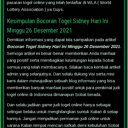
pasaran togel online yang telah terdaftar di WLA ( World
Lottery Association ) ya Guys.
Kesimpulan Bocoran Togel Sidney Hari Ini
Minggu 26 Desember 2021
Demikian informasi yang dapat kita sampaikan pada artikel
Bocoran Togel Sidney Hari Ini Minggu 26 Desember 2021
.
Semoga artikel ini benar-benar memberikan Anda manfaat
yang positif serta membagikan keuntungan kepada Sobat
semua yang telah membacanya. Silakan baca kembali artikel
admin yang selanjutnya. Dan selalu dukung visi serta misi
kami dalam mewujudkan sebuah blog informasi yang bisa
memberikan banyak manfaat positif untuk para penikmat judi
togel online di Indonesia dimanapun Sobat berada.
Dan selalu jadikan game judi togel online hanya sebagai
selingan belaka untuk menghilangkan suntuk Kalian di setiap
harinya. Jangan menjadikan permainan judi online untuk
sarana Kalian tempat mencari nafkah demi kebutuhan Sobat