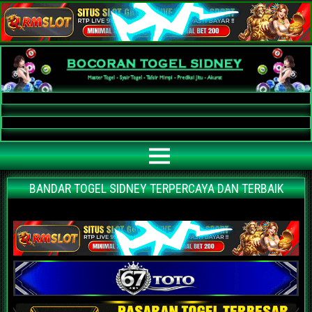
Bocoran Togel Sidney AKURAT
Bocoran angka jitu togel sidney paling akurat | prediksi situs agen bandar
togel sidney terpercaya | nomor main sidney | data keluaran sidney hari ini
BANDAR TOGEL SIDNEY TERPERCAYA DAN TERBAIK