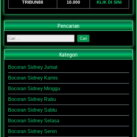
TRIBUN88
10.000
KLIK DI SINI
Pencarian
Kategori
Bocoran Sidney Jumat
Bocoran Sidney Kamis
Bocoran Sidney Minggu
Bocoran Sidney Rabu
Bocoran Sidney Sabtu
Bocoran Sidney Selasa
Bocoran Sidney Senin