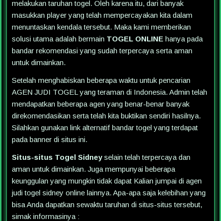
melakukan taruhan togel. Oleh karena itu, dari banyak
masukkan player yang telah mempercayakan kita dalam
menuntaskan kendala tersebut. Maka kami memberikan
solusi utama adalah bermain
TOGEL ONLINE
hanya pada
bandar rekomendasi yang sudah terpercaya serta aman
untuk dimainkan.
Setelah menghabiskan beberapa waktu untuk pencarian
AGEN JUDI TOGEL yang teraman di Indonesia. Admin telah
mendapatkan beberapa agen yang benar-benar banyak
direkomendasikan serta telah kita buktikan sendiri hasilnya.
Silahkan gunakan link alternatif bandar togel yang terdapat
pada banner di situs ini.
Situs-situs Togel Sidney
selain telah terpercaya dan
aman untuk dimainkan. Juga mempunyai beberapa
keunggulan yang mungkin tidak dapat Kalian jumpai di agen
judi togel sidney online lainnya. Apa-apa saja kelebihan yang
bisa Anda dapatkan sewaktu taruhan di situs-situs tersebut,
simak informasinya :