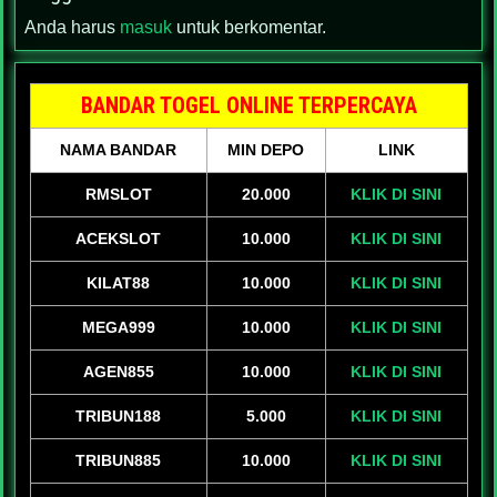
Anda harus
masuk
untuk berkomentar.
BANDAR TOGEL ONLINE TERPERCAYA
NAMA BANDAR
MIN DEPO
LINK
RMSLOT
20.000
KLIK DI SINI
ACEKSLOT
10.000
KLIK DI SINI
KILAT88
10.000
KLIK DI SINI
MEGA999
10.000
KLIK DI SINI
AGEN855
10.000
KLIK DI SINI
TRIBUN188
5.000
KLIK DI SINI
TRIBUN885
10.000
KLIK DI SINI