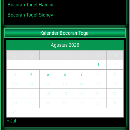
Bocoran Togel Hari ini
Bocoran Togel Sidney
Kalender Bocoran Togel
Agustus 2026
S
S
R
K
J
S
M
1
2
3
4
5
6
7
8
9
10
11
12
13
14
15
16
17
18
19
20
21
22
23
24
25
26
27
28
29
30
31
« Jul