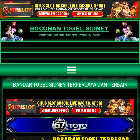
Bocoran Togel Sidney AKURAT
Bocoran angka jitu togel sidney paling akurat | prediksi situs agen bandar
togel sidney terpercaya | nomor main sidney | data keluaran sidney hari ini
BANDAR TOGEL SIDNEY TERPERCAYA DAN TERBAIK