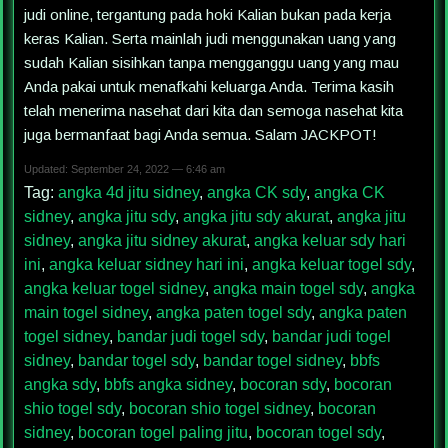
judi online, tergantung pada hoki Kalian bukan pada kerja
keras Kalian. Serta mainlah judi menggunakan uang yang
sudah Kalian sisihkan tanpa mengganggu uang yang mau
Anda pakai untuk menafkahi keluarga Anda. Terima kasih
telah menerima nasehat dari kita dan semoga nasehat kita
juga bermanfaat bagi Anda semua. Salam JACKPOT!
Updated: September 24, 2022 — 6:46 am
Tag:
angka 4d jitu sidney
,
angka CK sdy
,
angka CK
sidney
,
angka jitu sdy
,
angka jitu sdy akurat
,
angka jitu
sidney
,
angka jitu sidney akurat
,
angka keluar sdy hari
ini
,
angka keluar sidney hari ini
,
angka keluar togel sdy
,
angka keluar togel sidney
,
angka main togel sdy
,
angka
main togel sidney
,
angka paten togel sdy
,
angka paten
togel sidney
,
bandar judi togel sdy
,
bandar judi togel
sidney
,
bandar togel sdy
,
bandar togel sidney
,
bbfs
angka sdy
,
bbfs angka sidney
,
bocoran sdy
,
bocoran
shio togel sdy
,
bocoran shio togel sidney
,
bocoran
sidney
,
bocoran togel paling jitu
,
bocoran togel sdy
,