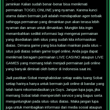
jaminkan Kalian sudah benar-benar bisa menikmati
permainan TOGEL ONLINE yang nyaman. Karena kunci
utama dalam bermain judi adalah mendapatkan agen terbaik
sehingga permainan yang dimainkan pun akan terasa lebih
nyaman dan aman untuk dimainkan. Mungkin kita ingin
menambahkan sedikit informasi lagi mengenai permainan
yang disediakan oleh situs yang sudah kita informasikan
diatas. Dimana game yang bisa kalian mainkan pada situs –
situs judi diatas selain game togel online. Anda juga dapat
menikmati beragam permainan LIVE CASINO ataupun LIVE
GAMES yang memang telah menjadi permainan judi online
yang banyak diminati oleh bettor di Indonesia saat ini.
Jadi pastikan Sobat menghabiskan setiap waktu luang Sobat
setiap harinya hanya untuk bermain judi online di bandar yang
telah kami rekomendasikan ya Guys. Jangan lupa juga, jika
memang Sobat telah memperoleh service yang bagus serta
menguntungkan pada situs-situs diatas. Maka jangan lupa
juga untuk membagikan informasi dari media sosial ataupun