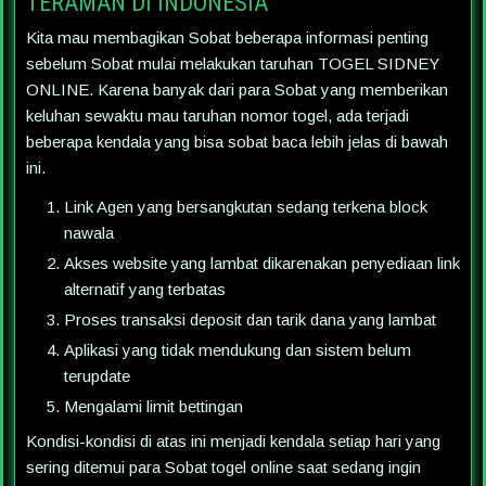
TERAMAN DI INDONESIA
Kita mau membagikan Sobat beberapa informasi penting
sebelum Sobat mulai melakukan taruhan TOGEL SIDNEY
ONLINE. Karena banyak dari para Sobat yang memberikan
keluhan sewaktu mau taruhan nomor togel, ada terjadi
beberapa kendala yang bisa sobat baca lebih jelas di bawah
ini.
Link Agen yang bersangkutan sedang terkena block
nawala
Akses website yang lambat dikarenakan penyediaan link
alternatif yang terbatas
Proses transaksi deposit dan tarik dana yang lambat
Aplikasi yang tidak mendukung dan sistem belum
terupdate
Mengalami limit bettingan
Kondisi-kondisi di atas ini menjadi kendala setiap hari yang
sering ditemui para Sobat togel online saat sedang ingin