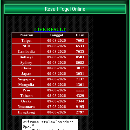
Result Togel Online