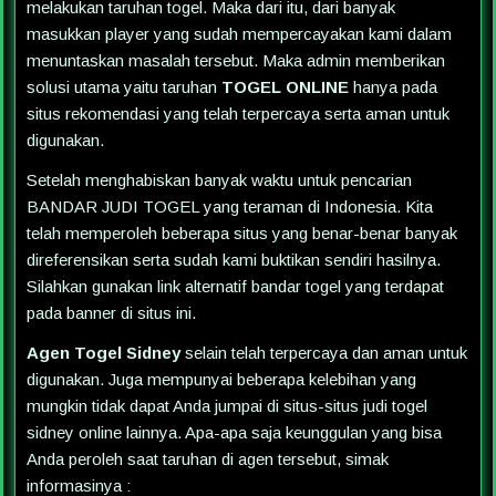
melakukan taruhan togel. Maka dari itu, dari banyak
masukkan player yang sudah mempercayakan kami dalam
menuntaskan masalah tersebut. Maka admin memberikan
solusi utama yaitu taruhan
TOGEL ONLINE
hanya pada
situs rekomendasi yang telah terpercaya serta aman untuk
digunakan.
Setelah menghabiskan banyak waktu untuk pencarian
BANDAR JUDI TOGEL yang teraman di Indonesia. Kita
telah memperoleh beberapa situs yang benar-benar banyak
direferensikan serta sudah kami buktikan sendiri hasilnya.
Silahkan gunakan link alternatif bandar togel yang terdapat
pada banner di situs ini.
Agen Togel Sidney
selain telah terpercaya dan aman untuk
digunakan. Juga mempunyai beberapa kelebihan yang
mungkin tidak dapat Anda jumpai di situs-situs judi togel
sidney online lainnya. Apa-apa saja keunggulan yang bisa
Anda peroleh saat taruhan di agen tersebut, simak
informasinya :