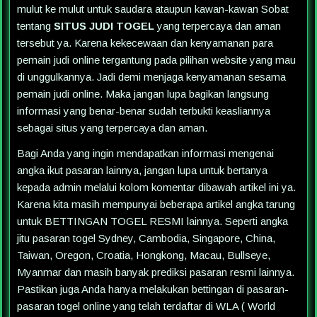
mulut ke mulut untuk saudara ataupun kawan-kawan Sobat
tentang
SITUS JUDI TOGEL
yang terpercaya dan aman
tersebut ya. Karena kekecewaan dan kenyamanan para
pemain judi online tergantung pada pilihan website yang mau
di unggulkannya. Jadi demi menjaga kenyamanan sesama
pemain judi online. Maka jangan lupa bagikan langsung
informasi yang benar-benar sudah terbukti keasliannya
sebagai situs yang terpercaya dan aman.
Bagi Anda yang ingin mendapatkan informasi mengenai
angka ikut pasaran lainnya, jangan lupa untuk bertanya
kepada admin melalui kolom komentar dibawah artikel ini ya.
Karena kita masih mempunyai beberapa artikel angka tarung
untuk BETTINGAN TOGEL RESMI lainnya. Seperti angka
jitu pasaran togel Sydney, Cambodia, Singapore, China,
Taiwan, Oregon, Croatia, Hongkong, Macau, Bullseye,
Myanmar dan masih banyak prediksi pasaran resmi lainnya.
Pastikan juga Anda hanya melakukan bettingan di pasaran-
pasaran togel online yang telah terdaftar di WLA ( World