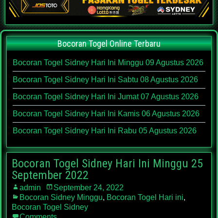
Bocoran Togel Online Terbaru
Bocoran Togel Sidney Hari Ini Minggu 09 Agustus 2026
Bocoran Togel Sidney Hari Ini Sabtu 08 Agustus 2026
Bocoran Togel Sidney Hari Ini Jumat 07 Agustus 2026
Bocoran Togel Sidney Hari Ini Kamis 06 Agustus 2026
Bocoran Togel Sidney Hari Ini Rabu 05 Agustus 2026
Bocoran Togel Sidney Hari Ini Minggu 25
September 2022
admin
September 24, 2022
Bocoran Sidney Minggu
,
Bocoran Togel Hari ini
,
Bocoran Togel Sidney
Comments