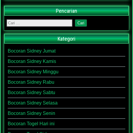
Pencarian
Kategori
Bocoran Sidney Jumat
Bocoran Sidney Kamis
Bocoran Sidney Minggu
Bocoran Sidney Rabu
Bocoran Sidney Sabtu
Bocoran Sidney Selasa
Bocoran Sidney Senin
Bocoran Togel Hari ini