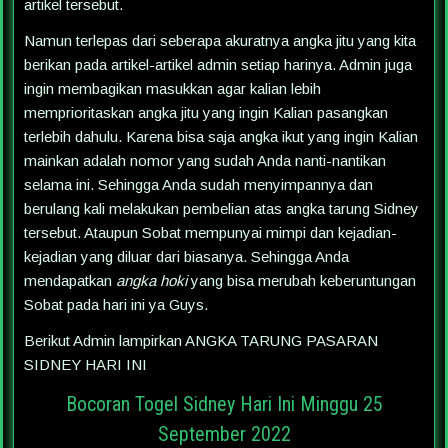
artikel tersebut.
Namun terlepas dari seberapa akuratnya angka jitu yang kita
berikan pada artikel-artikel admin setiap harinya. Admin juga
ingin membagikan masukkan agar kalian lebih
memprioritaskan angka jitu yang ingin Kalian pasangkan
terlebih dahulu. Karena bisa saja angka ikut yang ingin Kalian
mainkan adalah nomor yang sudah Anda nanti-nantikan
selama ini. Sehingga Anda sudah menyimpannya dan
berulang kali melakukan pembelian atas angka tarung Sidney
tersebut. Ataupun Sobat mempunyai mimpi dan kejadian-
kejadian yang diluar dari biasanya. Sehingga Anda
mendapatkan
angka hoki
yang bisa merubah keberuntungan
Sobat pada hari ini ya Guys.
Berikut Admin lampirkan ANGKA TARUNG PASARAN
SIDNEY HARI INI
Bocoran Togel Sidney Hari Ini Minggu 25
September 2022