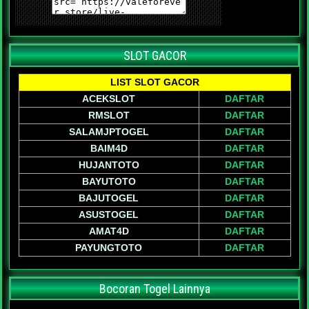
SLOT GACOR
LIST SLOT GACOR
ACEKSLOT
DAFTAR
RMSLOT
DAFTAR
SALAMJPTOGEL
DAFTAR
BAIM4D
DAFTAR
HUJANTOTO
DAFTAR
BAYUTOTO
DAFTAR
BAJUTOGEL
DAFTAR
ASUSTOGEL
DAFTAR
AMAT4D
DAFTAR
PAYUNGTOTO
DAFTAR
Bocoran Togel Lainnya