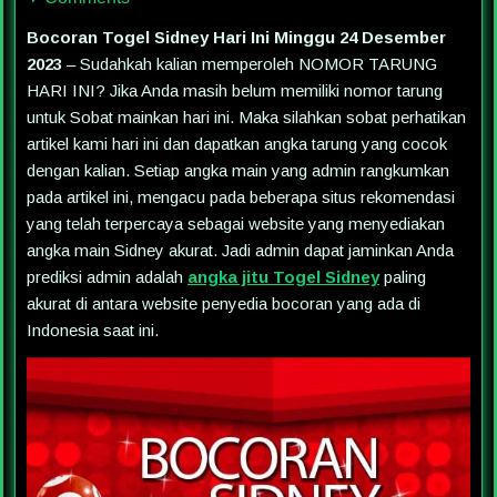
Bocoran Togel Sidney Hari Ini Minggu 24 Desember
2023
– Sudahkah kalian memperoleh NOMOR TARUNG
HARI INI? Jika Anda masih belum memiliki nomor tarung
untuk Sobat mainkan hari ini. Maka silahkan sobat perhatikan
artikel kami hari ini dan dapatkan angka tarung yang cocok
dengan kalian. Setiap angka main yang admin rangkumkan
pada artikel ini, mengacu pada beberapa situs rekomendasi
yang telah terpercaya sebagai website yang menyediakan
angka main Sidney akurat. Jadi admin dapat jaminkan Anda
prediksi admin adalah
angka jitu Togel Sidney
paling
akurat di antara website penyedia bocoran yang ada di
Indonesia saat ini.