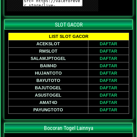
SLOT GACOR
LIST SLOT GACOR
ACEKSLOT
DAFTAR
RMSLOT
DAFTAR
SALAMJPTOGEL
DAFTAR
BAIM4D
DAFTAR
HUJANTOTO
DAFTAR
BAYUTOTO
DAFTAR
BAJUTOGEL
DAFTAR
ASUSTOGEL
DAFTAR
AMAT4D
DAFTAR
PAYUNGTOTO
DAFTAR
Bocoran Togel Lainnya