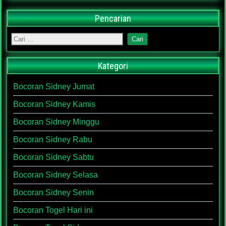
Pencarian
Kategori
Bocoran Sidney Jumat
Bocoran Sidney Kamis
Bocoran Sidney Minggu
Bocoran Sidney Rabu
Bocoran Sidney Sabtu
Bocoran Sidney Selasa
Bocoran Sidney Senin
Bocoran Togel Hari ini