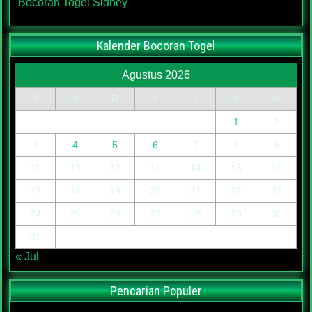
Bocoran Togel Sidney
Kalender Bocoran Togel
Agustus 2026
S
S
R
K
J
S
M
1
2
3
4
5
6
7
8
9
10
11
12
13
14
15
16
17
18
19
20
21
22
23
24
25
26
27
28
29
30
31
« Jul
Pencarian Populer