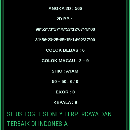
ANGKA 3D : 566
2D BB :
98*52*73*17*78*53*12*67*43*00
31*56*23*25*85*15*14*92*37*00
COLOK BEBAS : 6
COLOK MACAU : 2 – 9
SHIO : AYAM
50 – 50 : 6 / 0
EKOR : 8
KEPALA : 9
SITUS TOGEL SIDNEY TERPERCAYA DAN
TERBAIK DI INDONESIA