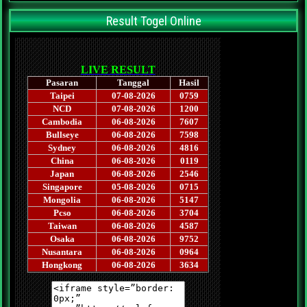
Result Togel Online