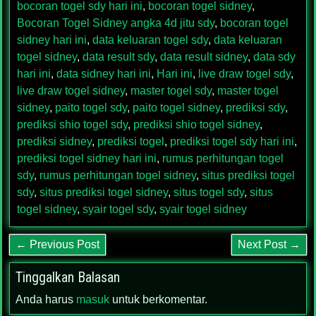
bocoran togel sdy hari ini
,
bocoran togel sidney
,
Bocoran Togel Sidney angka 4d jitu sdy
,
bocoran togel
sidney hari ini
,
data keluaran togel sdy
,
data keluaran
togel sidney
,
data result sdy
,
data result sidney
,
data sdy
hari ini
,
data sidney hari ini
,
Hari ini
,
live draw togel sdy
,
live draw togel sidney
,
master togel sdy
,
master togel
sidney
,
paito togel sdy
,
paito togel sidney
,
prediksi sdy
,
prediksi shio togel sdy
,
prediksi shio togel sidney
,
prediksi sidney
,
prediksi togel
,
prediksi togel sdy hari ini
,
prediksi togel sidney hari ini
,
rumus perhitungan togel
sdy
,
rumus perhitungan togel sidney
,
situs prediksi togel
sdy
,
situs prediksi togel sidney
,
situs togel sdy
,
situs
togel sidney
,
syair togel sdy
,
syair togel sidney
← Previous Post
Next Post →
Tinggalkan Balasan
Anda harus
masuk
untuk berkomentar.