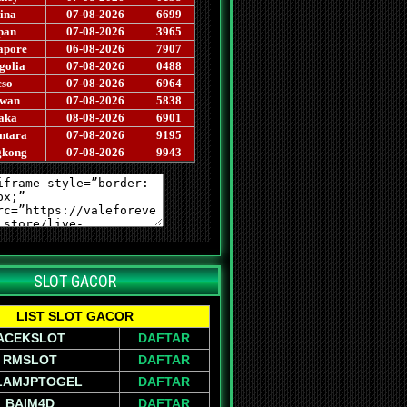
SLOT GACOR
LIST SLOT GACOR
ACEKSLOT
DAFTAR
RMSLOT
DAFTAR
LAMJPTOGEL
DAFTAR
BAIM4D
DAFTAR