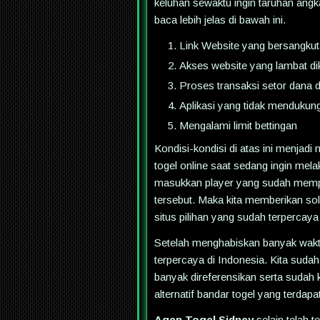
keluhan sewaktu ingin taruhan angk
baca lebih jelas di bawah ini.
Link Website yang bersangkut
Akses website yang lambat dik
Proses transaksi setor dana d
Aplikasi yang tidak mendukun
Mengalami limit bettingan
Kondisi-kondisi di atas ini menjadi 
togel online saat sedang ingin mela
masukkan player yang sudah mem
tersebut. Maka kita memberikan sol
situs pilihan yang sudah terpercay
Setelah menghabiskan banyak wak
terpercaya di Indonesia. Kita sud
banyak direferensikan serta sudah k
alternatif bandar togel yang terdapat
Agen Togel Sidney
selain telah 