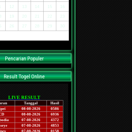
1
12
13
14
15
16
8
19
20
21
22
23
5
26
27
28
29
30
Pencarian Populer
Result Togel Online