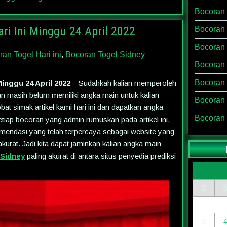
Bocoran
ri Ini Minggu 24 April 2022
Bocoran
Bocoran 
an Togel Hari ini
,
Bocoran Togel Sidney
Bocoran 
Bocoran 
inggu 24 April 2022
– Sudahkah kalian memperoleh
 masih belum memiliki angka main untuk kalian
Bocoran 
obat simak artikel kami hari ini dan dapatkan angka
Bocoran 
tiap bocoran yang admin rumuskan pada artikel ini,
endasi yang telah terpercaya sebagai website yang
urat. Jadi kita dapat jaminkan kalian angka main
 Sidney
paling akurat di antara situs penyedia prediksi
S
3