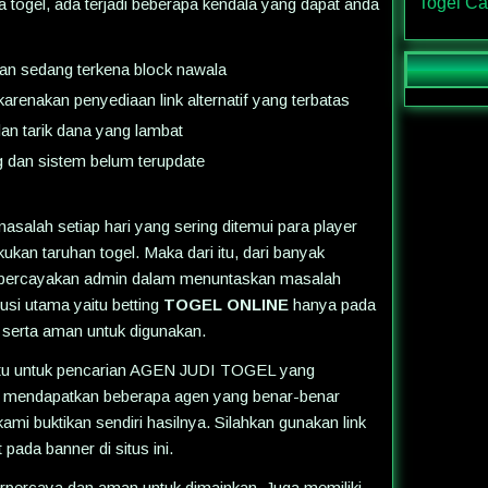
Togel C
a togel, ada terjadi beberapa kendala yang dapat anda
an sedang terkena block nawala
arenakan penyediaan link alternatif yang terbatas
an tarik dana yang lambat
g dan sistem belum terupdate
masalah setiap hari yang sering ditemui para player
kukan taruhan togel. Maka dari itu, dari banyak
percayakan admin dalam menuntaskan masalah
usi utama yaitu betting
TOGEL ONLINE
hanya pada
a serta aman untuk digunakan.
tu untuk pencarian AGEN JUDI TOGEL yang
ah mendapatkan beberapa agen yang benar-benar
ami buktikan sendiri hasilnya. Silahkan gunakan link
 pada banner di situs ini.
terpercaya dan aman untuk dimainkan. Juga memiliki