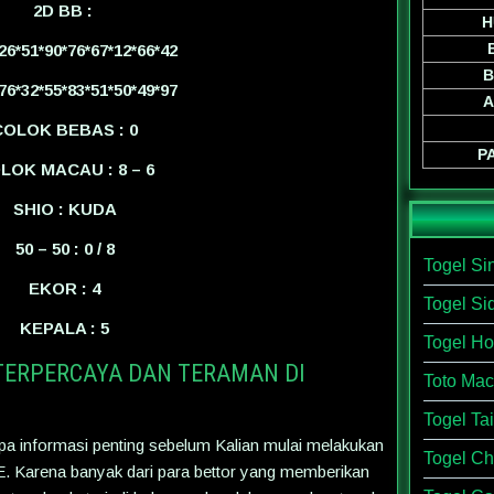
2D BB :
H
26*51*90*76*67*12*66*42
B
76*32*55*83*51*50*49*97
A
COLOK BEBAS : 0
P
LOK MACAU : 8 – 6
SHIO : KUDA
50 – 50 : 0 / 8
Togel Si
EKOR : 4
Togel Si
KEPALA : 5
Togel H
 TERPERCAYA DAN TERAMAN DI
Toto Ma
Togel Ta
pa informasi penting sebelum Kalian mulai melakukan
Togel Ch
Karena banyak dari para bettor yang memberikan