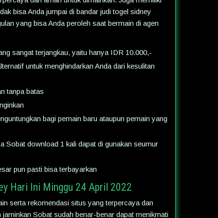
ak bisa Anda jumpai di bandar judi togel sidney
gulan yang bisa Anda peroleh saat bermain di agen
ang sangat terjangkau, yaitu hanya IDR 10.000,-
alternatif untuk menghindarkan Anda dari kesulitan
an tanpa batas
inginkan
nguntungkan bagi pemain baru ataupun pemain yang
sa Sobat download 1 kali dapat di gunakan seumur
ar pun pasti bisa terbayarkan
y Hari Ini Minggu 24 April 2022
n serta rekomendasi situs yang terpercaya dan
 jaminkan Sobat sudah benar-benar dapat menikmati