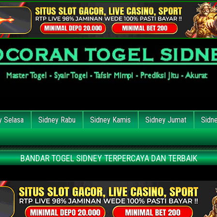
t | prediksi situs agen bandar togel sidney terpercaya | nomor main sidney | dat
y Selasa
Sidney Rabu
Sidney Kamis
Sidney Jumat
Sidn
BANDAR TOGEL SIDNEY TERPERCAYA DAN TERBAIK