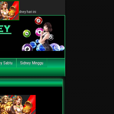
a keluaran sidney hari ini
ey Sabtu
Sidney Minggu