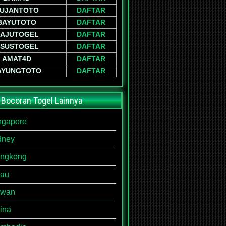
UJANTOTO
DAFTAR
BAYUTOTO
DAFTAR
AJUTOGEL
DAFTAR
SUSTOGEL
DAFTAR
AMAT4D
DAFTAR
AYUNGTOTO
DAFTAR
Bocoran Togel Lainnya
ngapore
dney
ongkong
cau
iwan
ina