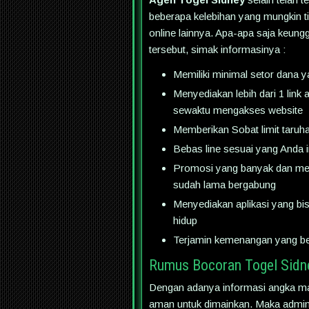
beberapa kelebihan yang mungkin tid
online lainnya. Apa-apa saja keung
tersebut, simak informasinya :
Memiliki minimal setor dana y
Menyediakan lebih dari 1 link 
sewaktu mengakses website
Memberikan Sobat limit taruh
Bebas line sesuai yang Anda 
Promosi yang banyak dan me
sudah lama bergabung
Menyediakan aplikasi yang bi
hidup
Terjamin kemenangan yang bes
Rumus Bocoran Togel Sidne
Dengan adanya informasi angka mai
aman untuk dimainkan. Maka admin