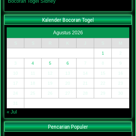
Bocoran Togel Sidney
Kalender Bocoran Togel
Agustus 2026
S
S
R
K
J
S
M
1
2
3
4
5
6
7
8
9
10
11
12
13
14
15
16
17
18
19
20
21
22
23
24
25
26
27
28
29
30
31
« Jul
Pencarian Populer