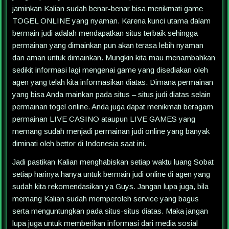
jaminkan Kalian sudah benar-benar bisa menikmati game
TOGEL ONLINE yang nyaman. Karena kunci utama dalam
bermain judi adalah mendapatkan situs terbaik sehingga
permainan yang dimainkan pun akan terasa lebih nyaman
dan aman untuk dimainkan. Mungkin kita mau menambahkan
sedikit informasi lagi mengenai game yang disediakan oleh
agen yang telah kita informasikan diatas. Dimana permainan
yang bisa Anda mainkan pada situs – situs judi diatas selain
permainan togel online. Anda juga dapat menikmati beragam
permainan LIVE CASINO ataupun LIVE GAMES yang
memang sudah menjadi permainan judi online yang banyak
diminati oleh bettor di Indonesia saat ini.
Jadi pastikan Kalian menghabiskan setiap waktu luang Sobat
setiap harinya hanya untuk bermain judi online di agen yang
sudah kita rekomendasikan ya Guys. Jangan lupa juga, bila
memang Kalian sudah memperoleh service yang bagus
serta menguntungkan pada situs-situs diatas. Maka jangan
lupa juga untuk memberikan informasi dari media sosial