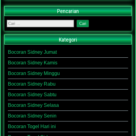
Pencarian
Kategori
Bocoran Sidney Jumat
Bocoran Sidney Kamis
Bocoran Sidney Minggu
Bocoran Sidney Rabu
Bocoran Sidney Sabtu
Bocoran Sidney Selasa
Bocoran Sidney Senin
Bocoran Togel Hari ini