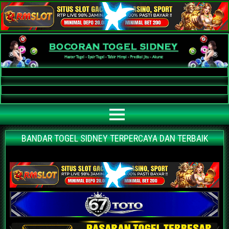
Bocoran Togel Sidney AKURAT
Bocoran angka jitu togel sidney paling akurat | prediksi situs agen bandar
togel sidney terpercaya | nomor main sidney | data keluaran sidney hari ini
BANDAR TOGEL SIDNEY TERPERCAYA DAN TERBAIK