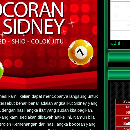
10
1
17
1
24
2
31
« Jul
masi kami, kalian dapat mencobanya langsung untuk
 tersebut benar-benar adalah angka ikut Sidney yang
a dengan hasil angka ikut yang sudah kita bagikan,
yang kami sediakan dibawah artikel ini. Namun bila
roleh Kemenangan dari hasil angka bocoran yang