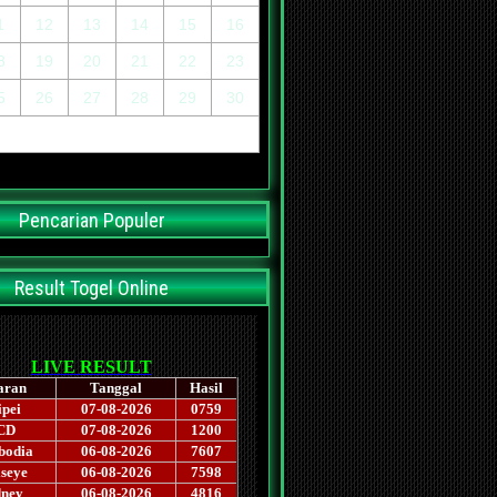
1
12
13
14
15
16
8
19
20
21
22
23
5
26
27
28
29
30
Pencarian Populer
Result Togel Online