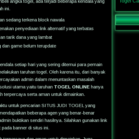
Togel C
li angka togel, ada terjadi beberapa kendala yang
h ini.
an sedang terkena block nawala
nakan penyediaan link alternatif yang terbatas
an tarik dana yang lambat
g dan game belum terupdate
 kendala setiap hari yang sering ditemui para pemain
elakukan taruhan togel. Oleh karena itu, dari banyak
ercayakan admin dalam menuntaskan masalah
olusi utama yaitu taruhan
TOGEL ONLINE
hanya
h terpercaya serta aman untuk dimainkan.
aktu untuk pencarian SITUS JUDI TOGEL yang
 mendapatkan beberapa agen yang benar-benar
dmin buktikan sendiri hasilnya. Silahkan gunakan link
 pada banner di situs ini.
h terpercaya dan aman untuk dimainkan. Juga