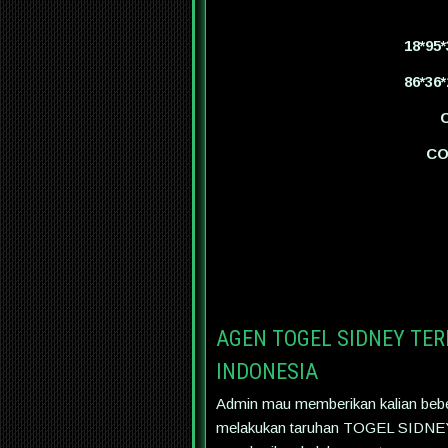
18*95*
86*36*
CO
AGEN TOGEL SIDNEY TE
INDONESIA
Admin mau memberikan kalian beber
melakukan taruhan TOGEL SIDNEY