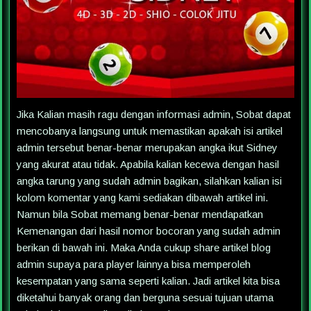
Jika Kalian masih ragu dengan informasi admin, Sobat dapat
mencobanya langsung untuk memastikan apakah isi artikel
admin tersebut benar-benar merupakan angka ikut Sidney
yang akurat atau tidak. Apabila kalian kecewa dengan hasil
angka tarung yang sudah admin bagikan, silahkan kalian isi
kolom komentar yang kami sediakan dibawah artikel ini.
Namun bila Sobat memang benar-benar mendapatkan
Kemenangan dari hasil nomor bocoran yang sudah admin
berikan di bawah ini. Maka Anda cukup share artikel blog
admin supaya para player lainnya bisa memperoleh
kesempatan yang sama seperti kalian. Jadi artikel kita bisa
diketahui banyak orang dan berguna sesuai tujuan utama