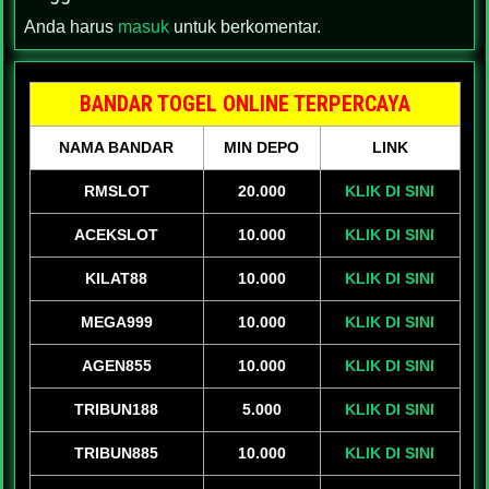
Anda harus
masuk
untuk berkomentar.
BANDAR TOGEL ONLINE TERPERCAYA
NAMA BANDAR
MIN DEPO
LINK
RMSLOT
20.000
KLIK DI SINI
ACEKSLOT
10.000
KLIK DI SINI
KILAT88
10.000
KLIK DI SINI
MEGA999
10.000
KLIK DI SINI
AGEN855
10.000
KLIK DI SINI
TRIBUN188
5.000
KLIK DI SINI
TRIBUN885
10.000
KLIK DI SINI