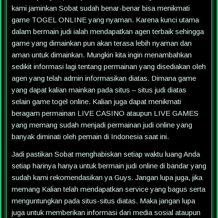
kami jaminkan Sobat sudah benar-benar bisa menikmati
game TOGEL ONLINE yang nyaman. Karena kunci utama
dalam bermain judi ialah mendapatkan agen terbaik sehingga
game yang dimainkan pun akan terasa lebih nyaman dan
aman untuk dimainkan. Mungkin kita ingin menambahkan
sedikit informasi lagi tentang permainan yang disediakan oleh
agen yang telah admin informasikan diatas. Dimana game
yang dapat kalian mainkan pada situs – situs judi diatas
selain game togel online. Kalian juga dapat menikmati
beragam permainan LIVE CASINO ataupun LIVE GAMES
yang memang sudah menjadi permainan judi online yang
banyak diminati oleh pemain di Indonesia saat ini.
Jadi pastikan Sobat menghabiskan setiap waktu luang Anda
setiap harinya hanya untuk bermain judi online di bandar yang
sudah kami rekomendasikan ya Guys. Jangan lupa juga, jika
memang Kalian telah mendapatkan service yang bagus serta
menguntungkan pada situs-situs diatas. Maka jangan lupa
juga untuk memberikan informasi dari media sosial ataupun