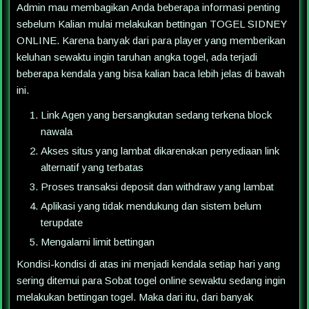
Admin mau membagikan Anda beberapa informasi penting
sebelum Kalian mulai melakukan bettingan TOGEL SIDNEY
ONLINE. Karena banyak dari para player yang memberikan
keluhan sewaktu ingin taruhan angka togel, ada terjadi
beberapa kendala yang bisa kalian baca lebih jelas di bawah
ini.
Link Agen yang bersangkutan sedang terkena block
nawala
Akses situs yang lambat dikarenakan penyediaan link
alternatif yang terbatas
Proses transaksi deposit dan withdraw yang lambat
Aplikasi yang tidak mendukung dan sistem belum
terupdate
Mengalami limit bettingan
Kondisi-kondisi di atas ini menjadi kendala setiap hari yang
sering ditemui para Sobat togel online sewaktu sedang ingin
melakukan bettingan togel. Maka dari itu, dari banyak