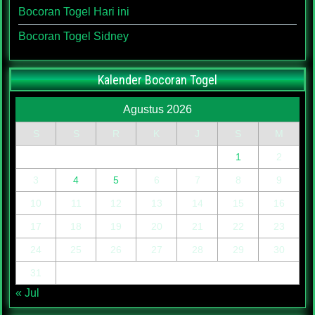
Bocoran Togel Hari ini
Bocoran Togel Sidney
Kalender Bocoran Togel
Agustus 2026
S
S
R
K
J
S
M
1
2
3
4
5
6
7
8
9
10
11
12
13
14
15
16
17
18
19
20
21
22
23
24
25
26
27
28
29
30
31
« Jul