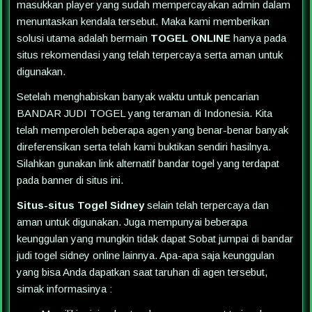
masukkan player yang sudah mempercayakan admin dalam
menuntaskan kendala tersebut. Maka kami memberikan
solusi utama adalah bermain
TOGEL ONLINE
hanya pada
situs rekomendasi yang telah terpercaya serta aman untuk
digunakan.
Setelah menghabiskan banyak waktu untuk pencarian
BANDAR JUDI TOGEL yang teraman di Indonesia. Kita
telah memperoleh beberapa agen yang benar-benar banyak
direferensikan serta telah kami buktikan sendiri hasilnya.
Silahkan gunakan link alternatif bandar togel yang terdapat
pada banner di situs ini.
Situs-situs Togel Sidney
selain telah terpercaya dan
aman untuk digunakan. Juga mempunyai beberapa
keunggulan yang mungkin tidak dapat Sobat jumpai di bandar
judi togel sidney online lainnya. Apa-apa saja keunggulan
yang bisa Anda dapatkan saat taruhan di agen tersebut,
simak informasinya :