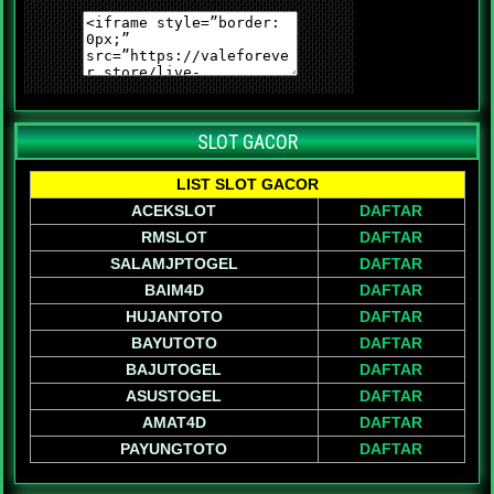
SLOT GACOR
LIST SLOT GACOR
ACEKSLOT
DAFTAR
RMSLOT
DAFTAR
SALAMJPTOGEL
DAFTAR
BAIM4D
DAFTAR
HUJANTOTO
DAFTAR
BAYUTOTO
DAFTAR
BAJUTOGEL
DAFTAR
ASUSTOGEL
DAFTAR
AMAT4D
DAFTAR
PAYUNGTOTO
DAFTAR