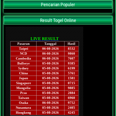
Pencarian Populer
Result Togel Online