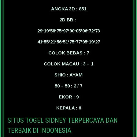
ANGKA 3D : 851
2D BB :
29*19*58*75*97*90*05*06*72*73
41*55*21*56*51*75*77*95*19*27
COLOK BEBAS : 7
COLOK MACAU : 3 – 1
SHIO : AYAM
50 – 50 : 2 / 7
EKOR : 9
KEPALA : 6
SITUS TOGEL SIDNEY TERPERCAYA DAN
TERBAIK DI INDONESIA