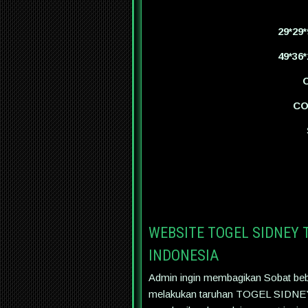
29*29*
49*36*
CO
WEBSITE TOGEL SIDNEY 
INDONESIA
Admin ingin membagikan Sobat beb
melakukan taruhan TOGEL SIDNEY 