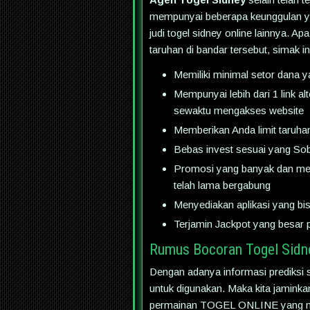
mempunyai beberapa keunggulan yan
judi togel sidney online lainnya. Ap
taruhan di bandar tersebut, simak i
Memiliki minimal setor dana y
Mempunyai lebih dari 1 link al
sewaktu mengakses website
Memberikan Anda limit taruha
Bebas invest sesuai yang Sob
Promosi yang banyak dan me
telah lama bergabung
Menyediakan aplikasi yang bis
Terjamin Jackpot yang besar 
Rumus Bocoran Togel Sidn
Dengan adanya informasi prediksi 
untuk digunakan. Maka kita jamink
permainan TOGEL ONLINE yang nya