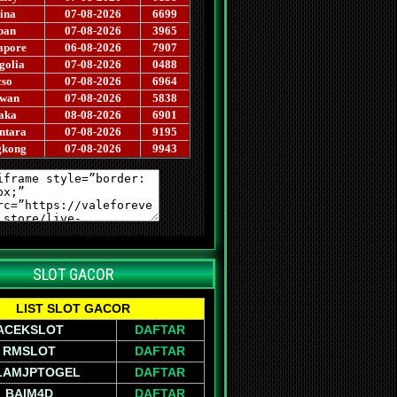
SLOT GACOR
LIST SLOT GACOR
ACEKSLOT
DAFTAR
RMSLOT
DAFTAR
LAMJPTOGEL
DAFTAR
BAIM4D
DAFTAR