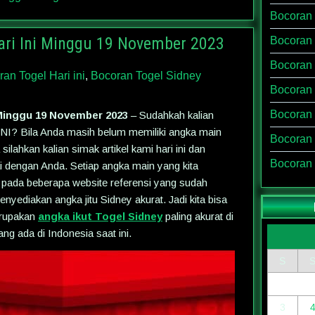
Bocoran
ari Ini Minggu 19 November 2023
Bocoran
Bocoran 
an Togel Hari ini
,
Bocoran Togel Sidney
Bocoran 
Bocoran 
 Minggu 19 November 2023
– Sudahkah kalian
? Bila Anda masih belum memiliki angka main
Bocoran 
silahkan kalian simak artikel kami hari ini dan
Bocoran 
 dengan Anda. Setiap angka main yang kita
u pada beberapa website referensi yang sudah
yediakan angka jitu Sidney akurat. Jadi kita bisa
erupakan
angka ikut Togel Sidney
paling akurat di
ng ada di Indonesia saat ini.
S
3