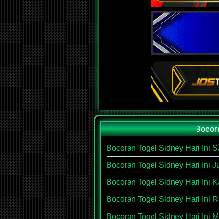
Bocora
Bocoran Togel Sidney Hari Ini 
Bocoran Togel Sidney Hari Ini 
Bocoran Togel Sidney Hari Ini 
Bocoran Togel Sidney Hari Ini 
Bocoran Togel Sidney Hari Ini 