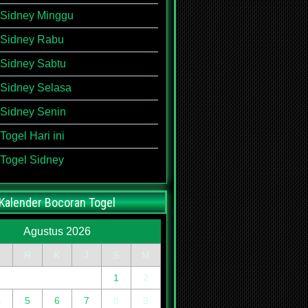
 Sidney Minggu
 Sidney Rabu
Sidney Sabtu
Sidney Selasa
Sidney Senin
Togel Hari ini
Togel Sidney
Kalender Bocoran Togel
Agustus 2026
S
R
K
J
S
M
1
2
4
5
6
7
8
9