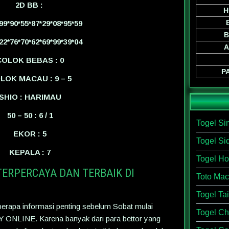
2D BB :
H
99*90*55*87*29*08*95*59
B
22*76*70*62*69*99*39*04
A
COLOK BEBAS : 0
P
LOK MACAU : 9 – 5
SHIO : HARIMAU
50 – 50 : 6 / 1
Togel Si
EKOR : 5
Togel Si
KEPALA : 7
Togel H
TERPERCAYA DAN TERBAIK DI
Toto Ma
Togel Ta
erapa informasi penting sebelum Sobat mulai
Togel Ch
ONLINE. Karena banyak dari para bettor yang