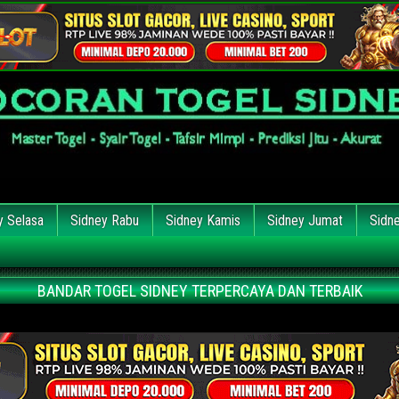
t | prediksi situs agen bandar togel sidney terpercaya | nomor main sidney | dat
y Selasa
Sidney Rabu
Sidney Kamis
Sidney Jumat
Sidn
BANDAR TOGEL SIDNEY TERPERCAYA DAN TERBAIK