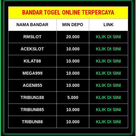
BANDAR TOGEL ONLINE TERPERCAYA
NAMA BANDAR
MIN DEPO
LINK
RMSLOT
20.000
KLIK DI SINI
ACEKSLOT
10.000
KLIK DI SINI
KILAT88
10.000
KLIK DI SINI
MEGA999
10.000
KLIK DI SINI
AGEN855
10.000
KLIK DI SINI
TRIBUN188
5.000
KLIK DI SINI
TRIBUN885
10.000
KLIK DI SINI
TRIBUN88
10.000
KLIK DI SINI