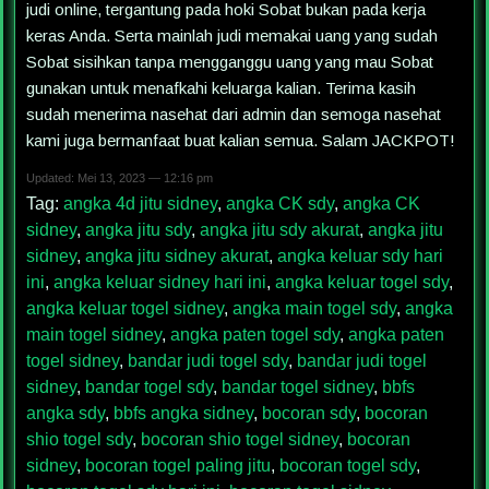
judi online, tergantung pada hoki Sobat bukan pada kerja
keras Anda. Serta mainlah judi memakai uang yang sudah
Sobat sisihkan tanpa mengganggu uang yang mau Sobat
gunakan untuk menafkahi keluarga kalian. Terima kasih
sudah menerima nasehat dari admin dan semoga nasehat
kami juga bermanfaat buat kalian semua. Salam JACKPOT!
Updated: Mei 13, 2023 — 12:16 pm
Tag:
angka 4d jitu sidney
,
angka CK sdy
,
angka CK
sidney
,
angka jitu sdy
,
angka jitu sdy akurat
,
angka jitu
sidney
,
angka jitu sidney akurat
,
angka keluar sdy hari
ini
,
angka keluar sidney hari ini
,
angka keluar togel sdy
,
angka keluar togel sidney
,
angka main togel sdy
,
angka
main togel sidney
,
angka paten togel sdy
,
angka paten
togel sidney
,
bandar judi togel sdy
,
bandar judi togel
sidney
,
bandar togel sdy
,
bandar togel sidney
,
bbfs
angka sdy
,
bbfs angka sidney
,
bocoran sdy
,
bocoran
shio togel sdy
,
bocoran shio togel sidney
,
bocoran
sidney
,
bocoran togel paling jitu
,
bocoran togel sdy
,