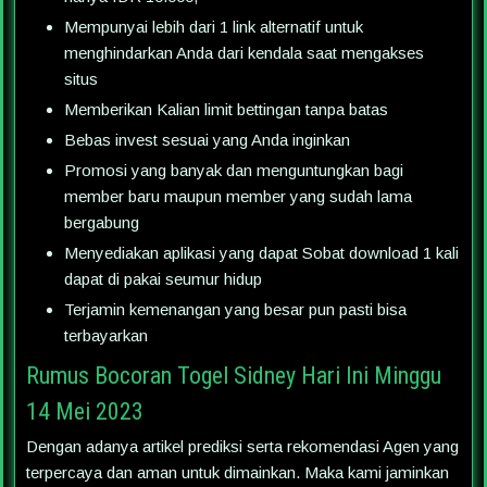
Mempunyai lebih dari 1 link alternatif untuk
menghindarkan Anda dari kendala saat mengakses
situs
Memberikan Kalian limit bettingan tanpa batas
Bebas invest sesuai yang Anda inginkan
Promosi yang banyak dan menguntungkan bagi
member baru maupun member yang sudah lama
bergabung
Menyediakan aplikasi yang dapat Sobat download 1 kali
dapat di pakai seumur hidup
Terjamin kemenangan yang besar pun pasti bisa
terbayarkan
Rumus Bocoran Togel Sidney Hari Ini Minggu
14 Mei 2023
Dengan adanya artikel prediksi serta rekomendasi Agen yang
terpercaya dan aman untuk dimainkan. Maka kami jaminkan