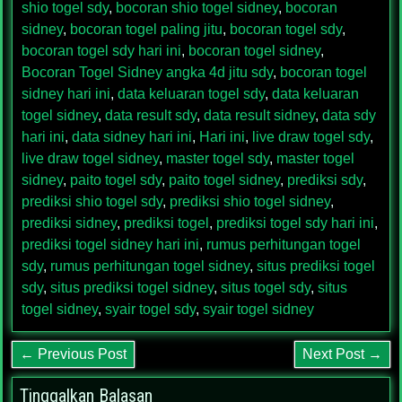
shio togel sdy
,
bocoran shio togel sidney
,
bocoran
sidney
,
bocoran togel paling jitu
,
bocoran togel sdy
,
bocoran togel sdy hari ini
,
bocoran togel sidney
,
Bocoran Togel Sidney angka 4d jitu sdy
,
bocoran togel
sidney hari ini
,
data keluaran togel sdy
,
data keluaran
togel sidney
,
data result sdy
,
data result sidney
,
data sdy
hari ini
,
data sidney hari ini
,
Hari ini
,
live draw togel sdy
,
live draw togel sidney
,
master togel sdy
,
master togel
sidney
,
paito togel sdy
,
paito togel sidney
,
prediksi sdy
,
prediksi shio togel sdy
,
prediksi shio togel sidney
,
prediksi sidney
,
prediksi togel
,
prediksi togel sdy hari ini
,
prediksi togel sidney hari ini
,
rumus perhitungan togel
sdy
,
rumus perhitungan togel sidney
,
situs prediksi togel
sdy
,
situs prediksi togel sidney
,
situs togel sdy
,
situs
togel sidney
,
syair togel sdy
,
syair togel sidney
← Previous Post
Next Post →
Tinggalkan Balasan