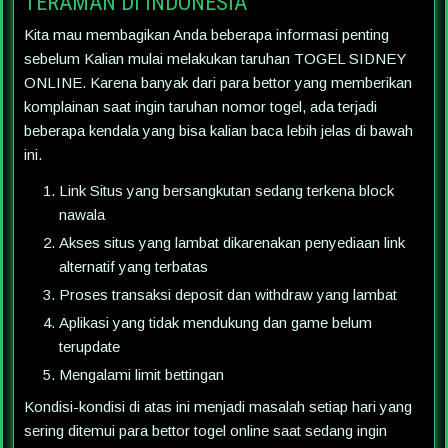
TERAMAN DI INDONESIA
Kita mau membagikan Anda beberapa informasi penting
sebelum Kalian mulai melakukan taruhan TOGEL SIDNEY
ONLINE. Karena banyak dari para bettor yang memberikan
komplainan saat ingin taruhan nomor togel, ada terjadi
beberapa kendala yang bisa kalian baca lebih jelas di bawah
ini.
Link Situs yang bersangkutan sedang terkena block
nawala
Akses situs yang lambat dikarenakan penyediaan link
alternatif yang terbatas
Proses transaksi deposit dan withdraw yang lambat
Aplikasi yang tidak mendukung dan game belum
terupdate
Mengalami limit bettingan
Kondisi-kondisi di atas ini menjadi masalah setiap hari yang
sering ditemui para bettor togel online saat sedang ingin