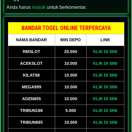
Anda harus
masuk
untuk berkomentar.
BANDAR TOGEL ONLINE TERPERCAYA
NAMA BANDAR
MIN DEPO
LINK
RMSLOT
20.000
KLIK DI SINI
ACEKSLOT
10.000
KLIK DI SINI
KILAT88
10.000
KLIK DI SINI
MEGA999
10.000
KLIK DI SINI
AGEN855
10.000
KLIK DI SINI
TRIBUN188
5.000
KLIK DI SINI
TRIBUN885
10.000
KLIK DI SINI