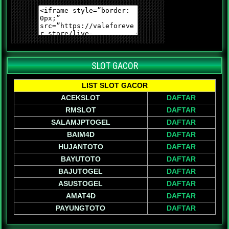
SLOT GACOR
LIST SLOT GACOR
ACEKSLOT
DAFTAR
RMSLOT
DAFTAR
SALAMJPTOGEL
DAFTAR
BAIM4D
DAFTAR
HUJANTOTO
DAFTAR
BAYUTOTO
DAFTAR
BAJUTOGEL
DAFTAR
ASUSTOGEL
DAFTAR
AMAT4D
DAFTAR
PAYUNGTOTO
DAFTAR