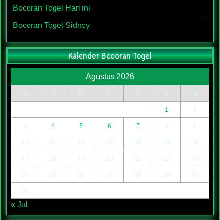
Bocoran Togel Hari ini
Bocoran Togel Sidney
Kalender Bocoran Togel
Agustus 2026
S
S
R
K
J
S
M
1
2
3
4
5
6
7
8
9
10
11
12
13
14
15
16
17
18
19
20
21
22
23
24
25
26
27
28
29
30
31
« Jul