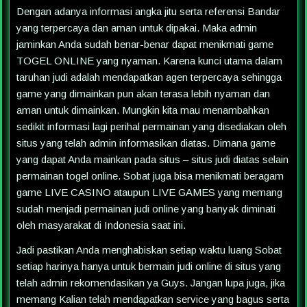
Dengan adanya informasi angka jitu serta referensi Bandar
yang terpercaya dan aman untuk dipakai. Maka admin
jaminkan Anda sudah benar-benar dapat menikmati game
TOGEL ONLINE yang nyaman. Karena kunci utama dalam
taruhan judi adalah mendapatkan agen terpercaya sehingga
game yang dimainkan pun akan terasa lebih nyaman dan
aman untuk dimainkan. Mungkin kita mau menambahkan
sedikit informasi lagi perihal permainan yang disediakan oleh
situs yang telah admin informasikan diatas. Dimana game
yang dapat Anda mainkan pada situs – situs judi diatas selain
permainan togel online. Sobat juga bisa menikmati beragam
game LIVE CASINO ataupun LIVE GAMES yang memang
sudah menjadi permainan judi online yang banyak diminati
oleh masyarakat di Indonesia saat ini.
Jadi pastikan Anda menghabiskan setiap waktu luang Sobat
setiap harinya hanya untuk bermain judi online di situs yang
telah admin rekomendasikan ya Guys. Jangan lupa juga, jika
memang Kalian telah mendapatkan service yang bagus serta