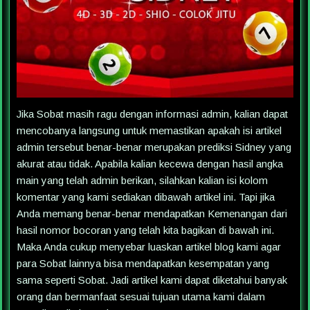
Jika Sobat masih ragu dengan informasi admin, kalian dapat
mencobanya langsung untuk memastikan apakah isi artikel
admin tersebut benar-benar merupakan prediksi Sidney yang
akurat atau tidak. Apabila kalian kecewa dengan hasil angka
main yang telah admin berikan, silahkan kalian isi kolom
komentar yang kami sediakan dibawah artikel ini. Tapi jika
Anda memang benar-benar mendapatkan Kemenangan dari
hasil nomor bocoran yang telah kita bagikan di bawah ini.
Maka Anda cukup menyebar luaskan artikel blog kami agar
para Sobat lainnya bisa mendapatkan kesempatan yang
sama seperti Sobat. Jadi artikel kami dapat diketahui banyak
orang dan bermanfaat sesuai tujuan utama kami dalam