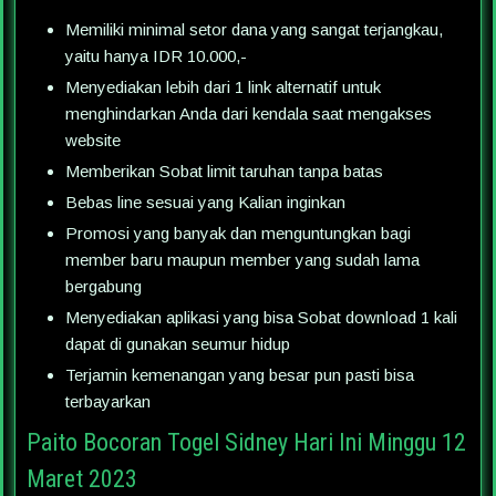
Memiliki minimal setor dana yang sangat terjangkau,
yaitu hanya IDR 10.000,-
Menyediakan lebih dari 1 link alternatif untuk
menghindarkan Anda dari kendala saat mengakses
website
Memberikan Sobat limit taruhan tanpa batas
Bebas line sesuai yang Kalian inginkan
Promosi yang banyak dan menguntungkan bagi
member baru maupun member yang sudah lama
bergabung
Menyediakan aplikasi yang bisa Sobat download 1 kali
dapat di gunakan seumur hidup
Terjamin kemenangan yang besar pun pasti bisa
terbayarkan
Paito Bocoran Togel Sidney Hari Ini Minggu 12
Maret 2023