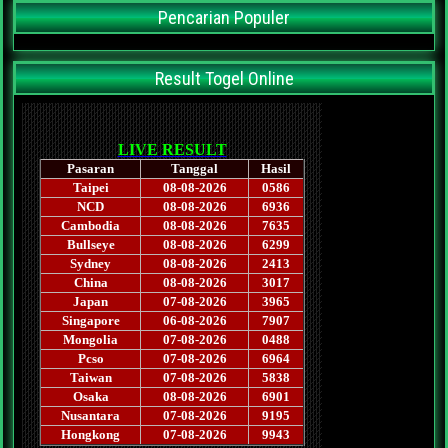
Pencarian Populer
Result Togel Online