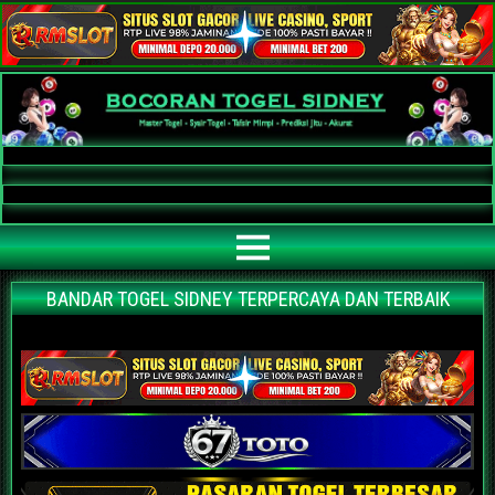
Bocoran Togel Sidney AKURAT
Bocoran angka jitu togel sidney paling akurat | prediksi situs agen bandar
togel sidney terpercaya | nomor main sidney | data keluaran sidney hari ini
BANDAR TOGEL SIDNEY TERPERCAYA DAN TERBAIK