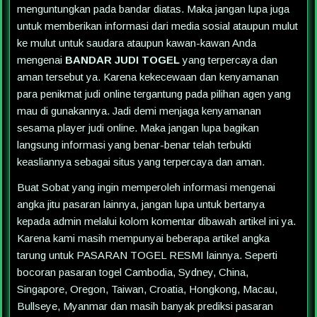
menguntungkan pada bandar diatas. Maka jangan lupa juga
untuk memberikan informasi dari media sosial ataupun mulut
ke mulut untuk saudara ataupun kawan-kawan Anda
mengenai
BANDAR JUDI TOGEL
yang terpercaya dan
aman tersebut ya. Karena kekecewaan dan kenyamanan
para penikmat judi online tergantung pada pilihan agen yang
mau di gunakannya. Jadi demi menjaga kenyamanan
sesama player judi online. Maka jangan lupa bagikan
langsung informasi yang benar-benar telah terbukti
keasliannya sebagai situs yang terpercaya dan aman.
Buat Sobat yang ingin memperoleh informasi mengenai
angka jitu pasaran lainnya, jangan lupa untuk bertanya
kepada admin melalui kolom komentar dibawah artikel ini ya.
Karena kami masih mempunyai beberapa artikel angka
tarung untuk PASARAN TOGEL RESMI lainnya. Seperti
bocoran pasaran togel Cambodia, Sydney, China,
Singapore, Oregon, Taiwan, Croatia, Hongkong, Macau,
Bullseye, Myanmar dan masih banyak prediksi pasaran