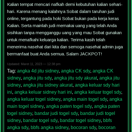
Kalian tempat mencari nafkah demi kebutuhan kalian sehari-
hari. Karena menang kalahnya Sobat dalam taruhan judi
online, tergantung pada hoki Sobat bukan pada kerja keras
Kalian. Serta mainlah judi memakai uang yang telah Anda
sisihkan tanpa mengganggu uang yang mau Sobat gunakan
untuk menafkahi keluarga kalian. Terima kasih telah
menerima nasehat dari kita dan semoga nasehat admin juga
bermanfaat buat Anda semua. Salam JACKPOT!
Updated: Maret 11, 2023 — 12:38 pm
Tag:
angka 4d jitu sidney
,
angka CK sdy
,
angka CK
sidney
,
angka jitu sdy
,
angka jitu sdy akurat
,
angka jitu
sidney
,
angka jitu sidney akurat
,
angka keluar sdy hari
ini
,
angka keluar sidney hari ini
,
angka keluar togel sdy
,
angka keluar togel sidney
,
angka main togel sdy
,
angka
main togel sidney
,
angka paten togel sdy
,
angka paten
togel sidney
,
bandar judi togel sdy
,
bandar judi togel
sidney
,
bandar togel sdy
,
bandar togel sidney
,
bbfs
angka sdy
,
bbfs angka sidney
,
bocoran sdy
,
bocoran