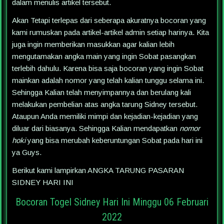
dalam menulis artikel tersebut.
Akan Tetapi terlepas dari seberapa akuratnya bocoran yang
kami rumuskan pada artikel-artikel admin setiap harinya. Kita
juga ingin memberikan masukkan agar kalian lebih
mengutamakan angka main yang ingin Sobat pasangkan
terlebih dahulu. Karena bisa saja bocoran yang ingin Sobat
mainkan adalah nomor yang telah kalian tunggu selama ini.
Sehingga Kalian telah menyimpannya dan berulang kali
melakukan pembelian atas angka tarung Sidney tersebut.
Ataupun Anda memiliki mimpi dan kejadian-kejadian yang
diluar dari biasanya. Sehingga Kalian mendapatkan
nomor
hoki
yang bisa merubah keberuntungan Sobat pada hari ini
ya Guys.
Berikut kami lampirkan ANGKA TARUNG PASARAN
SIDNEY HARI INI
Bocoran Togel Sidney Hari Ini Minggu 06 Februari
2022