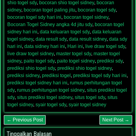
shio togel sdy
,
bocoran shio togel sidney
,
bocoran
sidney
,
bocoran togel paling jitu
,
bocoran togel sdy
,
bocoran togel sdy hari ini
,
bocoran togel sidney
,
Bocoran Togel Sidney angka 4d jitu sdy
,
bocoran togel
sidney hari ini
,
data keluaran togel sdy
,
data keluaran
togel sidney
,
data result sdy
,
data result sidney
,
data sdy
hari ini
,
data sidney hari ini
,
Hari ini
,
live draw togel sdy
,
live draw togel sidney
,
master togel sdy
,
master togel
sidney
,
paito togel sdy
,
paito togel sidney
,
prediksi sdy
,
prediksi shio togel sdy
,
prediksi shio togel sidney
,
prediksi sidney
,
prediksi togel
,
prediksi togel sdy hari ini
,
prediksi togel sidney hari ini
,
rumus perhitungan togel
sdy
,
rumus perhitungan togel sidney
,
situs prediksi togel
sdy
,
situs prediksi togel sidney
,
situs togel sdy
,
situs
togel sidney
,
syair togel sdy
,
syair togel sidney
← Previous Post
Next Post →
Tinggalkan Balasan