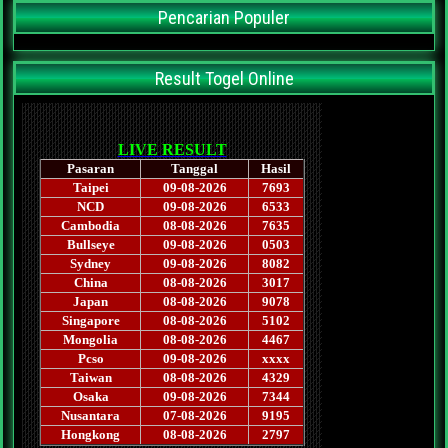
Pencarian Populer
Result Togel Online