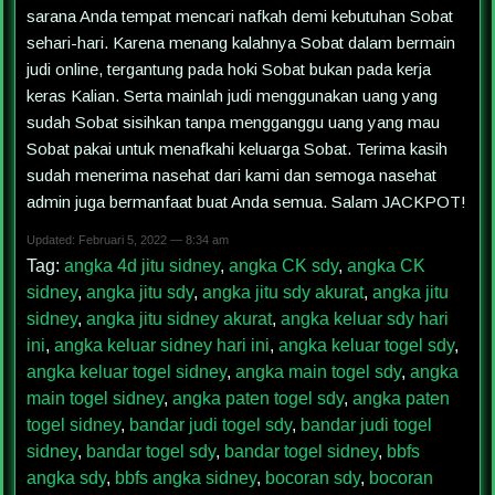
sarana Anda tempat mencari nafkah demi kebutuhan Sobat
sehari-hari. Karena menang kalahnya Sobat dalam bermain
judi online, tergantung pada hoki Sobat bukan pada kerja
keras Kalian. Serta mainlah judi menggunakan uang yang
sudah Sobat sisihkan tanpa mengganggu uang yang mau
Sobat pakai untuk menafkahi keluarga Sobat. Terima kasih
sudah menerima nasehat dari kami dan semoga nasehat
admin juga bermanfaat buat Anda semua. Salam JACKPOT!
Updated: Februari 5, 2022 — 8:34 am
Tag:
angka 4d jitu sidney
,
angka CK sdy
,
angka CK
sidney
,
angka jitu sdy
,
angka jitu sdy akurat
,
angka jitu
sidney
,
angka jitu sidney akurat
,
angka keluar sdy hari
ini
,
angka keluar sidney hari ini
,
angka keluar togel sdy
,
angka keluar togel sidney
,
angka main togel sdy
,
angka
main togel sidney
,
angka paten togel sdy
,
angka paten
togel sidney
,
bandar judi togel sdy
,
bandar judi togel
sidney
,
bandar togel sdy
,
bandar togel sidney
,
bbfs
angka sdy
,
bbfs angka sidney
,
bocoran sdy
,
bocoran