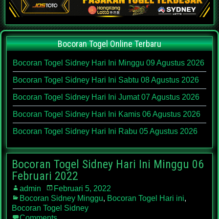
Bocoran Togel Online Terbaru
Bocoran Togel Sidney Hari Ini Minggu 09 Agustus 2026
Bocoran Togel Sidney Hari Ini Sabtu 08 Agustus 2026
Bocoran Togel Sidney Hari Ini Jumat 07 Agustus 2026
Bocoran Togel Sidney Hari Ini Kamis 06 Agustus 2026
Bocoran Togel Sidney Hari Ini Rabu 05 Agustus 2026
Bocoran Togel Sidney Hari Ini Minggu 06
Februari 2022
admin
Februari 5, 2022
Bocoran Sidney Minggu
,
Bocoran Togel Hari ini
,
Bocoran Togel Sidney
Comments