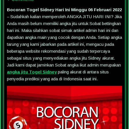
Bocoran Togel Sidney Hari Ini Minggu 06 Februari 2022
– Sudahkah kalian memperoleh ANGKA JITU HARI INI? Jika
Anda masih belum memiliki angka jitu untuk Sobat bettingkan
hari ini. Maka silahkan sobat simak artikel admin hari ini dan
dapatkan angka main yang cocok dengan Anda. Setiap angka
tarung yang kami jabarkan pada artikel ini, mengacu pada
beberapa website rekomendasi yang sudah terpercaya
sebagai situs yang menyediakan angka jitu Sidney akurat.
Jadi kami dapat jaminkan Sobat angka ikut admin merupakan
angka jitu Togel Sidney
paling akurat di antara situs
penyedia prediksi yang ada di Indonesia saat ini.