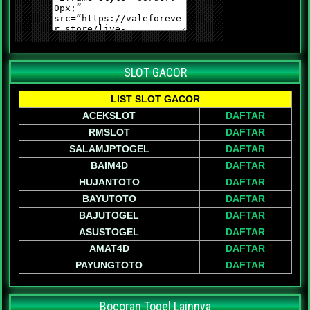
SLOT GACOR
LIST SLOT GACOR
ACEKSLOT
DAFTAR
RMSLOT
DAFTAR
SALAMJPTOGEL
DAFTAR
BAIM4D
DAFTAR
HUJANTOTO
DAFTAR
BAYUTOTO
DAFTAR
BAJUTOGEL
DAFTAR
ASUSTOGEL
DAFTAR
AMAT4D
DAFTAR
PAYUNGTOTO
DAFTAR
Bocoran Togel Lainnya