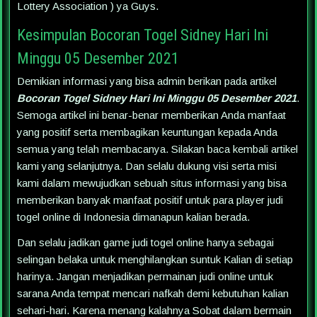
Lottery Association ) ya Guys.
Kesimpulan Bocoran Togel Sidney Hari Ini
Minggu 05 Desember 2021
Demikian informasi yang bisa admin berikan pada artikel
Bocoran Togel Sidney Hari Ini Minggu 05 Desember 2021
.
Semoga artikel ini benar-benar memberikan Anda manfaat
yang positif serta membagikan keuntungan kepada Anda
semua yang telah membacanya. Silakan baca kembali artikel
kami yang selanjutnya. Dan selalu dukung visi serta misi
kami dalam mewujudkan sebuah situs informasi yang bisa
memberikan banyak manfaat positif untuk para player judi
togel online di Indonesia dimanapun kalian berada.
Dan selalu jadikan game judi togel online hanya sebagai
selingan belaka untuk menghilangkan suntuk Kalian di setiap
harinya. Jangan menjadikan permainan judi online untuk
sarana Anda tempat mencari nafkah demi kebutuhan kalian
sehari-hari. Karena menang kalahnya Sobat dalam bermain