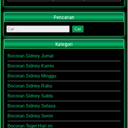
Pencarian
Kategori
Bocoran Sidney Jumat
Bocoran Sidney Kamis
Bocoran Sidney Minggu
Bocoran Sidney Rabu
Bocoran Sidney Sabtu
Bocoran Sidney Selasa
Bocoran Sidney Senin
Bocoran Togel Hari ini