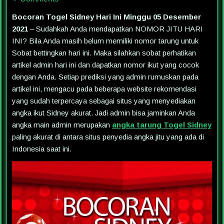
Bocoran Togel Sidney Hari Ini Minggu 05 Desember
2021
– Sudahkah Anda mendapatkan NOMOR JITU HARI
INI? Bila Anda masih belum memiliki nomor tarung untuk
Sobat bettingkan hari ini. Maka silahkan sobat perhatikan
artikel admin hari ini dan dapatkan nomor ikut yang cocok
dengan Anda. Setiap prediksi yang admin rumuskan pada
artikel ini, mengacu pada beberapa website rekomendasi
yang sudah terpercaya sebagai situs yang menyediakan
angka ikut Sidney akurat. Jadi admin bisa jaminkan Anda
angka main admin merupakan
angka tarung Togel Sidney
paling akurat di antara situs penyedia angka jitu yang ada di
Indonesia saat ini.