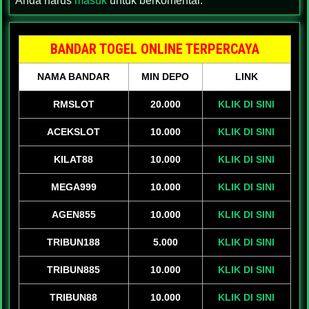
Anda harus
masuk
untuk berkomentar.
BANDAR TOGEL ONLINE TERPERCAYA
NAMA BANDAR
MIN DEPO
LINK
RMSLOT
20.000
KLIK DI SINI
ACEKSLOT
10.000
KLIK DI SINI
KILAT88
10.000
KLIK DI SINI
MEGA999
10.000
KLIK DI SINI
AGEN855
10.000
KLIK DI SINI
TRIBUN188
5.000
KLIK DI SINI
TRIBUN885
10.000
KLIK DI SINI
TRIBUN88
10.000
KLIK DI SINI