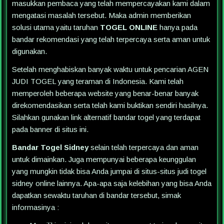
masukkan pembaca yang telah mempercayakan kami dalam
mengatasi masalah tersebut. Maka admin memberikan
solusi utama yaitu taruhan
TOGEL ONLINE
hanya pada
bandar rekomendasi yang telah terpercaya serta aman untuk
digunakan.
Setelah menghabiskan banyak waktu untuk pencarian AGEN
JUDI TOGEL yang teraman di Indonesia. Kami telah
memperoleh beberapa website yang benar-benar banyak
direkomendasikan serta telah kami buktikan sendiri hasilnya.
Silahkan gunakan link alternatif bandar togel yang terdapat
pada banner di situs ini.
Bandar Togel Sidney
selain telah terpercaya dan aman
untuk dimainkan. Juga mempunyai beberapa keunggulan
yang mungkin tidak bisa Anda jumpai di situs-situs judi togel
sidney online lainnya. Apa-apa saja kelebihan yang bisa Anda
dapatkan sewaktu taruhan di bandar tersebut, simak
informasinya :