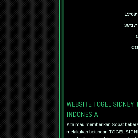
15*68*
38*17*
CO
WEBSITE TOGEL SIDNEY 
INDONESIA
Kita mau memberikan Sobat bebera
melakukan bettingan TOGEL SIDNE