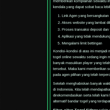
memberikan komplainan sewaktu ing
kendala yang dapat sobat baca lebih
Link Agen yang bersangkutan 
Akses website yang lambat dik
Proses transaksi deposit dan
Aplikasi yang tidak mendukun
Mengalami limit bettingan
Kondisi-kondisi di atas ini menjadi
togel online sewaktu sedang ingin m
banyak masukkan player yang tel
tersebut. Maka kami memberikan s
pada agen pilihan yang telah terpe
Setelah menghabiskan banyak wak
di Indonesia. Kita telah mendapat
direkomendasikan serta telah kami b
alternatif bandar togel yang terdapat
Situs-situs Togel Sidney
selain 