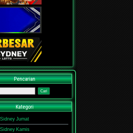
Pencarian
Kategori
Sidney Jumat
 Sidney Kamis