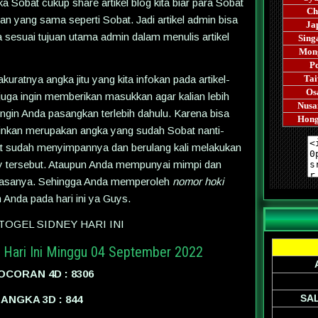
ka Sobat cukup share artikel blog kita biar para Sobat
n yang sama seperti Sobat. Jadi artikel admin bisa
 sesuai tujuan utama admin dalam menulis artikel
kuratnya angka jitu yang kita infokan pada artikel-
 juga ingin memberikan masukkan agar kalian lebih
gin Anda pasangkan terlebih dahulu. Karena bisa
mainkan merupakan angka yang sudah Sobat nanti-
at sudah menyimpannya dan berulang kali melakukan
ey tersebut. Ataupun Anda mempunyai mimpi dan
i biasanya. Sehingga Anda memperoleh
nomor hoki
Anda pada hari ini ya Guys.
I TOGEL SIDNEY HARI INI
 Hari Ini Minggu 04 September 2022
OCORAN 4D : 8306
SA
ANGKA 3D : 844