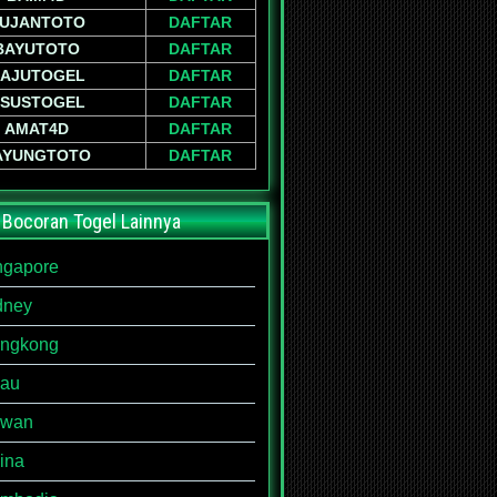
UJANTOTO
DAFTAR
BAYUTOTO
DAFTAR
AJUTOGEL
DAFTAR
SUSTOGEL
DAFTAR
AMAT4D
DAFTAR
AYUNGTOTO
DAFTAR
Bocoran Togel Lainnya
ngapore
dney
ongkong
cau
iwan
ina