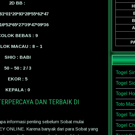
2D BB :
H
61*01*20*93*28*55*62*47
B
16*52*65*27*39*47*09*36
A
COLOK BEBAS : 9
P
LOK MACAU : 8 – 1
SHIO : BABI
50 – 50 : 2 / 3
Togel Si
EKOR : 5
Togel Si
KEPALA : 0
Togel H
TERPERCAYA DAN TERBAIK DI
Toto Ma
Togel Ta
pa informasi penting sebelum Sobat mulai
Togel Ch
Y ONLINE. Karena banyak dari para Sobat yang