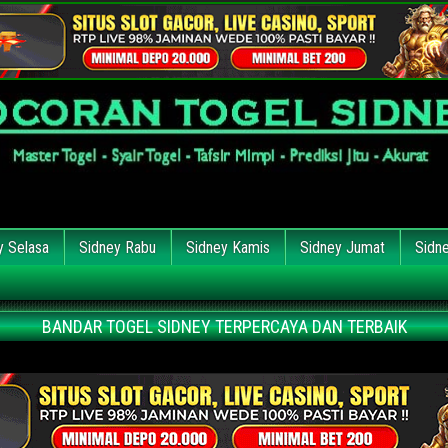
t | prediksi situs agen bandar togel sidney terpercaya | nomor main sidney | dat
y Selasa
Sidney Rabu
Sidney Kamis
Sidney Jumat
Sidn
BANDAR TOGEL SIDNEY TERPERCAYA DAN TERBAIK