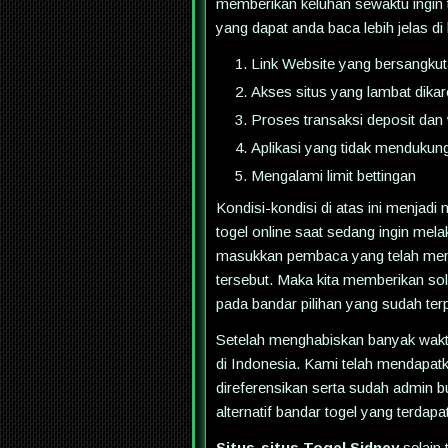
memberikan keluhan sewaktu ingin t
yang dapat anda baca lebih jelas di 
Link Website yang bersangkut
Akses situs yang lambat dikare
Proses transaksi deposit dan
Aplikasi yang tidak mendukun
Mengalami limit bettingan
Kondisi-kondisi di atas ini menjadi 
togel online saat sedang ingin melak
masukkan pembaca yang telah me
tersebut. Maka kita memberikan sol
pada bandar pilihan yang sudah te
Setelah menghabiskan banyak wak
di Indonesia. Kami telah mendapat
direferensikan serta sudah admin bu
alternatif bandar togel yang terdapat
Situs-situs Togel Sidney
selain 