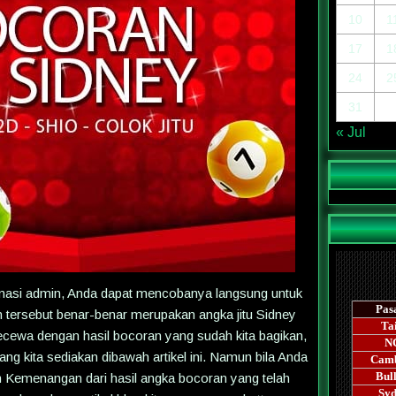
10
1
17
1
24
2
31
« Jul
rmasi admin, Anda dapat mencobanya langsung untuk
n tersebut benar-benar merupakan angka jitu Sidney
 kecewa dengan hasil bocoran yang sudah kita bagikan,
ng kita sediakan dibawah artikel ini. Namun bila Anda
Kemenangan dari hasil angka bocoran yang telah