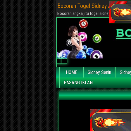
Bocoran Togel Sidney AKURAT
Bocoran angka jitu togel sidney paling akura
HOME
Sidney Senin
Sidne
PASANG IKLAN