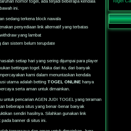
Togel C
aruhan nomor togel, ada terjadi beberapa kendala
bawah ini.
an sedang terkena block nawala
nakan penyediaan link alternatif yang terbatas
 withdraw yang lambat
g dan sistem belum terupdate
masalah setiap hari yang sering dijumpai para player
ukan bettingan togel. Maka dari itu, dari banyak
mpercayakan kami dalam menuntaskan kendala
usi utama adalah betting
TOGEL ONLINE
hanya
rpercaya serta aman untuk dimainkan.
tu untuk pencarian AGEN JUDI TOGEL yang teraman
kan beberapa situs yang benar-benar banyak
ktikan sendiri hasilnya. Silahkan gunakan link
 pada banner di situs ini.
telah terpercaya dan aman untuk dimainkan. Juga