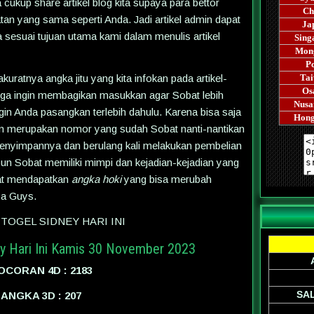
 cukup share artikel blog kita supaya para bettor
an yang sama seperti Anda. Jadi artikel admin dapat
 sesuai tujuan utama kami dalam menulis artikel
kuratnya angka jitu yang kita infokan pada artikel-
 juga ingin membagikan masukkan agar Sobat lebih
gin Anda pasangkan terlebih dahulu. Karena bisa saja
kan merupakan nomor yang sudah Sobat nanti-nantikan
 menyimpannya dan berulang kali melakukan pembelian
upun Sobat memiliki mimpi dan kejadian-kejadian yang
bat mendapatkan
angka hoki
yang bisa merubah
ya Guys.
TU TOGEL SIDNEY HARI INI
y Hari Ini Kamis 30 November 2023
OCORAN 4D : 2183
SA
ANGKA 3D : 207