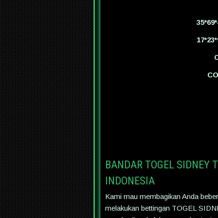
35*69*
17*23*
CO
BANDAR TOGEL SIDNEY T
INDONESIA
Kami mau membagikan Anda beberap
melakukan bettingan TOGEL SIDNE