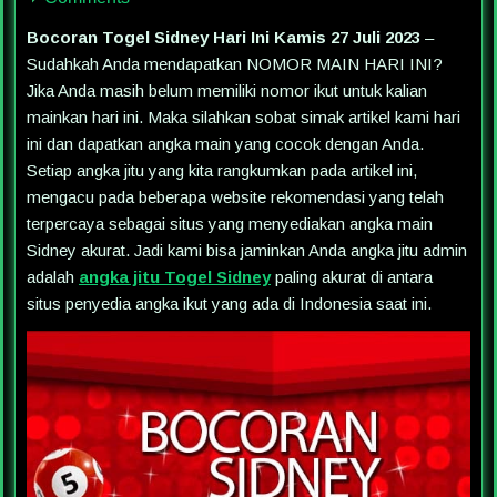
Bocoran Togel Sidney Hari Ini Kamis 27 Juli 2023
–
Sudahkah Anda mendapatkan NOMOR MAIN HARI INI?
Jika Anda masih belum memiliki nomor ikut untuk kalian
mainkan hari ini. Maka silahkan sobat simak artikel kami hari
ini dan dapatkan angka main yang cocok dengan Anda.
Setiap angka jitu yang kita rangkumkan pada artikel ini,
mengacu pada beberapa website rekomendasi yang telah
terpercaya sebagai situs yang menyediakan angka main
Sidney akurat. Jadi kami bisa jaminkan Anda angka jitu admin
adalah
angka jitu Togel Sidney
paling akurat di antara
situs penyedia angka ikut yang ada di Indonesia saat ini.