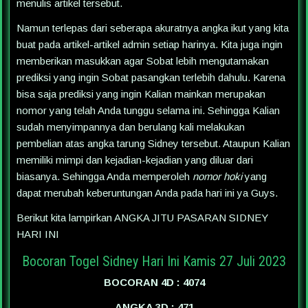
menulis artikel tersebut.
Namun terlepas dari seberapa akuratnya angka ikut yang kita
buat pada artikel-artikel admin setiap harinya. Kita juga ingin
memberikan masukkan agar Sobat lebih mengutamakan
prediksi yang ingin Sobat pasangkan terlebih dahulu. Karena
bisa saja prediksi yang ingin Kalian mainkan merupakan
nomor yang telah Anda tunggu selama ini. Sehingga Kalian
sudah menyimpannya dan berulang kali melakukan
pembelian atas angka tarung Sidney tersebut. Ataupun Kalian
memiliki mimpi dan kejadian-kejadian yang diluar dari
biasanya. Sehingga Anda memperoleh
nomor hoki
yang
dapat merubah keberuntungan Anda pada hari ini ya Guys.
Berikut kita lampirkan ANGKA JITU PASARAN SIDNEY
HARI INI
Bocoran Togel Sidney Hari Ini Kamis 27 Juli 2023
BOCORAN 4D : 4074
ANGKA 3D : 471