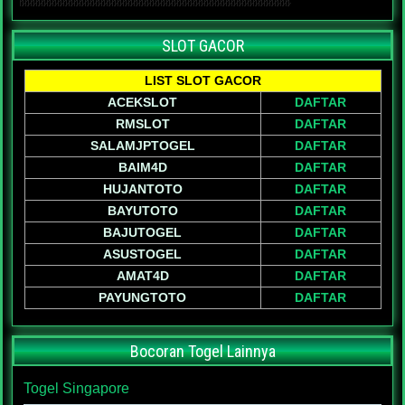
SLOT GACOR
LIST SLOT GACOR
ACEKSLOT
DAFTAR
RMSLOT
DAFTAR
SALAMJPTOGEL
DAFTAR
BAIM4D
DAFTAR
HUJANTOTO
DAFTAR
BAYUTOTO
DAFTAR
BAJUTOGEL
DAFTAR
ASUSTOGEL
DAFTAR
AMAT4D
DAFTAR
PAYUNGTOTO
DAFTAR
Bocoran Togel Lainnya
Togel Singapore