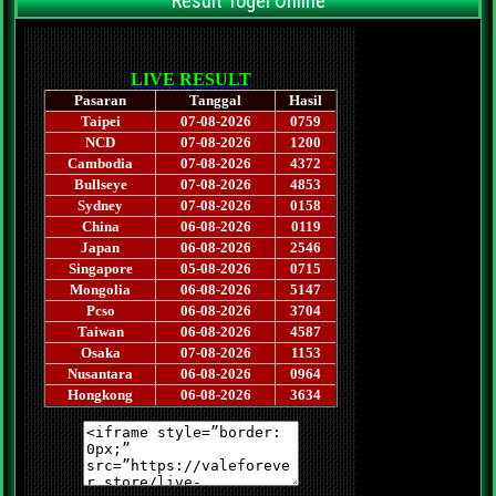
Result Togel Online