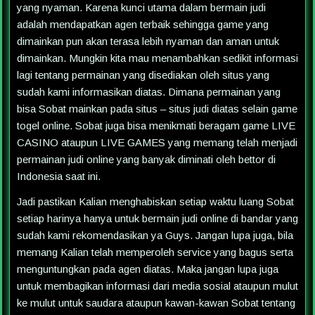
yang nyaman. Karena kunci utama dalam bermain judi
adalah mendapatkan agen terbaik sehingga game yang
dimainkan pun akan terasa lebih nyaman dan aman untuk
dimainkan. Mungkin kita mau menambahkan sedikit informasi
lagi tentang permainan yang disediakan oleh situs yang
sudah kami informasikan diatas. Dimana permainan yang
bisa Sobat mainkan pada situs – situs judi diatas selain game
togel online. Sobat juga bisa menikmati beragam game LIVE
CASINO ataupun LIVE GAMES yang memang telah menjadi
permainan judi online yang banyak diminati oleh bettor di
Indonesia saat ini.
Jadi pastikan Kalian menghabiskan setiap waktu luang Sobat
setiap harinya hanya untuk bermain judi online di bandar yang
sudah kami rekomendasikan ya Guys. Jangan lupa juga, bila
memang Kalian telah memperoleh service yang bagus serta
menguntungkan pada agen diatas. Maka jangan lupa juga
untuk membagikan informasi dari media sosial ataupun mulut
ke mulut untuk saudara ataupun kawan-kawan Sobat tentang