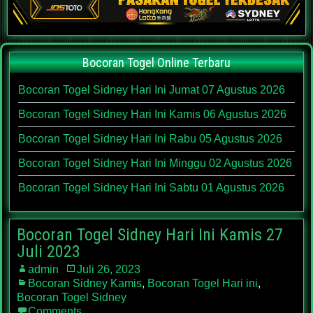
Bocoran Togel Online Terbaru
Bocoran Togel Sidney Hari Ini Jumat 07 Agustus 2026
Bocoran Togel Sidney Hari Ini Kamis 06 Agustus 2026
Bocoran Togel Sidney Hari Ini Rabu 05 Agustus 2026
Bocoran Togel Sidney Hari Ini Minggu 02 Agustus 2026
Bocoran Togel Sidney Hari Ini Sabtu 01 Agustus 2026
Bocoran Togel Sidney Hari Ini Kamis 27
Juli 2023
admin
Juli 26, 2023
Bocoran Sidney Kamis
,
Bocoran Togel Hari ini
,
Bocoran Togel Sidney
Comments