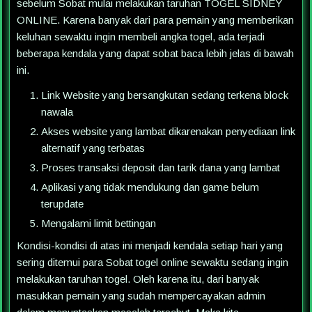
sebelum Sobat mulai melakukan taruhan TOGEL SIDNEY
ONLINE. Karena banyak dari para pemain yang memberikan
keluhan sewaktu ingin membeli angka togel, ada terjadi
beberapa kendala yang dapat sobat baca lebih jelas di bawah
ini.
Link Website yang bersangkutan sedang terkena block
nawala
Akses website yang lambat dikarenakan penyediaan link
alternatif yang terbatas
Proses transaksi deposit dan tarik dana yang lambat
Aplikasi yang tidak mendukung dan game belum
terupdate
Mengalami limit bettingan
Kondisi-kondisi di atas ini menjadi kendala setiap hari yang
sering ditemui para Sobat togel online sewaktu sedang ingin
melakukan taruhan togel. Oleh karena itu, dari banyak
masukkan pemain yang sudah mempercayakan admin