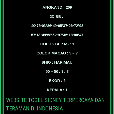
ANGKA 3D : 209
2D BB :
40*76*03*86*49*65*37*26*72*98
57*13*49*68*52*97*36*18*80*47
COLOK BEBAS : 1
COLOK MACAU : 9 – 7
SHIO : HARIMAU
50 – 50 : 7 / 8
EKOR : 6
KEPALA : 1
WEBSITE TOGEL SIDNEY TERPERCAYA DAN
TERAMAN DI INDONESIA