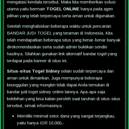
mengatasi kendala tersebut. Maka kita memberikan solusi
utama yaitu bermain
TOGEL ONLINE
hanya pada agen
pilihan yang telah terpercaya serta aman untuk digunakan.
Setelah menghabiskan beberapa waktu untuk pencarian
BANDAR JUDI TOGEL yang teraman di Indonesia. Kita
telah mendapatkan beberapa situs yang benar-benar banyak
direkomendasikan serta sudah admin buktikan sendiri
hasilnya. Silahkan gunakan link alternatif bandar togel yang
terdapat pada banner di situs ini.
Situs-situs Togel Sidney
selain sudah terpercaya dan
aman untuk dimainkan. Juga mempunyai beberapa
keunggulan yang mungkin tidak dapat Anda temukan di
bandar judi togel sidney online lainnya. Apa-apa saja
kelebihan yang bisa kalian peroleh saat taruhan di situs-situs
tersebut, simak informasinya :
Memiliki minimal setor dana yang sangat terjangkau,
yaitu hanya IDR 10.000,-