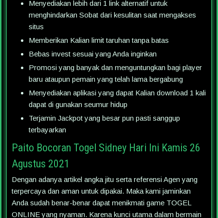
Menyediakan lebih dari 1 link alternatif untuk
menghindarkan Sobat dari kesulitan saat mengakses
situs
Memberikan Kalian limit taruhan tanpa batas
Bebas invest sesuai yang Anda inginkan
Promosi yang banyak dan menguntungkan bagi player
baru ataupun pemain yang telah lama bergabung
Menyediakan aplikasi yang dapat Kalian download 1 kali
dapat di gunakan seumur hidup
Terjamin Jackpot yang besar pun pasti sanggup
terbayarkan
Paito Bocoran Togel Sidney Hari Ini Kamis 26
Agustus 2021
Dengan adanya artikel angka jitu serta referensi Agen yang
terpercaya dan aman untuk dipakai. Maka kami jaminkan
Anda sudah benar-benar dapat menikmati game TOGEL
ONLINE yang nyaman. Karena kunci utama dalam bermain