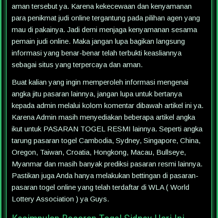
aman tersebut ya. Karena kekecewaan dan kenyamanan
para penikmat judi online tergantung pada pilihan agen yang
mau di pakainya. Jadi demi menjaga kenyamanan sesama
pemain judi online. Maka jangan lupa bagikan langsung
informasi yang benar-benar telah terbukti keasliannya
sebagai situs yang terpercaya dan aman.
Buat kalian yang ingin memperoleh informasi mengenai
angka jitu pasaran lainnya, jangan lupa untuk bertanya
kepada admin melalui kolom komentar dibawah artikel ini ya.
Karena Admin masih menyediakan beberapa artikel angka
ikut untuk PASARAN TOGEL RESMI lainnya. Seperti angka
tarung pasaran togel Cambodia, Sydney, Singapore, China,
Oregon, Taiwan, Croatia, Hongkong, Macau, Bullseye,
Myanmar dan masih banyak prediksi pasaran resmi lainnya.
Pastikan juga Anda hanya melakukan bettingan di pasaran-
pasaran togel online yang telah terdaftar di WLA ( World
Lottery Association ) ya Guys.