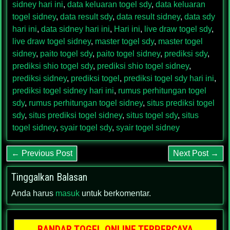
sidney hari ini
,
data keluaran togel sdy
,
data keluaran
togel sidney
,
data result sdy
,
data result sidney
,
data sdy
hari ini
,
data sidney hari ini
,
Hari ini
,
live draw togel sdy
,
live draw togel sidney
,
master togel sdy
,
master togel
sidney
,
paito togel sdy
,
paito togel sidney
,
prediksi sdy
,
prediksi shio togel sdy
,
prediksi shio togel sidney
,
prediksi sidney
,
prediksi togel
,
prediksi togel sdy hari ini
,
prediksi togel sidney hari ini
,
rumus perhitungan togel
sdy
,
rumus perhitungan togel sidney
,
situs prediksi togel
sdy
,
situs prediksi togel sidney
,
situs togel sdy
,
situs
togel sidney
,
syair togel sdy
,
syair togel sidney
← Previous Post
Next Post →
Tinggalkan Balasan
Anda harus
masuk
untuk berkomentar.
BANDAR TOGEL ONLINE TERPERCAYA