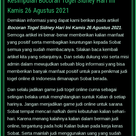
Kesimpulan Bocoran Togel Sidney Hari Ini
Kamis 26 Agustus 2021
Demikian informasi yang dapat kami berikan pada artikel
Bocoran Togel Sidney Hari Ini Kamis 26 Agustus 2021
.
Semoga artikel ini benar-benar memberikan kalian manfaat
yang positif serta membagikan keuntungan kepada Sobat
semua yang sudah membacanya. Silakan baca kembali
artikel kita yang selanjutnya. Dan selalu dukung visi serta misi
admin dalam mewujudkan sebuah blog informasi yang bisa
memberikan banyak manfaat positif untuk para penikmat judi
togel online di Indonesia dimanapun Sobat berada.
Dan selalu jadikan game judi togel online cuma sebagai
selingan belaka untuk menghilangkan suntuk Kalian di setiap
harinya. Jangan menjadikan game judi online untuk sarana
Sobat tempat mencari nafkah demi kebutuhan kalian sehari-
hari. Karena menang kalahnya kalian dalam bermain judi
online, tergantung pada hoki Kalian bukan pada kerja keras
Sobat. Serta mainlah judi menggunakan uang yang sudah