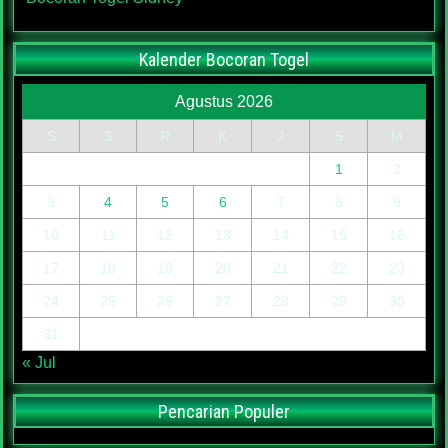
Kalender Bocoran Togel
Agustus 2026
S
S
R
K
J
S
M
1
2
3
4
5
6
7
8
9
10
11
12
13
14
15
16
17
18
19
20
21
22
23
24
25
26
27
28
29
30
31
« Jul
Pencarian Populer