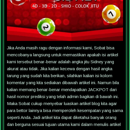
Jika Anda masih ragu dengan informasi kami, Sobat bisa
mencobanya langsung untuk memastikan apakah isi artikel
kami tersebut benar-benar adalah angka jitu Sidney yang
akurat atau tidak. Jika kalian kecewa dengan hasil angka
tarung yang sudah kita berikan, silahkan kalian isi kolom
komentar yang kita sediakan dibawah artikel ini. Namun bila
kalian memang benar-benar mendapatkan JACKPOT dari
hasil nomor prediksi yang telah admin bagikan di bawah ini.
Maka Sobat cukup menyebar luaskan artikel blog kita agar
para bettor lainnya bisa memperoleh kesempatan yang sama
seperti Anda. Jadi artikel kita dapat diketahui banyak orang
dan berguna sesuai tujuan utama kami dalam menulis artikel