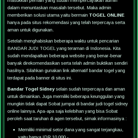
masukkan pemain yang sudah mempercayakan admin
dalam menuntaskan masalah tersebut. Maka admin
memberikan solusi utama yaitu bermain
TOGEL ONLINE
hanya pada situs rekomendasi yang telah terpercaya serta
aman untuk digunakan.
Setelah menghabiskan beberapa waktu untuk pencarian
BANDAR JUDI TOGEL yang teraman di Indonesia. Kita
sudah mendapatkan beberapa website yang benar-benar
banyak direkomendasikan serta telah admin buktikan sendiri
hasilnya. Silahkan gunakan link alternatif bandar togel yang
terdapat pada banner di situs ini.
Bandar Togel Sidney
selain sudah terpercaya dan aman
untuk dimainkan. Juga memiliki beberapa keunggulan yang
mungkin tidak dapat Sobat jumpai di bandar judi togel sidney
online lainnya. Apa-apa saja kelebihan yang bisa Sobat
peroleh saat taruhan di agen tersebut, simak informasinya :
Memiliki minimal setor dana yang sangat terjangkau,
yaitu hanya IDR 10.000,-