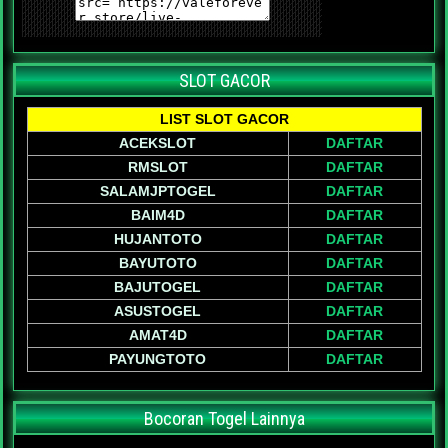
SLOT GACOR
LIST SLOT GACOR
ACEKSLOT
DAFTAR
RMSLOT
DAFTAR
SALAMJPTOGEL
DAFTAR
BAIM4D
DAFTAR
HUJANTOTO
DAFTAR
BAYUTOTO
DAFTAR
BAJUTOGEL
DAFTAR
ASUSTOGEL
DAFTAR
AMAT4D
DAFTAR
PAYUNGTOTO
DAFTAR
Bocoran Togel Lainnya