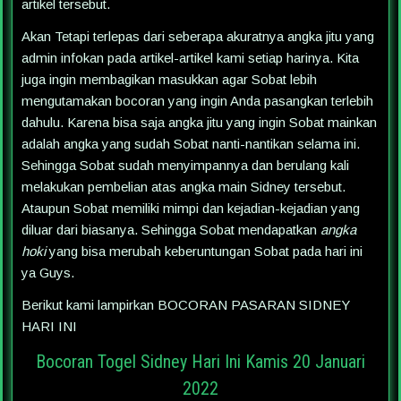
artikel tersebut.
Akan Tetapi terlepas dari seberapa akuratnya angka jitu yang
admin infokan pada artikel-artikel kami setiap harinya. Kita
juga ingin membagikan masukkan agar Sobat lebih
mengutamakan bocoran yang ingin Anda pasangkan terlebih
dahulu. Karena bisa saja angka jitu yang ingin Sobat mainkan
adalah angka yang sudah Sobat nanti-nantikan selama ini.
Sehingga Sobat sudah menyimpannya dan berulang kali
melakukan pembelian atas angka main Sidney tersebut.
Ataupun Sobat memiliki mimpi dan kejadian-kejadian yang
diluar dari biasanya. Sehingga Sobat mendapatkan
angka
hoki
yang bisa merubah keberuntungan Sobat pada hari ini
ya Guys.
Berikut kami lampirkan BOCORAN PASARAN SIDNEY
HARI INI
Bocoran Togel Sidney Hari Ini Kamis 20 Januari
2022