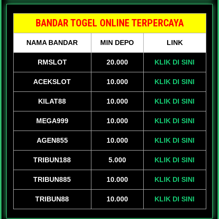
BANDAR TOGEL ONLINE TERPERCAYA
NAMA BANDAR
MIN DEPO
LINK
RMSLOT
20.000
KLIK DI SINI
ACEKSLOT
10.000
KLIK DI SINI
KILAT88
10.000
KLIK DI SINI
MEGA999
10.000
KLIK DI SINI
AGEN855
10.000
KLIK DI SINI
TRIBUN188
5.000
KLIK DI SINI
TRIBUN885
10.000
KLIK DI SINI
TRIBUN88
10.000
KLIK DI SINI