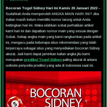
Bocoran Togel Sidney Hari Ini Kamis 20 Januari 2022
–
Sudahkah Anda memperoleh ANGKA MAIN HARI INI? Jika
Kalian masih belum memiliki nomor tarung untuk Anda
bettingkan hari ini. Maka silahkan sobat perhatikan artikel
kami hari ini dan dapatkan nomor main yang sesuai dengan
Sobat. Setiap angka main yang kami rangkumkan pada artikel
ini, mengacu pada beberapa situs rekomendasi yang telah
terpercaya sebagai situs yang menyediakan bocoran Sidney
akurat. Jadi kami dapat jaminkan kalian angka jitu kami
merupakan
prediksi Togel Sidney
paling akurat di antara
website penyedia prediksi yang ada di Indonesia saat ini.