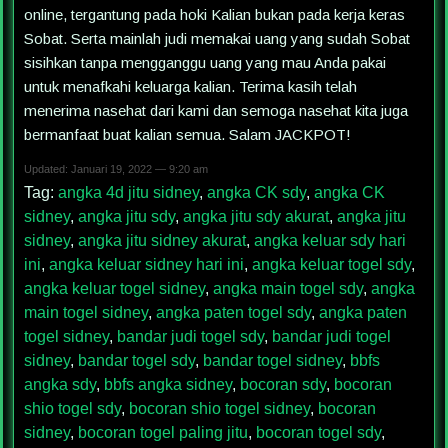
online, tergantung pada hoki Kalian bukan pada kerja keras
Sobat. Serta mainlah judi memakai uang yang sudah Sobat
sisihkan tanpa mengganggu uang yang mau Anda pakai
untuk menafkahi keluarga kalian. Terima kasih telah
menerima nasehat dari kami dan semoga nasehat kita juga
bermanfaat buat kalian semua. Salam JACKPOT!
Updated: Januari 19, 2022 — 9:20 am
Tag:
angka 4d jitu sidney
,
angka CK sdy
,
angka CK
sidney
,
angka jitu sdy
,
angka jitu sdy akurat
,
angka jitu
sidney
,
angka jitu sidney akurat
,
angka keluar sdy hari
ini
,
angka keluar sidney hari ini
,
angka keluar togel sdy
,
angka keluar togel sidney
,
angka main togel sdy
,
angka
main togel sidney
,
angka paten togel sdy
,
angka paten
togel sidney
,
bandar judi togel sdy
,
bandar judi togel
sidney
,
bandar togel sdy
,
bandar togel sidney
,
bbfs
angka sdy
,
bbfs angka sidney
,
bocoran sdy
,
bocoran
shio togel sdy
,
bocoran shio togel sidney
,
bocoran
sidney
,
bocoran togel paling jitu
,
bocoran togel sdy
,