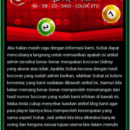
Jika Kalian masih ragu dengan informasi kami, Sobat dapat
mencobanya langsung untuk memastikan apakah isi artikel
admin tersebut benar-benar merupakan bocoran Sidney
yang akurat atau tidak. Apabila Sobat kecewa dengan hasil
bocoran yang sudah admin berikan, silahkan Sobat isi kolom
komentar yang kami sediakan dibawah artikel ini. Namun bila
kalian memang benar-benar memperoleh Kemenangan dari
hasil nomor bocoran yang sudah kami infokan di bawah ini.
Maka Anda cukup menyebar luaskan artikel blog kami agar
para player lainnya bisa memperoleh kesempatan yang
sama seperti Sobat. Jadi artikel kita bisa diketahui banyak
orang dan berguna sesuai tujuan utama kita dalam menulis