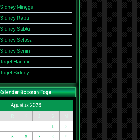
 Sidney Minggu
 Sidney Rabu
Sidney Sabtu
Sidney Selasa
Sidney Senin
Togel Hari ini
Togel Sidney
Kalender Bocoran Togel
Agustus 2026
S
R
K
J
S
M
1
2
4
5
6
7
8
9