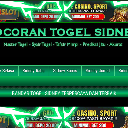
t | prediksi situs agen bandar togel sidney terpercaya | nomor main sidney | dat
y Selasa
Sidney Rabu
Sidney Kamis
Sidney Jumat
Sidn
BANDAR TOGEL SIDNEY TERPERCAYA DAN TERBAIK