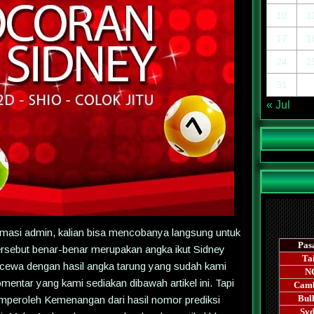
10
1
17
1
24
2
31
« Jul
rmasi admin, kalian bisa mencobanya langsung untuk
 tersebut benar-benar merupakan angka ikut Sidney
kecewa dengan hasil angka tarung yang sudah kami
omentar yang kami sediakan dibawah artikel ini. Tapi
peroleh Kemenangan dari hasil nomor prediksi