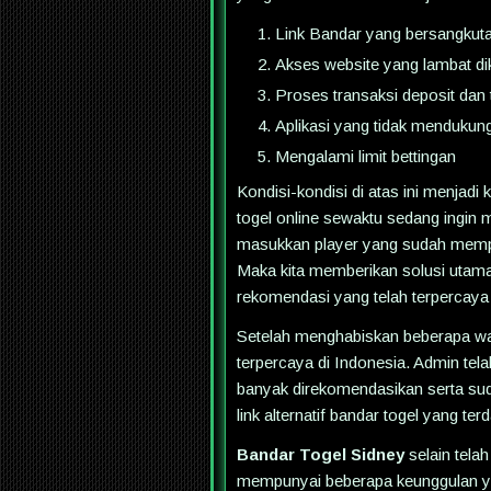
Link Bandar yang bersangkuta
Akses website yang lambat dik
Proses transaksi deposit dan 
Aplikasi yang tidak mendukun
Mengalami limit bettingan
Kondisi-kondisi di atas ini menjadi 
togel online sewaktu sedang ingin m
masukkan player yang sudah mempe
Maka kita memberikan solusi utama
rekomendasi yang telah terpercaya
Setelah menghabiskan beberapa w
terpercaya di Indonesia. Admin te
banyak direkomendasikan serta suda
link alternatif bandar togel yang ter
Bandar Togel Sidney
selain tela
mempunyai beberapa keunggulan yan