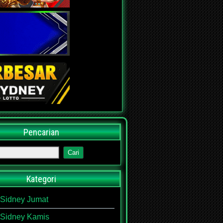
Pencarian
Kategori
Sidney Jumat
 Sidney Kamis