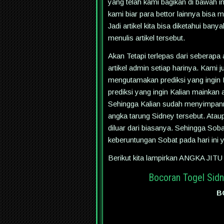
yang telah kami bagikan di bawah i
kami biar para bettor lainnya bis
Jadi artikel kita bisa diketahui ba
menulis artikel tersebut.
Akan Tetapi terlepas dari seberapa 
artikel admin setiap harinya. Kami 
mengutamakan prediksi yang ingin K
prediksi yang ingin Kalian mainkan
Sehingga Kalian sudah menyimpann
angka tarung Sidney tersebut. Atau
diluar dari biasanya. Sehingga So
keberuntungan Sobat pada hari ini 
Berikut kita lampirkan ANGKA J
Bocoran Togel Sidn
B