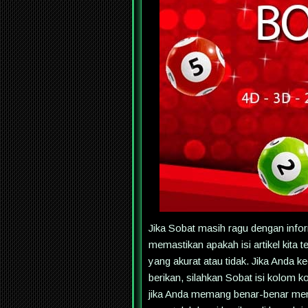
Jika Sobat masih ragu dengan info
memastikan apakah isi artikel kita
yang akurat atau tidak. Jika Anda 
berikan, silahkan Sobat isi kolom k
jika Anda memang benar-benar mem