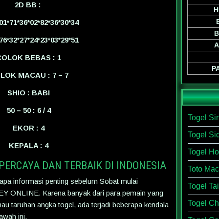
2D BB :
H
01*71*36*02*82*36*30*34
B
76*32*27*24*23*03*29*51
A
COLOK BEBAS : 1
P
LOK MACAU : 7 – 7
SHIO : BABI
50 – 50 : 6 / 4
Togel Si
EKOR : 4
Togel Si
KEPALA : 4
Togel H
PERCAYA DAN TERBAIK DI INDONESIA
Toto Ma
apa informasi penting sebelum Sobat mulai
Togel Ta
Y ONLINE. Karena banyak dari para pemain yang
Togel Ch
 taruhan angka togel, ada terjadi beberapa kendala
awah ini.