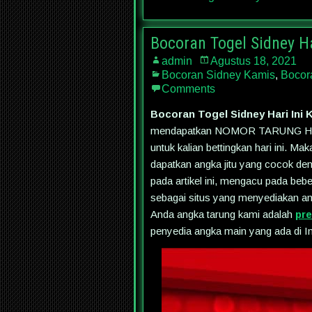
Bocoran Togel Sidney H
admin
Agustus 18, 2021
Bocoran Sidney Kamis
,
Bocora
Comments
Bocoran Togel Sidney Hari Ini 
mendapatkan NOMOR TARUNG HARI I
untuk kalian bettingkan hari ini. Mak
dapatkan angka jitu yang cocok d
pada artikel ini, mengacu pada beb
sebagai situs yang menyediakan ang
Anda angka tarung kami adalah
pre
penyedia angka main yang ada di In