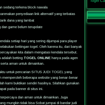
Togel C
n sedang terkena block nawala
arenakan penyediaan link alternatif yang terbatas
tarik dana yang lambat
g dan game belum terupdate
kendala setiap hari yang sering dijumpai para player
elakukan bettingan togel. Oleh karena itu, dari banyak
rcayakan kita dalam mengatasi kendala tersebut.
 adalah betting
TOGEL ONLINE
hanya pada agen
 serta aman untuk dimainkan.
aktu untuk pencarian SITUS JUDI TOGEL yang
lah memperoleh beberapa website yang benar-benar
h kami buktikan sendiri hasilnya. Silahkan gunakan
dapat pada banner di situs ini.
h terpercaya dan aman untuk dimainkan. Juga
g mungkin tidak bisa Sobat jumpai di bandar judi