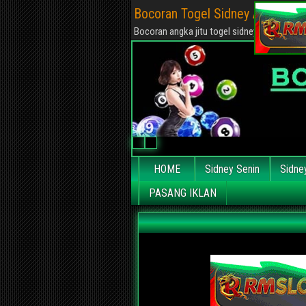
Bocoran Togel Sidney AKURAT
Bocoran angka jitu togel sidney paling akura
HOME
Sidney Senin
Sidne
PASANG IKLAN