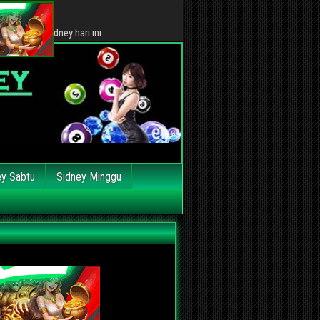
a keluaran sidney hari ini
ey Sabtu
Sidney Minggu