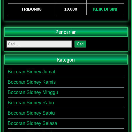
TRIBUN88
10.000
KLIK DI SINI
Pencarian
Kategori
Bocoran Sidney Jumat
Bocoran Sidney Kamis
Bocoran Sidney Minggu
Bocoran Sidney Rabu
Bocoran Sidney Sabtu
Bocoran Sidney Selasa