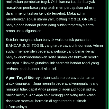
melakukan pembelian togel. Oleh karena itu, dari banyak
masukkan pembaca yang telah mempercayakan admin
dalam menuntaskan kendala tersebut. Maka admin
memberikan solusi utama yaitu betting
TOGEL ONLINE
hanya pada bandar pilihan yang sudah terpercaya serta
aman untuk digunakan.
Setelah menghabiskan banyak waktu untuk pencarian
BANDAR JUDI TOGEL yang terpercaya di Indonesia. Admin
sudah memperoleh beberapa website yang benar-benar
banyak direkomendasikan serta sudah kita buktikan sendiri
hasilnya. Silahkan gunakan link alternatif bandar togel yang
terdapat pada banner di situs ini.
Agen Togel Sidney
selain sudah terpercaya dan aman
untuk digunakan. Juga memiliki beberapa keunggulan yang
mungkin tidak dapat Anda jumpai di agen judi togel sidney
online lainnya. Apa-apa saja keunggulan yang bisa kalian
dapatkan sewaktu bermain di agen tersebut, simak
informasinya :