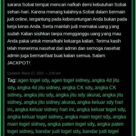
sarana Sobat tempat mencari nafkah demi kebutuhan Sobat
sehari-hari. Karena menang kalahnya Sobat dalam bermain
judi online, tergantung pada keberuntungan Anda bukan pada
kerja keras Anda. Serta mainlah judi memakai uang yang
sudah Kalian sisihkan tanpa mengganggu uang yang mau
Anda pakai untuk menafkahi keluarga kalian. Terima kasih
telah menerima nasehat dari admin dan semoga nasehat
admin juga bermanfaat buat kalian semua. Salam
JACKPOT!
Updated: Maret 17, 2021 — 2:40 pm
Tag:
agen togel sdy
,
agen togel sidney
,
angka 4d jitu
sdy
,
angka 4d jitu sidney
,
angka CK sdy
,
angka CK
sidney
,
angka jitu sdy
,
angka jitu sdy akurat
,
angka jitu
sidney
,
angka jitu sidney akurat
,
angka keluar sdy hari
ini
,
angka keluar sidney hari ini
,
angka keluar togel sdy
,
angka keluar togel sidney
,
angka main togel sdy
,
angka
main togel sidney
,
angka paten togel sdy
,
angka paten
togel sidney
,
bandar judi togel sdy
,
bandar judi togel