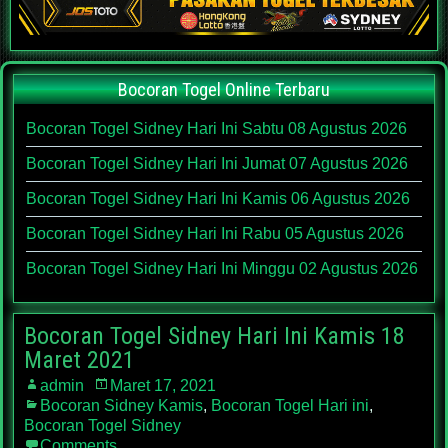
Bocoran Togel Online Terbaru
Bocoran Togel Sidney Hari Ini Sabtu 08 Agustus 2026
Bocoran Togel Sidney Hari Ini Jumat 07 Agustus 2026
Bocoran Togel Sidney Hari Ini Kamis 06 Agustus 2026
Bocoran Togel Sidney Hari Ini Rabu 05 Agustus 2026
Bocoran Togel Sidney Hari Ini Minggu 02 Agustus 2026
Bocoran Togel Sidney Hari Ini Kamis 18
Maret 2021
admin
Maret 17, 2021
Bocoran Sidney Kamis
,
Bocoran Togel Hari ini
,
Bocoran Togel Sidney
Comments