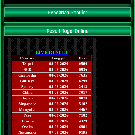
Pencarian Populer
Result Togel Online