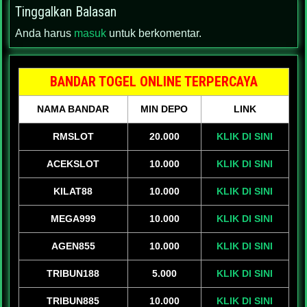
Tinggalkan Balasan
Anda harus
masuk
untuk berkomentar.
BANDAR TOGEL ONLINE TERPERCAYA
NAMA BANDAR
MIN DEPO
LINK
RMSLOT
20.000
KLIK DI SINI
ACEKSLOT
10.000
KLIK DI SINI
KILAT88
10.000
KLIK DI SINI
MEGA999
10.000
KLIK DI SINI
AGEN855
10.000
KLIK DI SINI
TRIBUN188
5.000
KLIK DI SINI
TRIBUN885
10.000
KLIK DI SINI