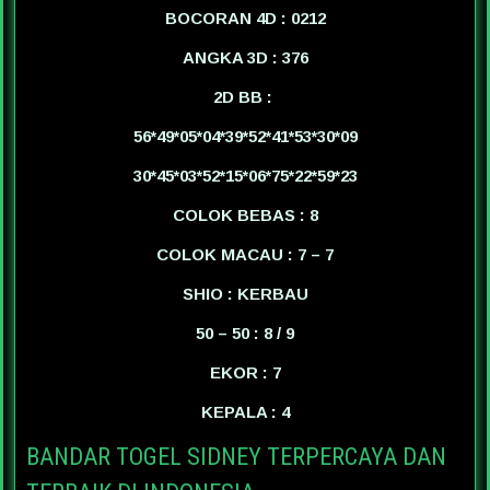
BOCORAN 4D : 0212
ANGKA 3D : 376
2D BB :
56*49*05*04*39*52*41*53*30*09
30*45*03*52*15*06*75*22*59*23
COLOK BEBAS : 8
COLOK MACAU : 7 – 7
SHIO : KERBAU
50 – 50 : 8 / 9
EKOR : 7
KEPALA : 4
BANDAR TOGEL SIDNEY TERPERCAYA DAN