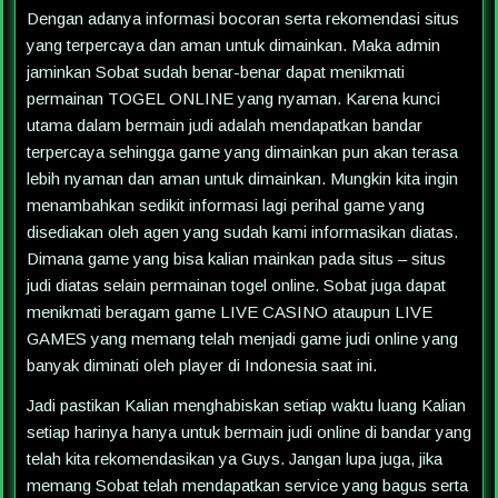
Dengan adanya informasi bocoran serta rekomendasi situs
yang terpercaya dan aman untuk dimainkan. Maka admin
jaminkan Sobat sudah benar-benar dapat menikmati
permainan TOGEL ONLINE yang nyaman. Karena kunci
utama dalam bermain judi adalah mendapatkan bandar
terpercaya sehingga game yang dimainkan pun akan terasa
lebih nyaman dan aman untuk dimainkan. Mungkin kita ingin
menambahkan sedikit informasi lagi perihal game yang
disediakan oleh agen yang sudah kami informasikan diatas.
Dimana game yang bisa kalian mainkan pada situs – situs
judi diatas selain permainan togel online. Sobat juga dapat
menikmati beragam game LIVE CASINO ataupun LIVE
GAMES yang memang telah menjadi game judi online yang
banyak diminati oleh player di Indonesia saat ini.
Jadi pastikan Kalian menghabiskan setiap waktu luang Kalian
setiap harinya hanya untuk bermain judi online di bandar yang
telah kita rekomendasikan ya Guys. Jangan lupa juga, jika
memang Sobat telah mendapatkan service yang bagus serta