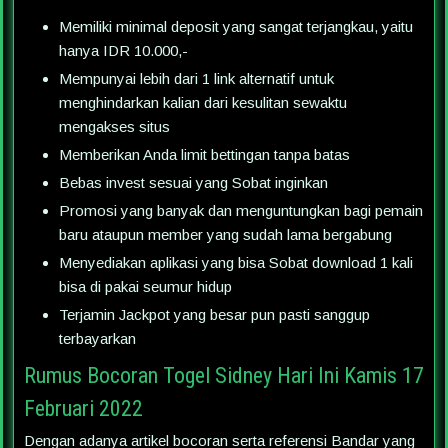
Memiliki minimal deposit yang sangat terjangkau, yaitu
hanya IDR 10.000,-
Mempunyai lebih dari 1 link alternatif untuk
menghindarkan kalian dari kesulitan sewaktu
mengakses situs
Memberikan Anda limit bettingan tanpa batas
Bebas invest sesuai yang Sobat inginkan
Promosi yang banyak dan menguntungkan bagi pemain
baru ataupun member yang sudah lama bergabung
Menyediakan aplikasi yang bisa Sobat download 1 kali
bisa di pakai seumur hidup
Terjamin Jackpot yang besar pun pasti sanggup
terbayarkan
Rumus Bocoran Togel Sidney Hari Ini Kamis 17
Februari 2022
Dengan adanya artikel bocoran serta referensi Bandar yang