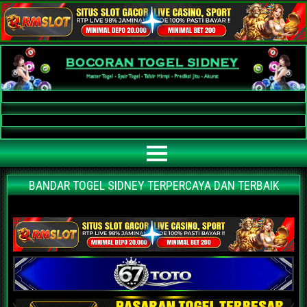
Bocoran Togel Sidney AKURAT
Bocoran angka jitu togel sidney paling akurat | prediksi situs agen bandar
togel sidney terpercaya | nomor main sidney | data keluaran sidney hari ini
BANDAR TOGEL SIDNEY TERPERCAYA DAN TERBAIK