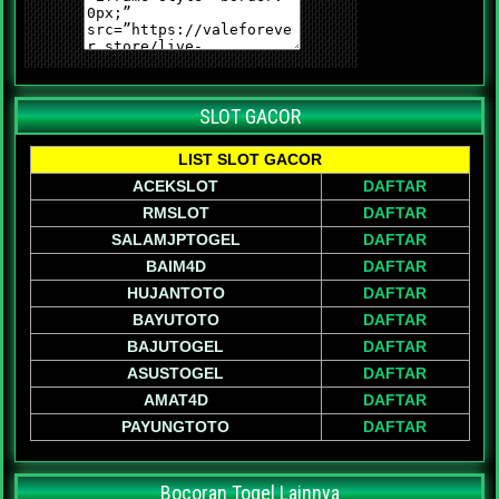
SLOT GACOR
LIST SLOT GACOR
ACEKSLOT
DAFTAR
RMSLOT
DAFTAR
SALAMJPTOGEL
DAFTAR
BAIM4D
DAFTAR
HUJANTOTO
DAFTAR
BAYUTOTO
DAFTAR
BAJUTOGEL
DAFTAR
ASUSTOGEL
DAFTAR
AMAT4D
DAFTAR
PAYUNGTOTO
DAFTAR
Bocoran Togel Lainnya