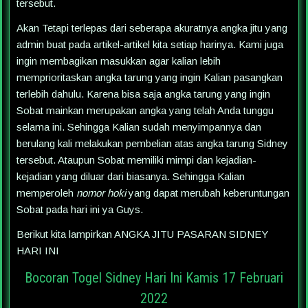
tersebut.
Akan Tetapi terlepas dari seberapa akuratnya angka jitu yang
admin buat pada artikel-artikel kita setiap harinya. Kami juga
ingin membagikan masukkan agar kalian lebih
memprioritaskan angka tarung yang ingin Kalian pasangkan
terlebih dahulu. Karena bisa saja angka tarung yang ingin
Sobat mainkan merupakan angka yang telah Anda tunggu
selama ini. Sehingga Kalian sudah menyimpannya dan
berulang kali melakukan pembelian atas angka tarung Sidney
tersebut. Ataupun Sobat memiliki mimpi dan kejadian-
kejadian yang diluar dari biasanya. Sehingga Kalian
memperoleh
nomor hoki
yang dapat merubah keberuntungan
Sobat pada hari ini ya Guys.
Berikut kita lampirkan ANGKA JITU PASARAN SIDNEY
HARI INI
Bocoran Togel Sidney Hari Ini Kamis 17 Februari
2022