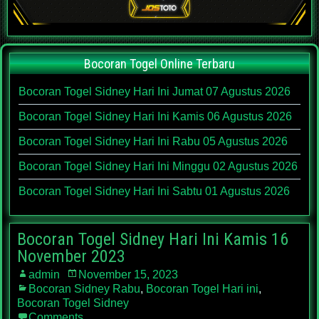
Bocoran Togel Online Terbaru
Bocoran Togel Sidney Hari Ini Jumat 07 Agustus 2026
Bocoran Togel Sidney Hari Ini Kamis 06 Agustus 2026
Bocoran Togel Sidney Hari Ini Rabu 05 Agustus 2026
Bocoran Togel Sidney Hari Ini Minggu 02 Agustus 2026
Bocoran Togel Sidney Hari Ini Sabtu 01 Agustus 2026
Bocoran Togel Sidney Hari Ini Kamis 16
November 2023
admin
November 15, 2023
Bocoran Sidney Rabu
,
Bocoran Togel Hari ini
,
Bocoran Togel Sidney
Comments