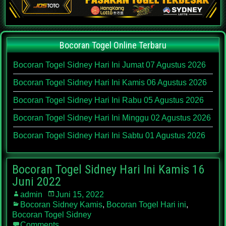
Bocoran Togel Online Terbaru
Bocoran Togel Sidney Hari Ini Jumat 07 Agustus 2026
Bocoran Togel Sidney Hari Ini Kamis 06 Agustus 2026
Bocoran Togel Sidney Hari Ini Rabu 05 Agustus 2026
Bocoran Togel Sidney Hari Ini Minggu 02 Agustus 2026
Bocoran Togel Sidney Hari Ini Sabtu 01 Agustus 2026
Bocoran Togel Sidney Hari Ini Kamis 16
Juni 2022
admin
Juni 15, 2022
Bocoran Sidney Kamis
,
Bocoran Togel Hari ini
,
Bocoran Togel Sidney
Comments