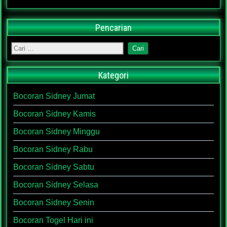
Pencarian
Kategori
Bocoran Sidney Jumat
Bocoran Sidney Kamis
Bocoran Sidney Minggu
Bocoran Sidney Rabu
Bocoran Sidney Sabtu
Bocoran Sidney Selasa
Bocoran Sidney Senin
Bocoran Togel Hari ini