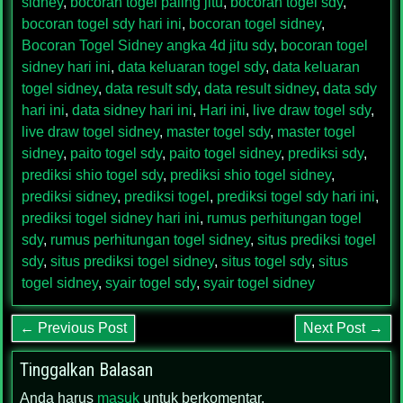
sidney
,
bocoran togel paling jitu
,
bocoran togel sdy
,
bocoran togel sdy hari ini
,
bocoran togel sidney
,
Bocoran Togel Sidney angka 4d jitu sdy
,
bocoran togel
sidney hari ini
,
data keluaran togel sdy
,
data keluaran
togel sidney
,
data result sdy
,
data result sidney
,
data sdy
hari ini
,
data sidney hari ini
,
Hari ini
,
live draw togel sdy
,
live draw togel sidney
,
master togel sdy
,
master togel
sidney
,
paito togel sdy
,
paito togel sidney
,
prediksi sdy
,
prediksi shio togel sdy
,
prediksi shio togel sidney
,
prediksi sidney
,
prediksi togel
,
prediksi togel sdy hari ini
,
prediksi togel sidney hari ini
,
rumus perhitungan togel
sdy
,
rumus perhitungan togel sidney
,
situs prediksi togel
sdy
,
situs prediksi togel sidney
,
situs togel sdy
,
situs
togel sidney
,
syair togel sdy
,
syair togel sidney
← Previous Post
Next Post →
Tinggalkan Balasan
Anda harus
masuk
untuk berkomentar.