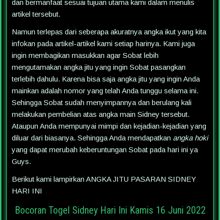
dan bermanfaat sesuai tujuan utama kami dalam menulis
artikel tersebut.
Namun terlepas dari seberapa akuratnya angka ikut yang kita
infokan pada artikel-artikel kami setiap harinya. Kami juga
ingin membagikan masukkan agar Sobat lebih
mengutamakan angka jitu yang ingin Sobat pasangkan
terlebih dahulu. Karena bisa saja angka jitu yang ingin Anda
mainkan adalah nomor yang telah Anda tunggu selama ini.
Sehingga Sobat sudah menyimpannya dan berulang kali
melakukan pembelian atas angka main Sidney tersebut.
Ataupun Anda mempunyai mimpi dan kejadian-kejadian yang
diluar dari biasanya. Sehingga Anda mendapatkan
angka hoki
yang dapat merubah keberuntungan Sobat pada hari ini ya
Guys.
Berikut kami lampirkan ANGKA JITU PASARAN SIDNEY
HARI INI
Bocoran Togel Sidney Hari Ini Kamis 16 Juni 2022