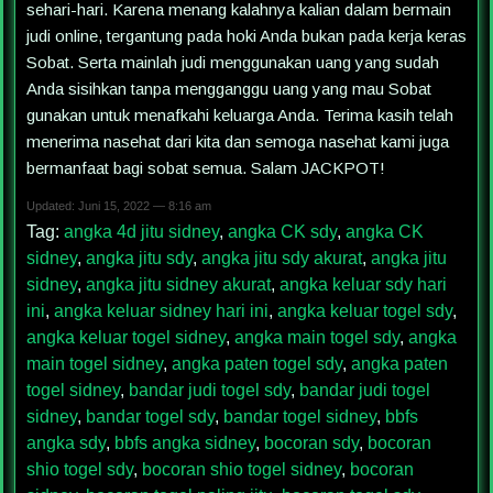
sehari-hari. Karena menang kalahnya kalian dalam bermain
judi online, tergantung pada hoki Anda bukan pada kerja keras
Sobat. Serta mainlah judi menggunakan uang yang sudah
Anda sisihkan tanpa mengganggu uang yang mau Sobat
gunakan untuk menafkahi keluarga Anda. Terima kasih telah
menerima nasehat dari kita dan semoga nasehat kami juga
bermanfaat bagi sobat semua. Salam JACKPOT!
Updated: Juni 15, 2022 — 8:16 am
Tag:
angka 4d jitu sidney
,
angka CK sdy
,
angka CK
sidney
,
angka jitu sdy
,
angka jitu sdy akurat
,
angka jitu
sidney
,
angka jitu sidney akurat
,
angka keluar sdy hari
ini
,
angka keluar sidney hari ini
,
angka keluar togel sdy
,
angka keluar togel sidney
,
angka main togel sdy
,
angka
main togel sidney
,
angka paten togel sdy
,
angka paten
togel sidney
,
bandar judi togel sdy
,
bandar judi togel
sidney
,
bandar togel sdy
,
bandar togel sidney
,
bbfs
angka sdy
,
bbfs angka sidney
,
bocoran sdy
,
bocoran
shio togel sdy
,
bocoran shio togel sidney
,
bocoran