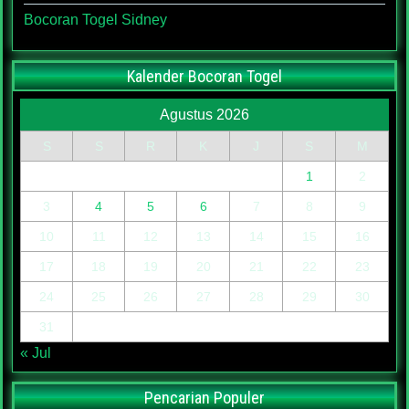
Bocoran Togel Sidney
Kalender Bocoran Togel
Agustus 2026
S
S
R
K
J
S
M
1
2
3
4
5
6
7
8
9
10
11
12
13
14
15
16
17
18
19
20
21
22
23
24
25
26
27
28
29
30
31
« Jul
Pencarian Populer