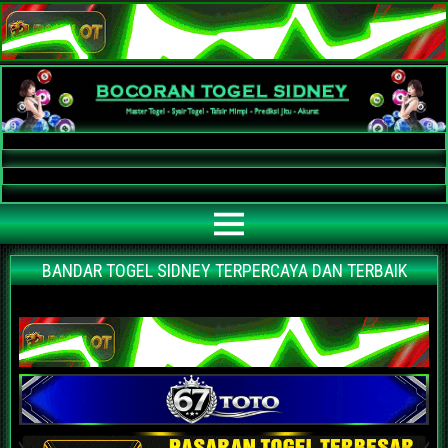
Bocoran Togel Sidney AKURAT
Bocoran angka jitu togel sidney paling akurat | prediksi situs agen bandar
togel sidney terpercaya | nomor main sidney | data keluaran sidney hari ini
BANDAR TOGEL SIDNEY TERPERCAYA DAN TERBAIK