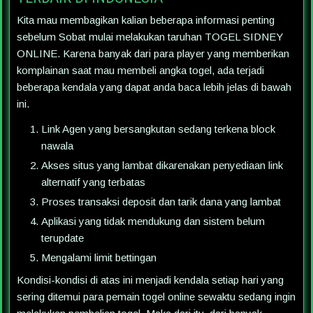
Kita mau membagikan kalian beberapa informasi penting
sebelum Sobat mulai melakukan taruhan TOGEL SIDNEY
ONLINE. Karena banyak dari para player yang memberikan
komplainan saat mau membeli angka togel, ada terjadi
beberapa kendala yang dapat anda baca lebih jelas di bawah
ini.
Link Agen yang bersangkutan sedang terkena block
nawala
Akses situs yang lambat dikarenakan penyediaan link
alternatif yang terbatas
Proses transaksi deposit dan tarik dana yang lambat
Aplikasi yang tidak mendukung dan sistem belum
terupdate
Mengalami limit bettingan
Kondisi-kondisi di atas ini menjadi kendala setiap hari yang
sering ditemui para pemain togel online sewaktu sedang ingin