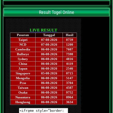
Result Togel Online