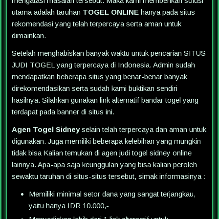
mengatasi masalah tersebut. Maka kami memberikan solusi
utama adalah taruhan
TOGEL ONLINE
hanya pada situs
rekomendasi yang telah terpercaya serta aman untuk
dimainkan.
Setelah menghabiskan banyak waktu untuk pencarian SITUS
JUDI TOGEL yang terpercaya di Indonesia. Admin sudah
mendapatkan beberapa situs yang benar-benar banyak
direkomendasikan serta sudah kami buktikan sendiri
hasilnya. Silahkan gunakan link alternatif bandar togel yang
terdapat pada banner di situs ini.
Agen Togel Sidney
selain telah terpercaya dan aman untuk
digunakan. Juga memiliki beberapa kelebihan yang mungkin
tidak bisa Kalian temukan di agen judi togel sidney online
lainnya. Apa-apa saja keunggulan yang bisa kalian peroleh
sewaktu taruhan di situs-situs tersebut, simak informasinya :
Memiliki minimal setor dana yang sangat terjangkau,
yaitu hanya IDR 10.000,-