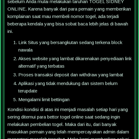
sebelum Anda mulai melakukan taruhan TOGEL SIDNEY
ONLINE. Karena banyak dari para pemain yang memberikan
komplainan saat mau membeli nomor togel, ada terjadi
beberapa kendala yang bisa sobat baca lebih jelas di bawah
ini.
Link Situs yang bersangkutan sedang terkena block
nawala
Akses website yang lambat dikarenakan penyediaan link
alternatif yang terbatas
Proses transaksi deposit dan withdraw yang lambat
Aplikasi yang tidak mendukung dan sistem belum
terupdate
Mengalami limit bettingan
Kondisi-kondisi di atas ini menjadi masalah setiap hari yang
sering ditemui para bettor togel online saat sedang ingin
melakukan pembelian togel. Maka dari itu, dari banyak
masukkan pemain yang telah mempercayakan admin dalam