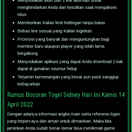
Menyediakan lebih dari 1 link alternatif untuk
menghindarkan Anda dari kesulitan saat mengakses
situs
Memberikan Kalian limit bettingan tanpa batas
Bebas line sesuai yang Kalian inginkan
Promosi yang banyak dan menguntungkan bagi
member baru ataupun player yang telah lama
bergabung
Menyediakan aplikasi yang dapat Anda download 1 kali
dapat di gunakan seumur hidup
Terjamin kemenangan yang besar pun pasti sanggup
terbayarkan
Rumus Bocoran Togel Sidney Hari Ini Kamis 14
April 2022
Dengan adanya informasi angka main serta referensi Agen
yang terpercaya dan aman untuk dimainkan. Maka kita
jaminkan Anda sudah benar-benar bisa menikmati game