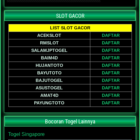
SLOT GACOR
LIST SLOT GACOR
ACEKSLOT
DAFTAR
RMSLOT
DAFTAR
SALAMJPTOGEL
DAFTAR
BAIM4D
DAFTAR
HUJANTOTO
DAFTAR
BAYUTOTO
DAFTAR
BAJUTOGEL
DAFTAR
ASUSTOGEL
DAFTAR
AMAT4D
DAFTAR
PAYUNGTOTO
DAFTAR
Bocoran Togel Lainnya
Togel Singapore