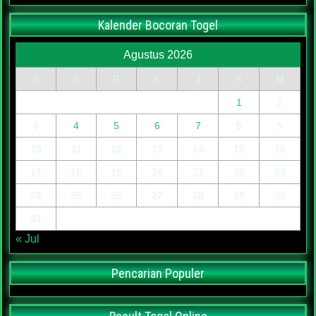
Kalender Bocoran Togel
Agustus 2026
S
S
R
K
J
S
M
1
2
3
4
5
6
7
8
9
10
11
12
13
14
15
16
17
18
19
20
21
22
23
24
25
26
27
28
29
30
31
« Jul
Pencarian Populer