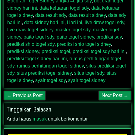
Bocoran Togel Sidney angka 4d jitu sdy
,
bocoran togel
sidney hari ini
,
data keluaran togel sdy
,
data keluaran
togel sidney
,
data result sdy
,
data result sidney
,
data sdy
hari ini
,
data sidney hari ini
,
Hari ini
,
live draw togel sdy
,
live draw togel sidney
,
master togel sdy
,
master togel
sidney
,
paito togel sdy
,
paito togel sidney
,
prediksi sdy
,
prediksi shio togel sdy
,
prediksi shio togel sidney
,
prediksi sidney
,
prediksi togel
,
prediksi togel sdy hari ini
,
prediksi togel sidney hari ini
,
rumus perhitungan togel
sdy
,
rumus perhitungan togel sidney
,
situs prediksi togel
sdy
,
situs prediksi togel sidney
,
situs togel sdy
,
situs
togel sidney
,
syair togel sdy
,
syair togel sidney
← Previous Post
Next Post →
Tinggalkan Balasan
Anda harus
masuk
untuk berkomentar.