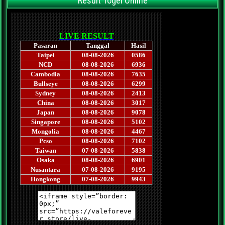
Result Togel Online