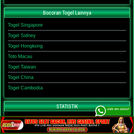
Bocoran Togel Lainnya
Togel Singapore
Togel Sidney
Togel Hongkong
Toto Macau
Togel Taiwan
Togel China
Togel Cambodia
STATISTIK
Bocoran Togel Sidney AKURAT © 2021