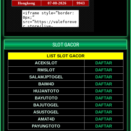
SLOT GACOR
LIST SLOT GACOR
ACEKSLOT
DAFTAR
RMSLOT
DAFTAR
SALAMJPTOGEL
DAFTAR
BAIM4D
DAFTAR
HUJANTOTO
DAFTAR
BAYUTOTO
DAFTAR
BAJUTOGEL
DAFTAR
ASUSTOGEL
DAFTAR
AMAT4D
DAFTAR
PAYUNGTOTO
DAFTAR