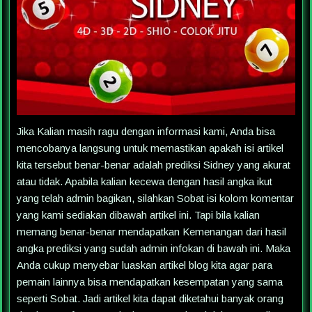
Jika Kalian masih ragu dengan informasi kami, Anda bisa
mencobanya langsung untuk memastikan apakah isi artikel
kita tersebut benar-benar adalah prediksi Sidney yang akurat
atau tidak. Apabila kalian kecewa dengan hasil angka ikut
yang telah admin bagikan, silahkan Sobat isi kolom komentar
yang kami sediakan dibawah artikel ini. Tapi bila kalian
memang benar-benar mendapatkan Kemenangan dari hasil
angka prediksi yang sudah admin infokan di bawah ini. Maka
Anda cukup menyebar luaskan artikel blog kita agar para
pemain lainnya bisa mendapatkan kesempatan yang sama
seperti Sobat. Jadi artikel kita dapat diketahui banyak orang