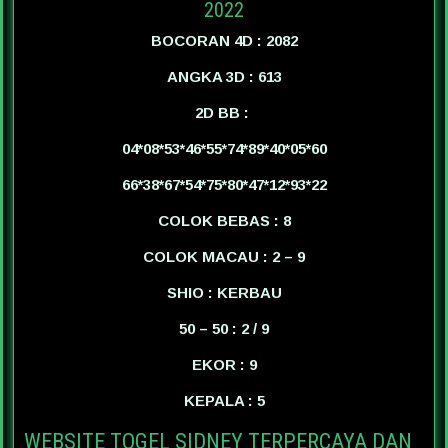
2022
BOCORAN 4D : 2082
ANGKA 3D : 613
2D BB :
04*08*53*46*55*74*89*40*05*60
66*38*67*54*75*80*47*12*93*22
COLOK BEBAS : 8
COLOK MACAU : 2 – 9
SHIO : KERBAU
50 – 50 : 2 / 9
EKOR : 9
KEPALA : 5
WEBSITE TOGEL SIDNEY TERPERCAYA DAN