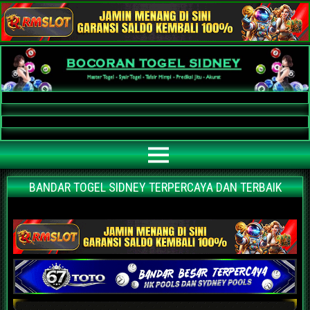
Bocoran Togel Sidney AKURAT
Bocoran angka jitu togel sidney paling akurat | prediksi situs agen bandar
togel sidney terpercaya | nomor main sidney | data keluaran sidney hari ini
BANDAR TOGEL SIDNEY TERPERCAYA DAN TERBAIK