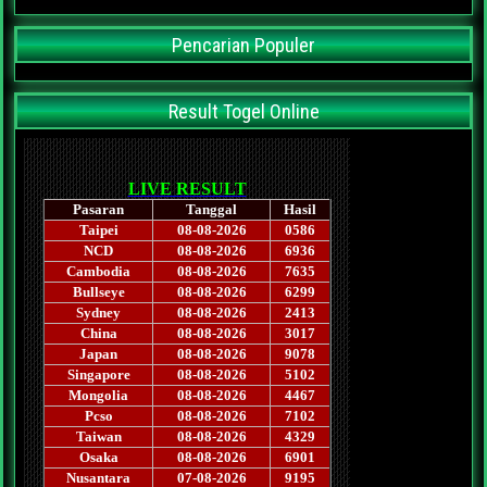
Pencarian Populer
Result Togel Online