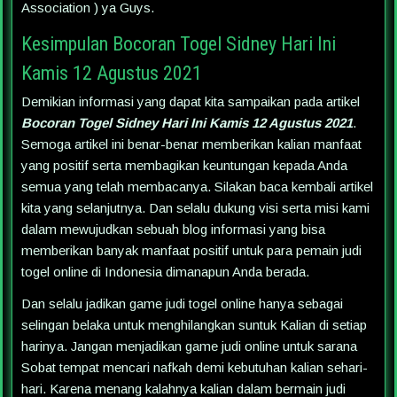
Association ) ya Guys.
Kesimpulan Bocoran Togel Sidney Hari Ini
Kamis 12 Agustus 2021
Demikian informasi yang dapat kita sampaikan pada artikel
Bocoran Togel Sidney Hari Ini Kamis 12 Agustus 2021
.
Semoga artikel ini benar-benar memberikan kalian manfaat
yang positif serta membagikan keuntungan kepada Anda
semua yang telah membacanya. Silakan baca kembali artikel
kita yang selanjutnya. Dan selalu dukung visi serta misi kami
dalam mewujudkan sebuah blog informasi yang bisa
memberikan banyak manfaat positif untuk para pemain judi
togel online di Indonesia dimanapun Anda berada.
Dan selalu jadikan game judi togel online hanya sebagai
selingan belaka untuk menghilangkan suntuk Kalian di setiap
harinya. Jangan menjadikan game judi online untuk sarana
Sobat tempat mencari nafkah demi kebutuhan kalian sehari-
hari. Karena menang kalahnya kalian dalam bermain judi