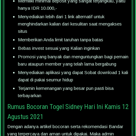
Memiliki minimal deposit yang sangat terjangkau, yaitu
hanya IDR 10.000,-
Menyediakan lebih dari 1 link alternatif untuk
menghindarkan kalian dari kesulitan saat mengakses
situs
Memberikan Anda limit taruhan tanpa batas
Bebas invest sesuai yang Kalian inginkan
Promosi yang banyak dan menguntungkan bagi pemain
baru ataupun member yang telah lama bergabung
Menyediakan aplikasi yang dapat Sobat download 1 kali
dapat di pakai seumur hidup
Terjamin kemenangan yang besar pun pasti bisa
terbayarkan
Rumus Bocoran Togel Sidney Hari Ini Kamis 12
Agustus 2021
Dengan adanya artikel bocoran serta rekomendasi Bandar
yang terpercaya dan aman untuk dipakai. Maka admin