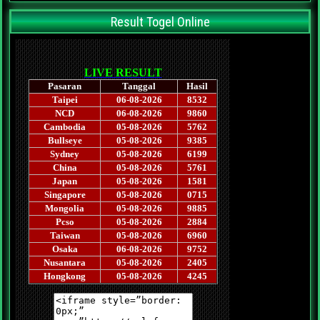
Result Togel Online