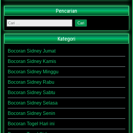
Pencarian
Kategori
Bocoran Sidney Jumat
Bocoran Sidney Kamis
Bocoran Sidney Minggu
Bocoran Sidney Rabu
Bocoran Sidney Sabtu
Bocoran Sidney Selasa
Bocoran Sidney Senin
Bocoran Togel Hari ini