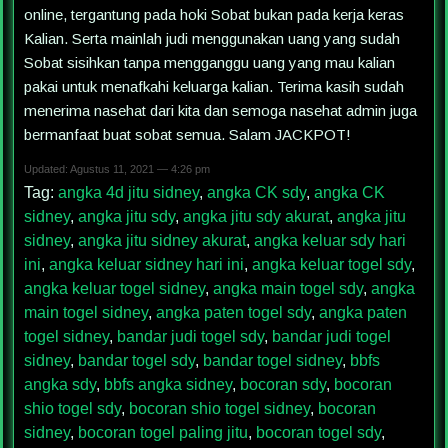
online, tergantung pada hoki Sobat bukan pada kerja keras
Kalian. Serta mainlah judi menggunakan uang yang sudah
Sobat sisihkan tanpa mengganggu uang yang mau kalian
pakai untuk menafkahi keluarga kalian. Terima kasih sudah
menerima nasehat dari kita dan semoga nasehat admin juga
bermanfaat buat sobat semua. Salam JACKPOT!
Updated: Agustus 11, 2021 — 4:26 pm
Tag:
angka 4d jitu sidney
,
angka CK sdy
,
angka CK
sidney
,
angka jitu sdy
,
angka jitu sdy akurat
,
angka jitu
sidney
,
angka jitu sidney akurat
,
angka keluar sdy hari
ini
,
angka keluar sidney hari ini
,
angka keluar togel sdy
,
angka keluar togel sidney
,
angka main togel sdy
,
angka
main togel sidney
,
angka paten togel sdy
,
angka paten
togel sidney
,
bandar judi togel sdy
,
bandar judi togel
sidney
,
bandar togel sdy
,
bandar togel sidney
,
bbfs
angka sdy
,
bbfs angka sidney
,
bocoran sdy
,
bocoran
shio togel sdy
,
bocoran shio togel sidney
,
bocoran
sidney
,
bocoran togel paling jitu
,
bocoran togel sdy
,