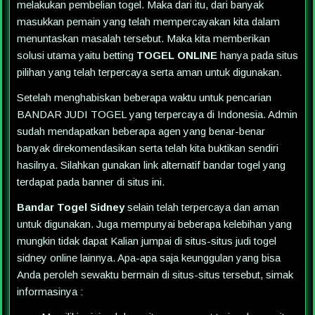
melakukan pembelian togel. Maka dari itu, dari banyak
masukkan pemain yang telah mempercayakan kita dalam
menuntaskan masalah tersebut. Maka kita memberikan
solusi utama yaitu betting
TOGEL ONLINE
hanya pada situs
pilihan yang telah terpercaya serta aman untuk digunakan.
Setelah menghabiskan beberapa waktu untuk pencarian
BANDAR JUDI TOGEL yang terpercaya di Indonesia. Admin
sudah mendapatkan beberapa agen yang benar-benar
banyak direkomendasikan serta telah kita buktikan sendiri
hasilnya. Silahkan gunakan link alternatif bandar togel yang
terdapat pada banner di situs ini.
Bandar Togel Sidney
selain telah terpercaya dan aman
untuk digunakan. Juga mempunyai beberapa kelebihan yang
mungkin tidak dapat Kalian jumpai di situs-situs judi togel
sidney online lainnya. Apa-apa saja keunggulan yang bisa
Anda peroleh sewaktu bermain di situs-situs tersebut, simak
informasinya :