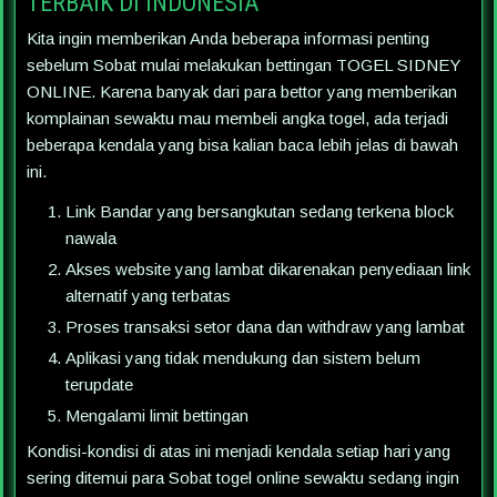
TERBAIK DI INDONESIA
Kita ingin memberikan Anda beberapa informasi penting
sebelum Sobat mulai melakukan bettingan TOGEL SIDNEY
ONLINE. Karena banyak dari para bettor yang memberikan
komplainan sewaktu mau membeli angka togel, ada terjadi
beberapa kendala yang bisa kalian baca lebih jelas di bawah
ini.
Link Bandar yang bersangkutan sedang terkena block
nawala
Akses website yang lambat dikarenakan penyediaan link
alternatif yang terbatas
Proses transaksi setor dana dan withdraw yang lambat
Aplikasi yang tidak mendukung dan sistem belum
terupdate
Mengalami limit bettingan
Kondisi-kondisi di atas ini menjadi kendala setiap hari yang
sering ditemui para Sobat togel online sewaktu sedang ingin