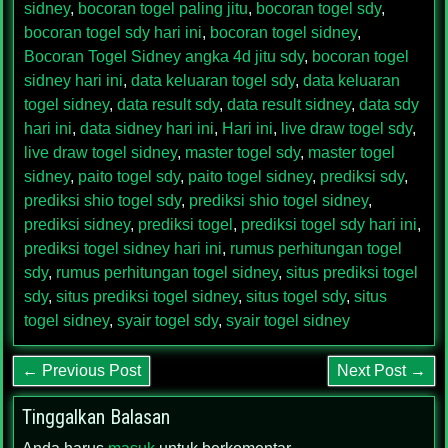
sidney
,
bocoran togel paling jitu
,
bocoran togel sdy
,
bocoran togel sdy hari ini
,
bocoran togel sidney
,
Bocoran Togel Sidney angka 4d jitu sdy
,
bocoran togel
sidney hari ini
,
data keluaran togel sdy
,
data keluaran
togel sidney
,
data result sdy
,
data result sidney
,
data sdy
hari ini
,
data sidney hari ini
,
Hari ini
,
live draw togel sdy
,
live draw togel sidney
,
master togel sdy
,
master togel
sidney
,
paito togel sdy
,
paito togel sidney
,
prediksi sdy
,
prediksi shio togel sdy
,
prediksi shio togel sidney
,
prediksi sidney
,
prediksi togel
,
prediksi togel sdy hari ini
,
prediksi togel sidney hari ini
,
rumus perhitungan togel
sdy
,
rumus perhitungan togel sidney
,
situs prediksi togel
sdy
,
situs prediksi togel sidney
,
situs togel sdy
,
situs
togel sidney
,
syair togel sdy
,
syair togel sidney
← Previous Post
Next Post →
Tinggalkan Balasan