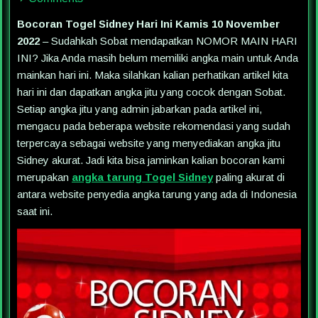
Bocoran Togel Sidney Hari Ini Kamis 10 November
2022
– Sudahkah Sobat mendapatkan NOMOR MAIN HARI
INI? Jika Anda masih belum memiliki angka main untuk Anda
mainkan hari ini. Maka silahkan kalian perhatikan artikel kita
hari ini dan dapatkan angka jitu yang cocok dengan Sobat.
Setiap angka jitu yang admin jabarkan pada artikel ini,
mengacu pada beberapa website rekomendasi yang sudah
terpercaya sebagai website yang menyediakan angka jitu
Sidney akurat. Jadi kita bisa jaminkan kalian bocoran kami
merupakan
angka tarung Togel Sidney
paling akurat di
antara website penyedia angka tarung yang ada di Indonesia
saat ini.