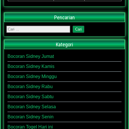
Pencarian
Kategori
Bocoran Sidney Jumat
Bocoran Sidney Kamis
Bocoran Sidney Minggu
Bocoran Sidney Rabu
Bocoran Sidney Sabtu
Bocoran Sidney Selasa
Bocoran Sidney Senin
Bocoran Togel Hari ini