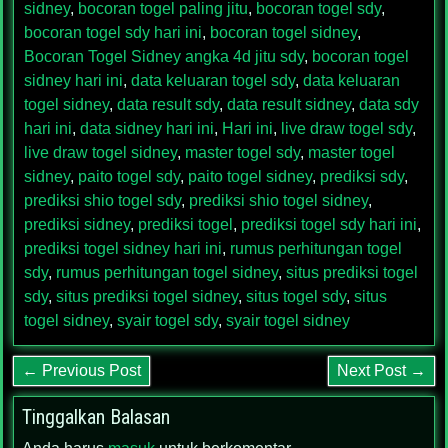
sidney
,
bocoran togel paling jitu
,
bocoran togel sdy
,
bocoran togel sdy hari ini
,
bocoran togel sidney
,
Bocoran Togel Sidney angka 4d jitu sdy
,
bocoran togel
sidney hari ini
,
data keluaran togel sdy
,
data keluaran
togel sidney
,
data result sdy
,
data result sidney
,
data sdy
hari ini
,
data sidney hari ini
,
Hari ini
,
live draw togel sdy
,
live draw togel sidney
,
master togel sdy
,
master togel
sidney
,
paito togel sdy
,
paito togel sidney
,
prediksi sdy
,
prediksi shio togel sdy
,
prediksi shio togel sidney
,
prediksi sidney
,
prediksi togel
,
prediksi togel sdy hari ini
,
prediksi togel sidney hari ini
,
rumus perhitungan togel
sdy
,
rumus perhitungan togel sidney
,
situs prediksi togel
sdy
,
situs prediksi togel sidney
,
situs togel sdy
,
situs
togel sidney
,
syair togel sdy
,
syair togel sidney
← Previous Post
Next Post →
Tinggalkan Balasan