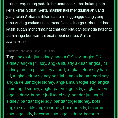
online, tergantung pada keberuntungan Sobat bukan pada
kerja keras Sobat. Serta mainlah judi menggunakan uang
yang telah Sobat sisihkan tanpa mengganggu uang yang
mau Anda gunakan untuk menafkahi keluarga Sobat. Terima
kasih sudah menerima nasehat dari kita dan semoga nasehat
admin juga bermanfaat buat sobat semua. Salam
JACKPOT!
Updated: Februari 9, 2022 — 8:34 am
Tag:
angka 4d jitu sidney
,
angka CK sdy
,
angka CK
sidney
,
angka jitu sdy
,
angka jitu sdy akurat
,
angka jitu
sidney
,
angka jitu sidney akurat
,
angka keluar sdy hari
ini
,
angka keluar sidney hari ini
,
angka keluar togel sdy
,
angka keluar togel sidney
,
angka main togel sdy
,
angka
main togel sidney
,
angka paten togel sdy
,
angka paten
togel sidney
,
bandar judi togel sdy
,
bandar judi togel
sidney
,
bandar togel sdy
,
bandar togel sidney
,
bbfs
angka sdy
,
bbfs angka sidney
,
bocoran sdy
,
bocoran
shio togel sdy
,
bocoran shio togel sidney
,
bocoran