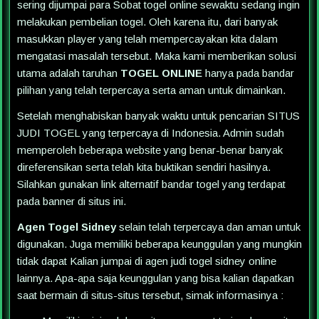
sering dijumpai para Sobat togel online sewaktu sedang ingin
melakukan pembelian togel. Oleh karena itu, dari banyak
masukkan player yang telah mempercayakan kita dalam
mengatasi masalah tersebut. Maka kami memberikan solusi
utama adalah taruhan
TOGEL ONLINE
hanya pada bandar
pilihan yang telah terpercaya serta aman untuk dimainkan.
Setelah menghabiskan banyak waktu untuk pencarian SITUS
JUDI TOGEL yang terpercaya di Indonesia. Admin sudah
memperoleh beberapa website yang benar-benar banyak
direferensikan serta telah kita buktikan sendiri hasilnya.
Silahkan gunakan link alternatif bandar togel yang terdapat
pada banner di situs ini.
Agen Togel Sidney
selain telah terpercaya dan aman untuk
digunakan. Juga memiliki beberapa keunggulan yang mungkin
tidak dapat Kalian jumpai di agen judi togel sidney online
lainnya. Apa-apa saja keunggulan yang bisa kalian dapatkan
saat bermain di situs-situs tersebut, simak informasinya :