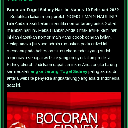
Bocoran Togel Sidney Hari Ini Kamis 10 Februari 2022
– Sudahkah kalian memperoleh NOMOR MAIN HARI INI?
Bila Anda masih belum memiliki nomor tarung untuk Sobat
mainkan hari ini. Maka silahkan Anda simak artikel kami hari
ini dan dapatkan nomor main yang cocok dengan kalian.
Setiap angka jitu yang admin rumuskan pada artikel ini,
mengacu pada beberapa situs rekomendasi yang sudah
terpercaya sebagai website yang menyediakan prediksi
Sidney akurat. Jadi kami dapat jaminkan Anda angka tarung
kami adalah
angka tarung Togel Sidney
paling akurat di
antara website penyedia angka tarung yang ada di Indonesia
saat ini.