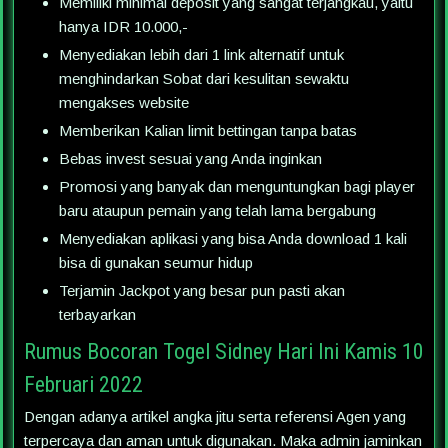
Memiliki minimal deposit yang sangat terjangkau, yaitu
hanya IDR 10.000,-
Menyediakan lebih dari 1 link alternatif untuk
menghindarkan Sobat dari kesulitan sewaktu
mengakses website
Memberikan Kalian limit bettingan tanpa batas
Bebas invest sesuai yang Anda inginkan
Promosi yang banyak dan menguntungkan bagi player
baru ataupun pemain yang telah lama bergabung
Menyediakan aplikasi yang bisa Anda download 1 kali
bisa di gunakan seumur hidup
Terjamin Jackpot yang besar pun pasti akan
terbayarkan
Rumus Bocoran Togel Sidney Hari Ini Kamis 10
Februari 2022
Dengan adanya artikel angka jitu serta referensi Agen yang
terpercaya dan aman untuk digunakan. Maka admin jaminkan