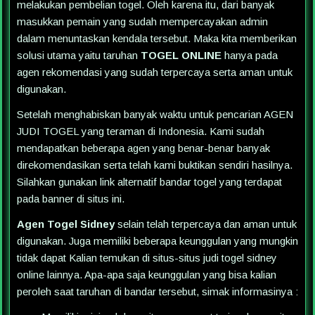
melakukan pembelian togel. Oleh karena itu, dari banyak
masukkan pemain yang sudah mempercayakan admin
dalam menuntaskan kendala tersebut. Maka kita memberikan
solusi utama yaitu taruhan
TOGEL ONLINE
hanya pada
agen rekomendasi yang sudah terpercaya serta aman untuk
digunakan.
Setelah menghabiskan banyak waktu untuk pencarian AGEN
JUDI TOGEL yang teraman di Indonesia. Kami sudah
mendapatkan beberapa agen yang benar-benar banyak
direkomendasikan serta telah kami buktikan sendiri hasilnya.
Silahkan gunakan link alternatif bandar togel yang terdapat
pada banner di situs ini.
Agen Togel Sidney
selain telah terpercaya dan aman untuk
digunakan. Juga memiliki beberapa keunggulan yang mungkin
tidak dapat Kalian temukan di situs-situs judi togel sidney
online lainnya. Apa-apa saja keunggulan yang bisa kalian
peroleh saat taruhan di bandar tersebut, simak informasinya :