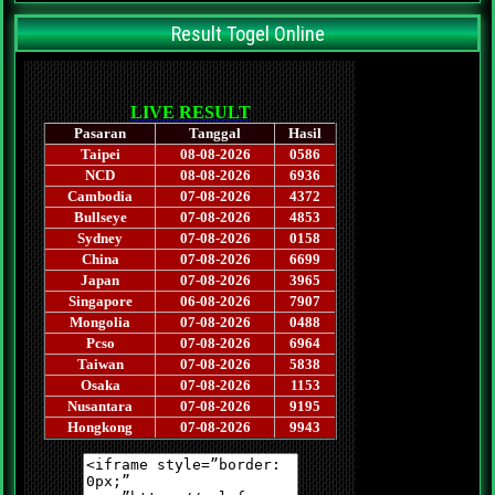
Result Togel Online