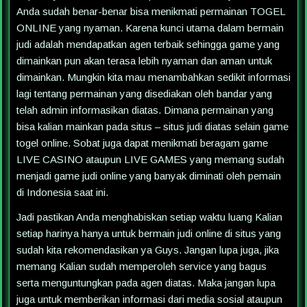
Anda sudah benar-benar bisa menikmati permainan TOGEL
ONLINE yang nyaman. Karena kunci utama dalam bermain
judi adalah mendapatkan agen terbaik sehingga game yang
dimainkan pun akan terasa lebih nyaman dan aman untuk
dimainkan. Mungkin kita mau menambahkan sedikit informasi
lagi tentang permainan yang disediakan oleh bandar yang
telah admin informasikan diatas. Dimana permainan yang
bisa kalian mainkan pada situs – situs judi diatas selain game
togel online. Sobat juga dapat menikmati beragam game
LIVE CASINO ataupun LIVE GAMES yang memang sudah
menjadi game judi online yang banyak diminati oleh pemain
di Indonesia saat ini.
Jadi pastikan Anda menghabiskan setiap waktu luang Kalian
setiap harinya hanya untuk bermain judi online di situs yang
sudah kita rekomendasikan ya Guys. Jangan lupa juga, jika
memang Kalian sudah memperoleh service yang bagus
serta menguntungkan pada agen diatas. Maka jangan lupa
juga untuk memberikan informasi dari media sosial ataupun