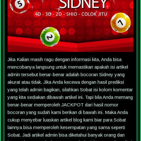
Jika Kalian masih ragu dengan informasi kita, Anda bisa
mencobanya langsung untuk memastikan apakah isi artikel
admin tersebut benar-benar adalah bocoran Sidney yang
akurat atau tidak. Jika Anda kecewa dengan hasil prediksi
yang telah admin bagikan, silahkan Sobat isi kolom komentar
yang kita sediakan dibawah artikel ini. Tapi bila Anda memang
benar-benar memperoleh JACKPOT dari hasil nomor
bocoran yang sudah kami berikan di bawah ini. Maka Anda
cukup menyebar luaskan artikel blog kami biar para Sobat
lainnya bisa memperoleh kesempatan yang sama seperti
Sobat. Jadi artikel admin bisa diketahui banyak orang dan