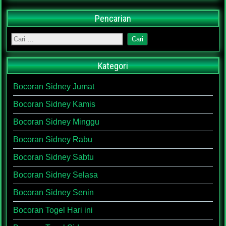
Pencarian
Kategori
Bocoran Sidney Jumat
Bocoran Sidney Kamis
Bocoran Sidney Minggu
Bocoran Sidney Rabu
Bocoran Sidney Sabtu
Bocoran Sidney Selasa
Bocoran Sidney Senin
Bocoran Togel Hari ini