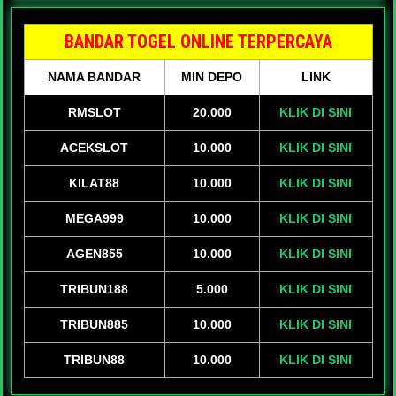
BANDAR TOGEL ONLINE TERPERCAYA
NAMA BANDAR
MIN DEPO
LINK
RMSLOT
20.000
KLIK DI SINI
ACEKSLOT
10.000
KLIK DI SINI
KILAT88
10.000
KLIK DI SINI
MEGA999
10.000
KLIK DI SINI
AGEN855
10.000
KLIK DI SINI
TRIBUN188
5.000
KLIK DI SINI
TRIBUN885
10.000
KLIK DI SINI
TRIBUN88
10.000
KLIK DI SINI