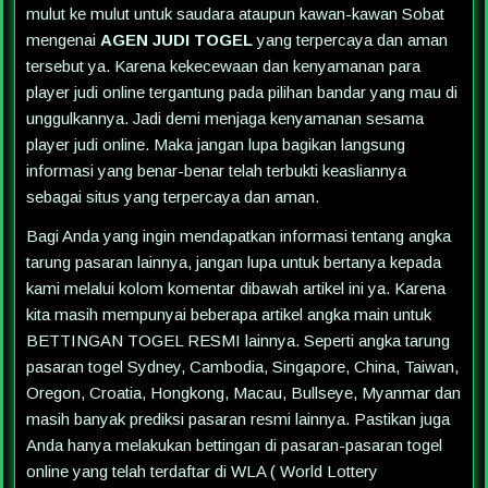
mulut ke mulut untuk saudara ataupun kawan-kawan Sobat
mengenai
AGEN JUDI TOGEL
yang terpercaya dan aman
tersebut ya. Karena kekecewaan dan kenyamanan para
player judi online tergantung pada pilihan bandar yang mau di
unggulkannya. Jadi demi menjaga kenyamanan sesama
player judi online. Maka jangan lupa bagikan langsung
informasi yang benar-benar telah terbukti keasliannya
sebagai situs yang terpercaya dan aman.
Bagi Anda yang ingin mendapatkan informasi tentang angka
tarung pasaran lainnya, jangan lupa untuk bertanya kepada
kami melalui kolom komentar dibawah artikel ini ya. Karena
kita masih mempunyai beberapa artikel angka main untuk
BETTINGAN TOGEL RESMI lainnya. Seperti angka tarung
pasaran togel Sydney, Cambodia, Singapore, China, Taiwan,
Oregon, Croatia, Hongkong, Macau, Bullseye, Myanmar dan
masih banyak prediksi pasaran resmi lainnya. Pastikan juga
Anda hanya melakukan bettingan di pasaran-pasaran togel
online yang telah terdaftar di WLA ( World Lottery