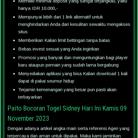
Memiliki minimal deposit yang sangat terjangkau, yaitu
hanya IDR 10.000,-
Mempunyai lebih dari 1 link alternatif untuk
menghindarkan Anda dari kesulitan sewaktu mengakses
situs
Memberikan Kalian limit bettingan tanpa batas
Bebas invest sesuai yang Anda inginkan
Promosi yang banyak dan menguntungkan bagi player
baru ataupun pemain yang sudah lama bergabung
Menyediakan aplikasi yang bisa Kalian download 1 kali
dapat di pakai seumur hidup
Terjamin kemenangan yang besar pun pasti akan
terbayarkan
Paito Bocoran Togel Sidney Hari Ini Kamis 09
November 2023
Dengan adanya artikel angka main serta referensi Agen yang
terpercaya dan aman untuk dipakai. Maka kami jaminkan