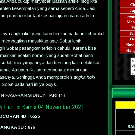
aka Anda cukup menyebar luaskan artikel blog kita
eroleh kesempatan yang sama seperti Anda. Jadi
 orang dan bermanfaat sesuai tujuan utama admin
nya angka ikut yang kami berikan pada artikel-artikel
gin membagikan masukkan agar Sobat lebih
gin Sobat pasangkan terlebih dahulu. Karena bisa
t mainkan adalah nomor yang sudah Sobat nanti-
a sudah menyimpannya dan berulang kali melakukan
rsebut. Ataupun Kalian mempunyai mimpi dan
i biasanya. Sehingga Anda memperoleh
angka hoki
Sobat pada hari ini ya Guys.
MAIN PASARAN SIDNEY HARI INI
y Hari Ini Kamis 04 November 2021
OCORAN 4D : 6526
SA
ANGKA 3D : 876