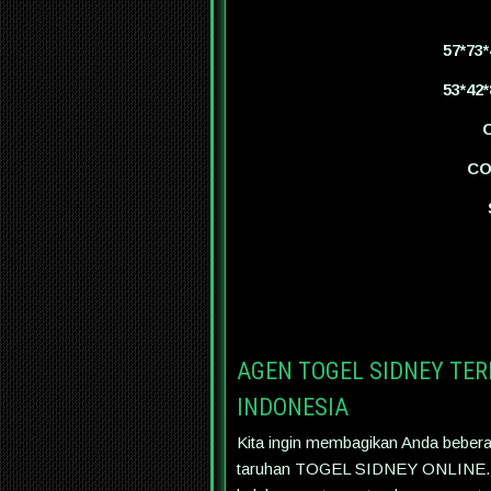
57*73*
53*42*
CO
AGEN TOGEL SIDNEY TE
INDONESIA
Kita ingin membagikan Anda bebera
taruhan TOGEL SIDNEY ONLINE. K