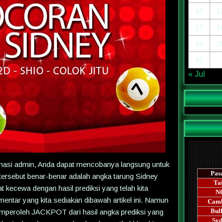
10
1
17
1
24
2
31
« Jul
rmasi admin, Anda dapat mencobanya langsung untuk
 tersebut benar-benar adalah angka tarung Sidney
at kecewa dengan hasil prediksi yang telah kita
mentar yang kita sediakan dibawah artikel ini. Namun
peroleh JACKPOT dari hasil angka prediksi yang