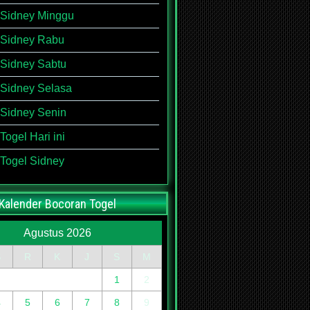
 Sidney Minggu
 Sidney Rabu
Sidney Sabtu
Sidney Selasa
Sidney Senin
Togel Hari ini
Togel Sidney
Kalender Bocoran Togel
Agustus 2026
S
R
K
J
S
M
1
2
4
5
6
7
8
9