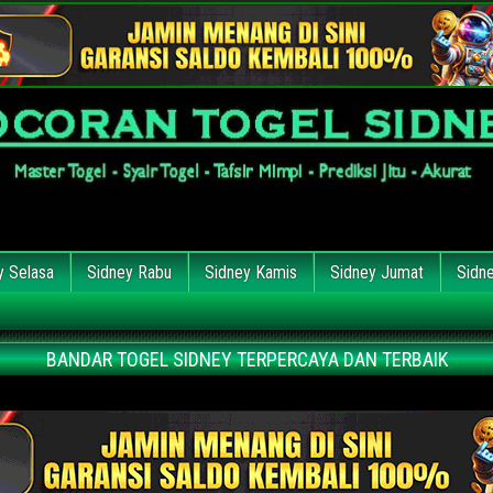
t | prediksi situs agen bandar togel sidney terpercaya | nomor main sidney | dat
y Selasa
Sidney Rabu
Sidney Kamis
Sidney Jumat
Sidn
BANDAR TOGEL SIDNEY TERPERCAYA DAN TERBAIK