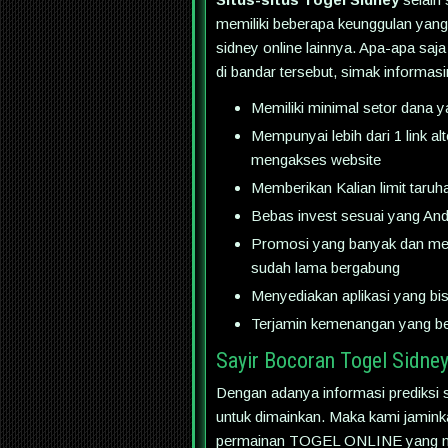
memiliki beberapa keunggulan yang 
sidney online lainnya. Apa-apa saj
di bandar tersebut, simak informasi
Memiliki minimal setor dana y
Mempunyai lebih dari 1 link al
mengakses website
Memberikan Kalian limit taruh
Bebas invest sesuai yang And
Promosi yang banyak dan me
sudah lama bergabung
Menyediakan aplikasi yang bis
Terjamin kemenangan yang bes
Sayir Bocoran Togel Sidne
Dengan adanya informasi prediksi
untuk dimainkan. Maka kami jamin
permainan TOGEL ONLINE yang nya