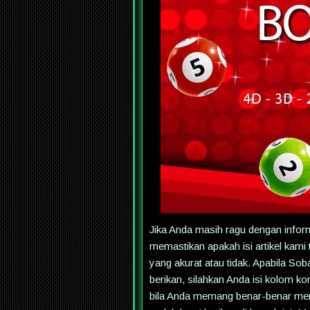
Jika Anda masih ragu dengan info
memastikan apakah isi artikel kami
yang akurat atau tidak. Apabila Sob
berikan, silahkan Anda isi kolom ko
bila Anda memang benar-benar mem