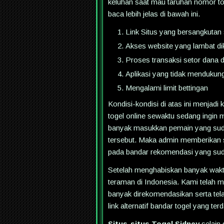
keluhan saat mau taruhan nomor tog
baca lebih jelas di bawah ini.
Link Situs yang bersangkutan
Akses website yang lambat dik
Proses transaksi setor dana d
Aplikasi yang tidak mendukun
Mengalami limit bettingan
Kondisi-kondisi di atas ini menjadi 
togel online sewaktu sedang ingin m
banyak masukkan pemain yang su
tersebut. Maka admin memberikan s
pada bandar rekomendasi yang sud
Setelah menghabiskan banyak wak
teraman di Indonesia. Kami telah 
banyak direkomendasikan serta tela
link alternatif bandar togel yang ter
Situs-situs Togel Sidney
selain 