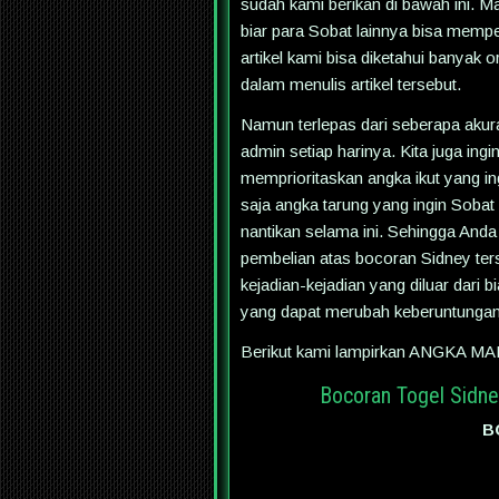
sudah kami berikan di bawah ini. M
biar para Sobat lainnya bisa memp
artikel kami bisa diketahui banyak
dalam menulis artikel tersebut.
Namun terlepas dari seberapa akurat
admin setiap harinya. Kita juga in
memprioritaskan angka ikut yang in
saja angka tarung yang ingin Soba
nantikan selama ini. Sehingga And
pembelian atas bocoran Sidney te
kejadian-kejadian yang diluar dar
yang dapat merubah keberuntungan 
Berikut kami lampirkan ANGKA 
Bocoran Togel Sidne
B