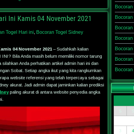
Bocoran
ari Ini Kamis 04 November 2021
Bocoran
Bocoran 
n Togel Hari ini
,
Bocoran Togel Sidney
Bocoran 
Bocoran 
 Kamis 04 November 2021
– Sudahkah kalian
I? Bila Anda masih belum memiliki nomor tarung
Bocoran 
a silahkan Anda perhatikan artikel admin hari ini dan
Bocoran 
ngan Sobat. Setiap angka ikut yang kita rangkumkan
erapa website referensi yang telah terpercaya sebagai
ney akurat. Jadi admin dapat jaminkan kalian prediksi
dney
paling akurat di antara website penyedia angka
i.
S
3