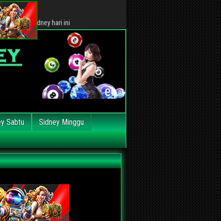
a keluaran sidney hari ini
ey Sabtu
Sidney Minggu