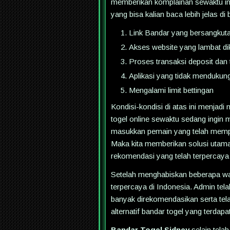
memberikan komplainan sewaktu ingi
yang bisa kalian baca lebih jelas di 
Link Bandar yang bersangkuta
Akses website yang lambat dik
Proses transaksi deposit dan 
Aplikasi yang tidak mendukun
Mengalami limit bettingan
Kondisi-kondisi di atas ini menjadi
togel online sewaktu sedang ingin m
masukkan pemain yang telah mempe
Maka kita memberikan solusi utama
rekomendasi yang telah terpercaya
Setelah menghabiskan beberapa 
terpercaya di Indonesia. Admin te
banyak direkomendasikan serta telah
alternatif bandar togel yang terdapat
Bandar Togel Sidney
selain tela