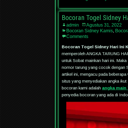
Bocoran Togel Sidney H
admin
Agustus 31, 2022
Bocoran Sidney Kamis
,
Bocora
Comments
Bocoran Togel Sidney Hari Ini
memperoleh ANGKA TARUNG HARI IN
untuk Sobat mainkan hari ini. Maka s
nomor tarung yang cocok dengan S
artikel ini, mengacu pada beberapa
situs yang menyediakan angka ikut 
bocoran kami adalah
angka main 
penyedia bocoran yang ada di Indon