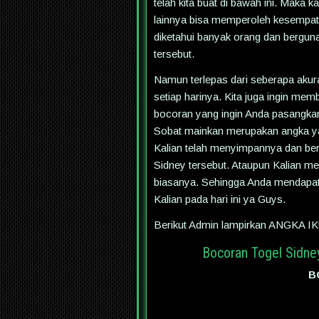
telah kita buat di bawah ini. Maka k
lainnya bisa memperoleh kesempata
diketahui banyak orang dan berguna
tersebut.
Namun terlepas dari seberapa akuratn
setiap harinya. Kita juga ingin m
bocoran yang ingin Anda pasangkan 
Sobat mainkan merupakan angka yan
Kalian telah menyimpannya dan ber
Sidney tersebut. Ataupun Kalian me
biasanya. Sehingga Anda mendapa
Kalian pada hari ini ya Guys.
Berikut Admin lampirkan ANGKA 
Bocoran Togel Sidne
B