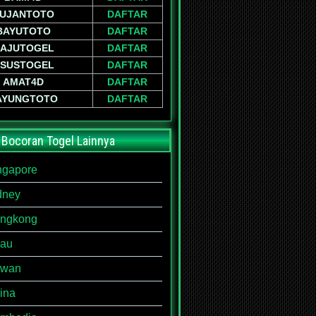
UJANTOTO
DAFTAR
BAYUTOTO
DAFTAR
AJUTOGEL
DAFTAR
SUSTOGEL
DAFTAR
AMAT4D
DAFTAR
AYUNGTOTO
DAFTAR
Bocoran Togel Lainnya
ngapore
dney
ongkong
cau
iwan
ina