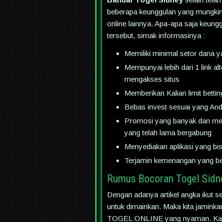
beberapa keunggulan yang mungkin t
online lainnya. Apa-apa saja keung
tersebut, simak informasinya :
Memiliki minimal setor dana y
Mempunyai lebih dari 1 link al
mengakses situs
Memberikan Kalian limit betti
Bebas invest sesuai yang And
Promosi yang banyak dan m
yang telah lama bergabung
Menyediakan aplikasi yang bis
Terjamin kemenangan yang bes
Rumus Bocoran Togel Sidne
Dengan adanya artikel angka ikut 
untuk dimainkan. Maka kita jamink
TOGEL ONLINE yang nyaman. Karen