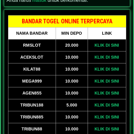
Anda harus
masuk
untuk berkomentar.
BANDAR TOGEL ONLINE TERPERCAYA
NAMA BANDAR
MIN DEPO
LINK
RMSLOT
20.000
KLIK DI SINI
ACEKSLOT
10.000
KLIK DI SINI
KILAT88
10.000
KLIK DI SINI
MEGA999
10.000
KLIK DI SINI
AGEN855
10.000
KLIK DI SINI
TRIBUN188
5.000
KLIK DI SINI
TRIBUN885
10.000
KLIK DI SINI
TRIBUN88
10.000
KLIK DI SINI