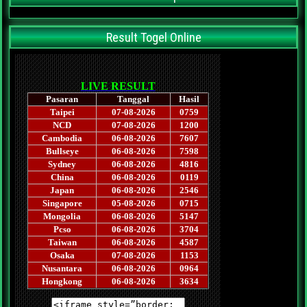
Result Togel Online