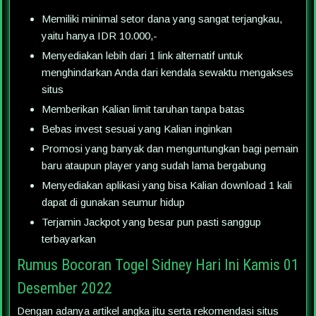
Memiliki minimal setor dana yang sangat terjangkau,
yaitu hanya IDR 10.000,-
Menyediakan lebih dari 1 link alternatif untuk
menghindarkan Anda dari kendala sewaktu mengakses
situs
Memberikan Kalian limit taruhan tanpa batas
Bebas invest sesuai yang Kalian inginkan
Promosi yang banyak dan menguntungkan bagi pemain
baru ataupun player yang sudah lama bergabung
Menyediakan aplikasi yang bisa Kalian download 1 kali
dapat di gunakan seumur hidup
Terjamin Jackpot yang besar pun pasti sanggup
terbayarkan
Rumus Bocoran Togel Sidney Hari Ini Kamis 01
Desember 2022
Dengan adanya artikel angka jitu serta rekomendasi situs