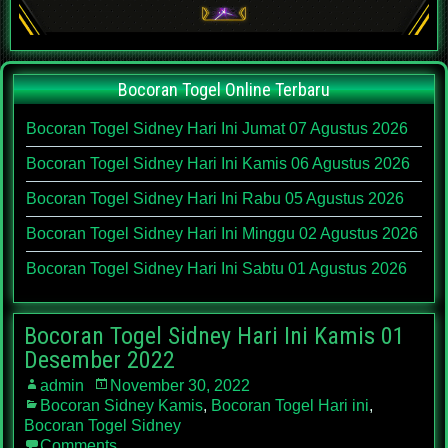
Bocoran Togel Online Terbaru
Bocoran Togel Sidney Hari Ini Jumat 07 Agustus 2026
Bocoran Togel Sidney Hari Ini Kamis 06 Agustus 2026
Bocoran Togel Sidney Hari Ini Rabu 05 Agustus 2026
Bocoran Togel Sidney Hari Ini Minggu 02 Agustus 2026
Bocoran Togel Sidney Hari Ini Sabtu 01 Agustus 2026
Bocoran Togel Sidney Hari Ini Kamis 01
Desember 2022
admin
November 30, 2022
Bocoran Sidney Kamis
,
Bocoran Togel Hari ini
,
Bocoran Togel Sidney
Comments