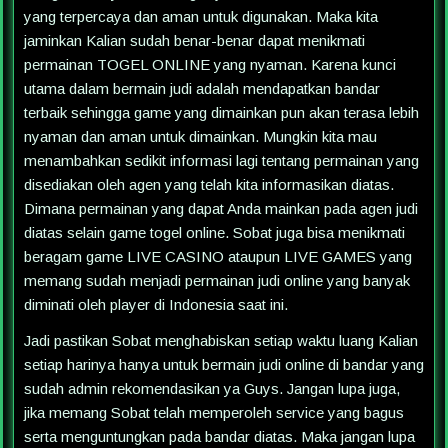
yang terpercaya dan aman untuk digunakan. Maka kita
jaminkan Kalian sudah benar-benar dapat menikmati
permainan TOGEL ONLINE yang nyaman. Karena kunci
utama dalam bermain judi adalah mendapatkan bandar
terbaik sehingga game yang dimainkan pun akan terasa lebih
nyaman dan aman untuk dimainkan. Mungkin kita mau
menambahkan sedikit informasi lagi tentang permainan yang
disediakan oleh agen yang telah kita informasikan diatas.
Dimana permainan yang dapat Anda mainkan pada agen judi
diatas selain game togel online. Sobat juga bisa menikmati
beragam game LIVE CASINO ataupun LIVE GAMES yang
memang sudah menjadi permainan judi online yang banyak
diminati oleh player di Indonesia saat ini.
Jadi pastikan Sobat menghabiskan setiap waktu luang Kalian
setiap harinya hanya untuk bermain judi online di bandar yang
sudah admin rekomendasikan ya Guys. Jangan lupa juga,
jika memang Sobat telah memperoleh service yang bagus
serta menguntungkan pada bandar diatas. Maka jangan lupa