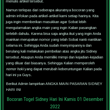
menulis artikel tersebut.
Namun terlepas dari seberapa akuratnya bocoran yang
admin infokan pada artikel-artikel kami setiap harinya. Kita
juga ingin memberikan masukkan agar Sobat lebih
mengutamakan angka main yang ingin Kalian pasangkan
terlebih dahulu. Karena bisa saja angka ikut yang ingin Anda
mainkan merupakan nomor yang telah Sobat nanti-nantikan
selama ini. Sehingga Anda sudah menyimpannya dan
berulang kali melakukan pembelian atas angka jitu Sidney
tersebut. Ataupun Anda memiliki mimpi dan kejadian-kejadian
yang diluar dari biasanya. Sehingga Kalian memperoleh
nomor hoki
yang dapat merubah keberuntungan Kalian pada
hari ini ya Guys.
Berikut Admin lampirkan ANGKA MAIN PASARAN SIDNEY
HARI INI
Bocoran Togel Sidney Hari Ini Kamis 01 Desember
2022