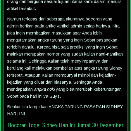
orang dan berguna sesuai tujuan utama kami dalam menulis
artikel tersebut.
Namun terlepas dari seberapa akuratnya bocoran yang
admin berikan pada artikel-artikel admin setiap harinya. Kita
juga ingin membagikan masukkan agar Anda lebih
mengutamakan angka tarung yang ingin Sobat pasangkan
terlebih dahulu. Karena bisa saja prediksi yang ingin Sobat
mainkan merupakan nomor yang sudah kalian nanti-nantikan
selama ini. Sehingga Kalian telah menyimpannya dan
berulang kali melakukan pembelian atas angka tarung Sidney
tersebut. Ataupun Kalian mempunyai mimpi dan kejadian-
kejadian yang diluar dari biasanya. Sehingga Anda
mendapatkan
angka hoki
yang bisa merubah keberuntungan
Sobat pada hari ini ya Guys.
Berikut kita lampirkan ANGKA TARUNG PASARAN SIDNEY
HARI INI
Bocoran Togel Sidney Hari Ini Jumat 30 Desember