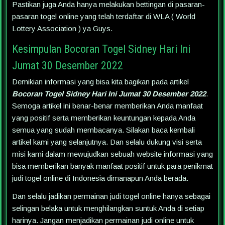
Pastikan juga Anda hanya melakukan bettingan di pasaran-
pasaran togel online yang telah terdaftar di WLA ( World
Lottery Association ) ya Guys.
Kesimpulan Bocoran Togel Sidney Hari Ini
Jumat 30 Desember 2022
Demikian informasi yang bisa kita bagikan pada artikel
Bocoran Togel Sidney Hari Ini Jumat 30 Desember 2022
.
Semoga artikel ini benar-benar memberikan Anda manfaat
yang positif serta memberikan keuntungan kepada Anda
semua yang sudah membacanya. Silakan baca kembali
artikel kami yang selanjutnya. Dan selalu dukung visi serta
misi kami dalam mewujudkan sebuah website informasi yang
bisa memberikan banyak manfaat positif untuk para penikmat
judi togel online di Indonesia dimanapun Anda berada.
Dan selalu jadikan permainan judi togel online hanya sebagai
selingan belaka untuk menghilangkan suntuk Anda di setiap
harinya. Jangan menjadikan permainan judi online untuk