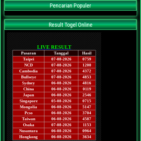
Pencarian Populer
Result Togel Online