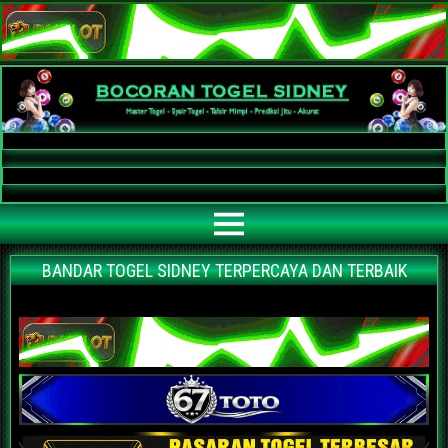
Bocoran Togel Sidney AKURAT
Bocoran angka jitu togel sidney paling akurat | prediksi situs agen bandar
togel sidney terpercaya | nomor main sidney | data keluaran sidney hari ini
BANDAR TOGEL SIDNEY TERPERCAYA DAN TERBAIK