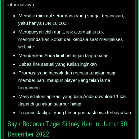
informasinya :
Memiliki minimal setor dana yang sangat terjangkau,
yaitu hanya IDR 10.000,-
Mempunyai lebih dari 1 link alternatif untuk
menghindarkan Sobat dari kendala saat mengakses
website
Memberikan Anda limit bettingan tanpa batas
Bebas line sesuai yang Kalian inginkan
Promosi yang banyak dan menguntungkan bagi
member baru maupun player yang telah lama
bergabung
Menyediakan aplikasi yang bisa Anda download 1 kali
dapat di gunakan seumur hidup
Terjamin Jackpot yang besar pun pasti bisa terbayarkan
Sayir Bocoran Togel Sidney Hari Ini Jumat 30
Desember 2022