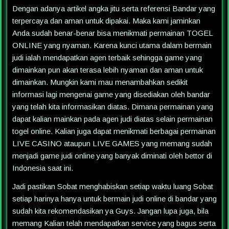
Dengan adanya artikel angka jitu serta referensi Bandar yang
terpercaya dan aman untuk dipakai. Maka kami jaminkan
Anda sudah benar-benar bisa menikmati permainan TOGEL
ONLINE yang nyaman. Karena kunci utama dalam bermain
judi ialah mendapatkan agen terbaik sehingga game yang
dimainkan pun akan terasa lebih nyaman dan aman untuk
dimainkan. Mungkin kami mau menambahkan sedikit
informasi lagi mengenai game yang disediakan oleh bandar
yang telah kita informasikan diatas. Dimana permainan yang
dapat kalian mainkan pada agen judi diatas selain permainan
togel online. Kalian juga dapat menikmati berbagai permainan
LIVE CASINO ataupun LIVE GAMES yang memang sudah
menjadi game judi online yang banyak diminati oleh bettor di
Indonesia saat ini.
Jadi pastikan Sobat menghabiskan setiap waktu luang Sobat
setiap harinya hanya untuk bermain judi online di bandar yang
sudah kita rekomendasikan ya Guys. Jangan lupa juga, bila
memang Kalian telah mendapatkan service yang bagus serta