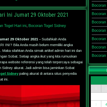
Bocoran
ari Ini Jumat 29 Oktober 2021
Bocoran
Bocoran 
n Togel Hari ini
,
Bocoran Togel Sidney
Bocoran 
Bocoran 
Jumat 29 Oktober 2021
– Sudahkah Anda
INI? Bila Anda masih belum memiliki angka
Bocoran 
i. Maka silahkan Anda simak artikel admin hari ini dan
Bocoran 
ngan Sobat. Setiap angka ikut yang kita rumuskan
erapa website referensi yang telah terpercaya sebagai
 Sidney akurat. Jadi admin bisa jaminkan Sobat
ogel Sidney
paling akurat di antara situs penyedia
t ini.
S
3