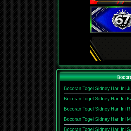
Bocora
Bocoran Togel Sidney Hari Ini 
Bocoran Togel Sidney Hari Ini 
Bocoran Togel Sidney Hari Ini 
Bocoran Togel Sidney Hari Ini 
Bocoran Togel Sidney Hari Ini 