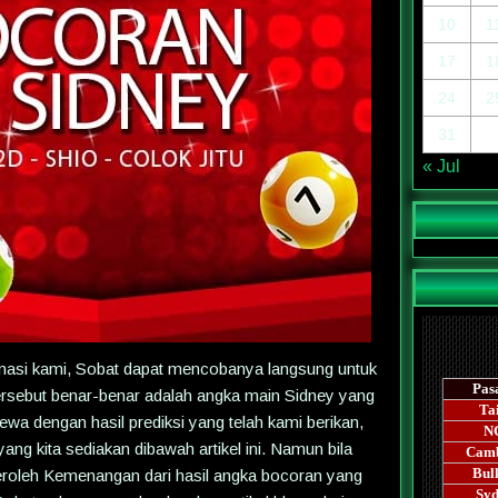
10
1
17
1
24
2
31
« Jul
rmasi kami, Sobat dapat mencobanya langsung untuk
 tersebut benar-benar adalah angka main Sidney yang
cewa dengan hasil prediksi yang telah kami berikan,
ang kita sediakan dibawah artikel ini. Namun bila
leh Kemenangan dari hasil angka bocoran yang