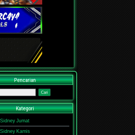
Pencarian
Kategori
Sidney Jumat
 Sidney Kamis