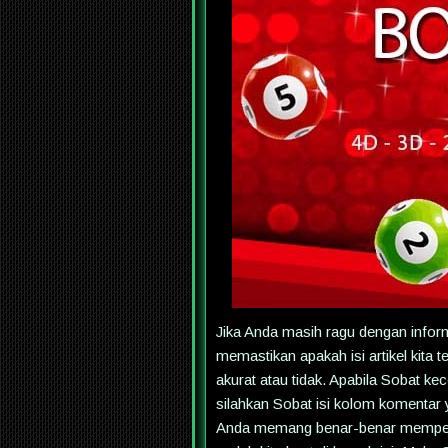
Jika Anda masih ragu dengan info
memastikan apakah isi artikel kita
akurat atau tidak. Apabila Sobat ke
silahkan Sobat isi kolom komentar y
Anda memang benar-benar mempero