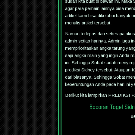
sudah kita buat di bawah ini. Maka
agar para pemain lainnya bisa men
artikel kami bisa diketahui banyak 
menulis artikel tersebut.
Namun terlepas dari seberapa akura
admin setiap harinya. Admin juga 
memprioritaskan angka tarung yang 
saja angka main yang ingin Anda 
ini. Sehingga Sobat sudah menyimp
prediksi Sidney tersebut. Ataupun K
dari biasanya. Sehingga Sobat me
keberuntungan Anda pada hari ini y
Berikut kita lampirkan PREDIKS
Bocoran Togel Sidn
B