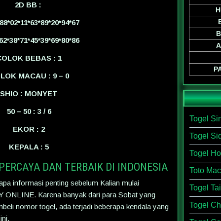
2D BB :
H
88*02*11*63*89*20*94*67
B
62*38*71*45*39*69*80*86
A
COLOK BEBAS : 1
P
LOK MACAU : 9 – 0
SHIO : MONYET
50 – 50 : 3 / 6
Togel Si
EKOR : 2
Togel Si
KEPALA : 5
Togel H
PERCAYA DAN TERBAIK DI INDONESIA
Toto Ma
pa informasi penting sebelum Kalian mulai
Togel Ta
 ONLINE. Karena banyak dari para Sobat yang
Togel Ch
li nomor togel, ada terjadi beberapa kendala yang
ini.