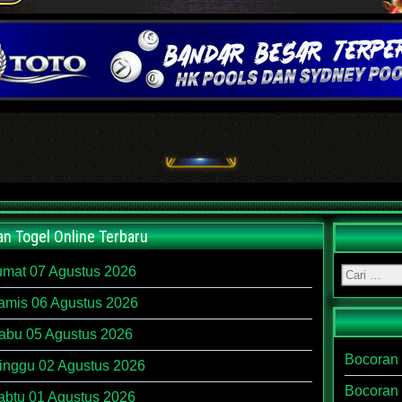
n Togel Online Terbaru
Jumat 07 Agustus 2026
Kamis 06 Agustus 2026
Rabu 05 Agustus 2026
Bocoran 
Minggu 02 Agustus 2026
Bocoran
Sabtu 01 Agustus 2026