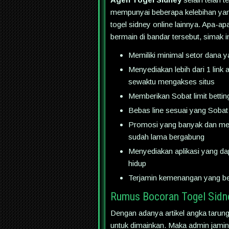
mempunyai beberapa kelebihan yang
togel sidney online lainnya. Apa-ap
bermain di bandar tersebut, simak 
Memiliki minimal setor dana y
Menyediakan lebih dari 1 link 
sewaktu mengakses situs
Memberikan Sobat limit bettin
Bebas line sesuai yang Sobat
Promosi yang banyak dan men
sudah lama bergabung
Menyediakan aplikasi yang dap
hidup
Terjamin kemenangan yang bes
Rumus Bocoran Togel Sidne
Dengan adanya artikel angka tarung
untuk dimainkan. Maka admin jami