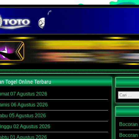
n Togel Online Terbaru
Jumat 07 Agustus 2026
Kamis 06 Agustus 2026
Rabu 05 Agustus 2026
Bocoran 
Minggu 02 Agustus 2026
Bocoran
Sabtu 01 Agustus 2026