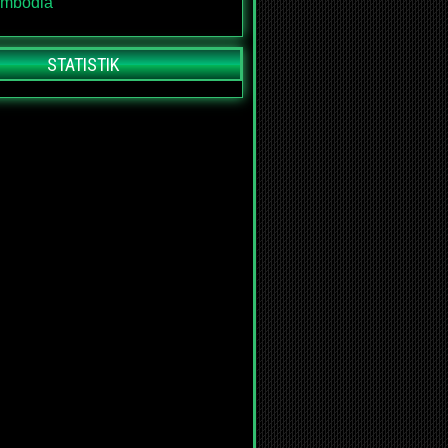
ambodia
STATISTIK