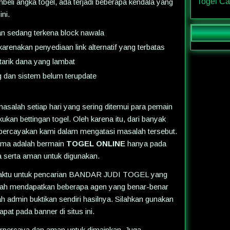
Togel C
li angka togel, ada terjadi beberapa kendala yang
ini.
n sedang terkena block nawala
arenakan penyediaan link alternatif yang terbatas
tarik dana yang lambat
g dan sistem belum terupdate
 masalah setiap hari yang sering ditemui para pemain
kukan bettingan togel. Oleh karena itu, dari banyak
ercayakan kami dalam mengatasi masalah tersebut.
ama adalah bermain
TOGEL ONLINE
hanya pada
ya serta aman untuk digunakan.
waktu untuk pencarian BANDAR JUDI TOGEL yang
udah mendapatkan beberapa agen yang benar-benar
h admin buktikan sendiri hasilnya. Silahkan gunakan
dapat pada banner di situs ini.
terpercaya dan aman untuk dimainkan. Juga