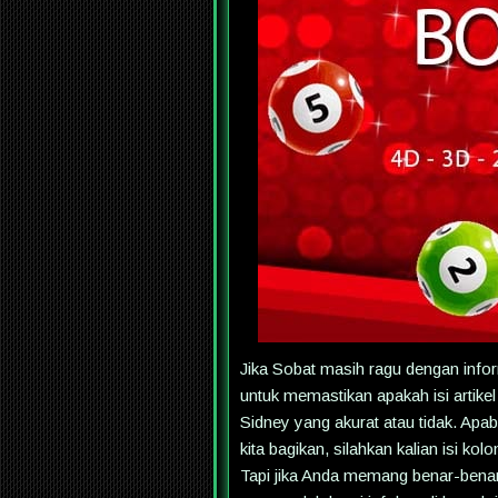
Jika Sobat masih ragu dengan inf
untuk memastikan apakah isi artike
Sidney yang akurat atau tidak. Apab
kita bagikan, silahkan kalian isi ko
Tapi jika Anda memang benar-ben