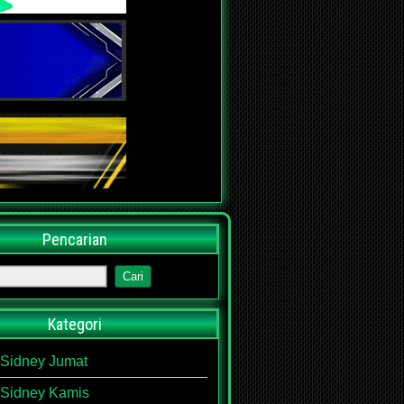
Pencarian
Kategori
Sidney Jumat
 Sidney Kamis