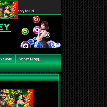
a keluaran sidney hari ini
ey Sabtu
Sidney Minggu