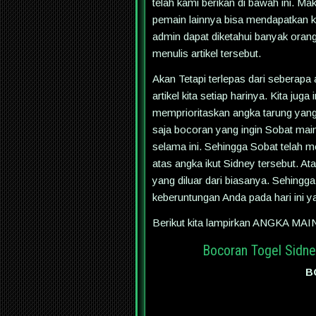
telah kami berikan di bawah ini. Mak
pemain lainnya bisa mendapatkan k
admin dapat diketahui banyak oran
menulis artikel tersebut.
Akan Tetapi terlepas dari seberapa
artikel kita setiap harinya. Kita j
memprioritaskan angka tarung yang 
saja bocoran yang ingin Sobat mai
selama ini. Sehingga Sobat telah 
atas angka ikut Sidney tersebut. A
yang diluar dari biasanya. Sehing
keberuntungan Anda pada hari ini y
Berikut kita lampirkan ANGKA M
Bocoran Togel Sidne
B