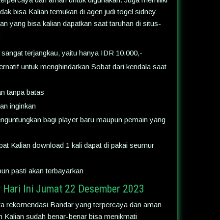
ak bisa Kalian temukan di agen judi togel sidney
an yang bisa kalian dapatkan saat taruhan di situs-
:
 sangat terjangkau, yaitu hanya IDR 10.000,-
ternatif untuk menghindarkan Sobat dari kendala saat
an tanpa batas
an inginkan
nguntungkan bagi player baru maupun pemain yang
at Kalian download 1 kali dapat di pakai seumur
pun pasti akan terbayarkan
y Hari Ini Jumat 22 Desember 2023
rta rekomendasi Bandar yang terpercaya dan aman
n Kalian sudah benar-benar bisa menikmati