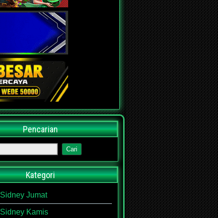
Pencarian
Kategori
Sidney Jumat
 Sidney Kamis