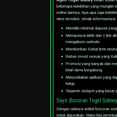
beberapa kelebihan yang mungkin tid
online lainnya. Apa-apa saja kelebih
situs tersebut, simak informasinya 
Memiliki minimal deposit yang
Mempunyai lebih dari 1 link al
mengakses website
Memberikan Sobat limit taruh
Bebas invest sesuai yang Kali
Promosi yang banyak dan me
telah lama bergabung
Menyediakan aplikasi yang dap
hidup
Terjamin Jackpot yang besar 
Sayir Bocoran Togel Sidne
Dengan adanya artikel bocoran se
untuk digunakan. Maka kita jaminka