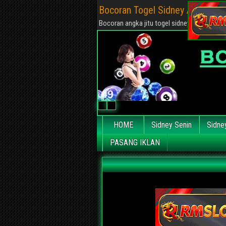
Bocoran Togel Sidney AKURAT
Bocoran angka jitu togel sidney paling akura
HOME
Sidney Senin
Sidne
PASANG IKLAN