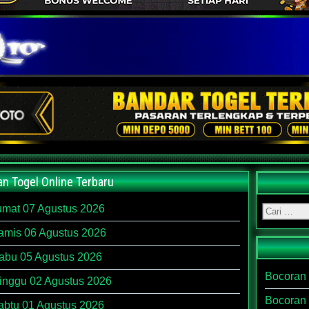
n Togel Online Terbaru
Jumat 07 Agustus 2026
Kamis 06 Agustus 2026
Rabu 05 Agustus 2026
Bocoran 
Minggu 02 Agustus 2026
Bocoran
Sabtu 01 Agustus 2026