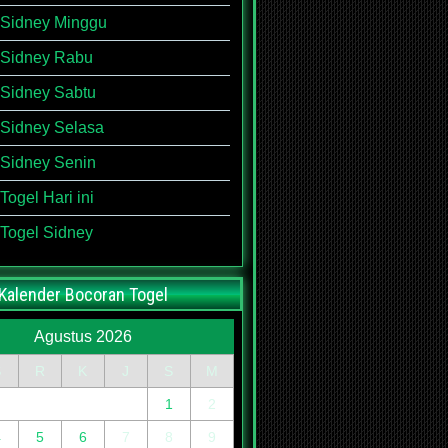
 Sidney Minggu
 Sidney Rabu
Sidney Sabtu
Sidney Selasa
Sidney Senin
Togel Hari ini
Togel Sidney
Kalender Bocoran Togel
Agustus 2026
S
R
K
J
S
M
1
2
4
5
6
7
8
9