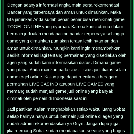
Dengan adanya informasi angka main serta rekomendasi
Bandar yang terpercaya dan aman untuk dimainkan. Maka
kita jaminkan Anda sudah benar-benar bisa menikmati game
TOGEL ONLINE yang nyaman. Karena kunci utama dalam
bermain judi ialah mendapatkan bandar terpercaya sehingga
game yang dimainkan pun akan terasa lebih nyaman dan
aman untuk dimainkan. Mungkin kami ingin menambahkan
sedikit informasi lagi tentang permainan yang disediakan oleh
agen yang sudah kami informasikan diatas. Dimana game
yang dapat Anda mainkan pada situs – situs judi diatas selain
game togel online. Kalian juga dapat menikmati beragam
permainan LIVE CASINO ataupun LIVE GAMES yang
memang sudah menjadi game judi online yang banyak
diminati oleh pemain di Indonesia saat ini.
Jadi pastikan Kalian menghabiskan setiap waktu luang Sobat
setiap harinya hanya untuk bermain judi online di agen yang
sudah admin rekomendasikan ya Guys. Jangan lupa juga,
jika memang Sobat sudah mendapatkan service yang bagus