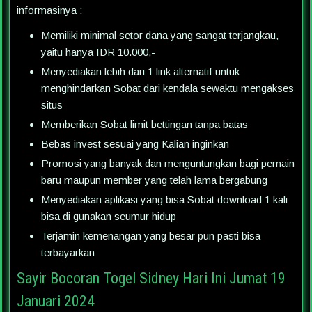
informasinya :
Memiliki minimal setor dana yang sangat terjangkau,
yaitu hanya IDR 10.000,-
Menyediakan lebih dari 1 link alternatif untuk
menghindarkan Sobat dari kendala sewaktu mengakses
situs
Memberikan Sobat limit bettingan tanpa batas
Bebas invest sesuai yang Kalian inginkan
Promosi yang banyak dan menguntungkan bagi pemain
baru maupun member yang telah lama bergabung
Menyediakan aplikasi yang bisa Sobat download 1 kali
bisa di gunakan seumur hidup
Terjamin kemenangan yang besar pun pasti bisa
terbayarkan
Sayir Bocoran Togel Sidney Hari Ini Jumat 19
Januari 2024