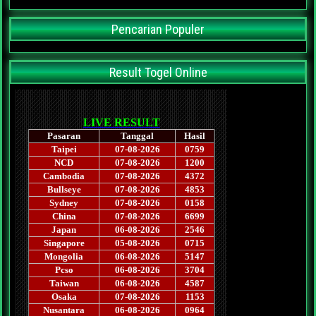
Pencarian Populer
Result Togel Online