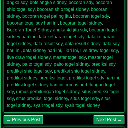
angka sdy
,
bbfs angka sidney
,
bocoran sdy
,
bocoran
shio togel sdy
,
bocoran shio togel sidney
,
bocoran
sidney
,
bocoran togel paling jitu
,
bocoran togel sdy
,
bocoran togel sdy hari ini
,
bocoran togel sidney
,
Bocoran Togel Sidney angka 4d jitu sdy
,
bocoran togel
sidney hari ini
,
data keluaran togel sdy
,
data keluaran
togel sidney
,
data result sdy
,
data result sidney
,
data sdy
hari ini
,
data sidney hari ini
,
Hari ini
,
live draw togel sdy
,
live draw togel sidney
,
master togel sdy
,
master togel
sidney
,
paito togel sdy
,
paito togel sidney
,
prediksi sdy
,
prediksi shio togel sdy
,
prediksi shio togel sidney
,
prediksi sidney
,
prediksi togel
,
prediksi togel sdy hari ini
,
prediksi togel sidney hari ini
,
rumus perhitungan togel
sdy
,
rumus perhitungan togel sidney
,
situs prediksi togel
sdy
,
situs prediksi togel sidney
,
situs togel sdy
,
situs
togel sidney
,
syair togel sdy
,
syair togel sidney
← Previous Post
Next Post →