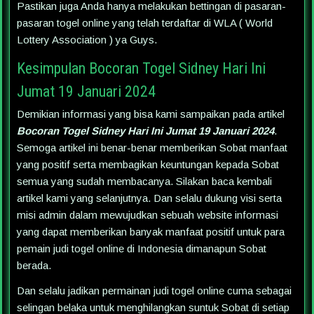
Pastikan juga Anda hanya melakukan bettingan di pasaran-
pasaran togel online yang telah terdaftar di WLA ( World
Lottery Association ) ya Guys.
Kesimpulan Bocoran Togel Sidney Hari Ini
Jumat 19 Januari 2024
Demikian informasi yang bisa kami sampaikan pada artikel
Bocoran Togel Sidney Hari Ini Jumat 19 Januari 2024
.
Semoga artikel ini benar-benar memberikan Sobat manfaat
yang positif serta membagikan keuntungan kepada Sobat
semua yang sudah membacanya. Silakan baca kembali
artikel kami yang selanjutnya. Dan selalu dukung visi serta
misi admin dalam mewujudkan sebuah website informasi
yang dapat memberikan banyak manfaat positif untuk para
pemain judi togel online di Indonesia dimanapun Sobat
berada.
Dan selalu jadikan permainan judi togel online cuma sebagai
selingan belaka untuk menghilangkan suntuk Sobat di setiap