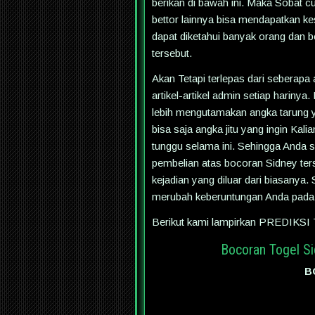
berikan di bawah ini. Maka Sobat c
bettor lainnya bisa mendapatkan ke
dapat diketahui banyak orang dan b
tersebut.
Akan Tetapi terlepas dari seberap
artikel-artikel admin setiap harin
lebih mengutamakan angka tarung ya
bisa saja angka jitu yang ingin K
tunggu selama ini. Sehingga Anda
pembelian atas bocoran Sidney ters
kejadian yang diluar dari biasany
merubah keberuntungan Anda pada h
Berikut kami lampirkan PREDIKS
Bocoran Togel Si
B