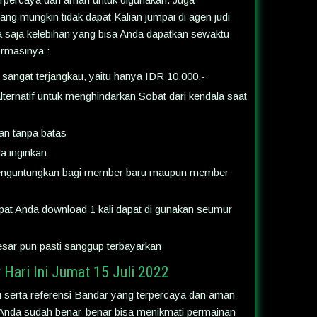
g mungkin tidak dapat Kalian jumpai di agen judi
pa saja kelebihan yang bisa Anda dapatkan sewaktu
ormasinya :
 sangat terjangkau, yaitu hanya IDR 10.000,-
alternatif untuk menghindarkan Sobat dari kendala saat
an tanpa batas
a inginkan
enguntungkan bagi member baru maupun member
pat Anda download 1 kali dapat di gunakan seumur
sar pun pasti sanggup terbayarkan
 Hari Ini Jumat 15 Juli 2022
u serta referensi Bandar yang terpercaya dan aman
 Anda sudah benar-benar bisa menikmati permainan