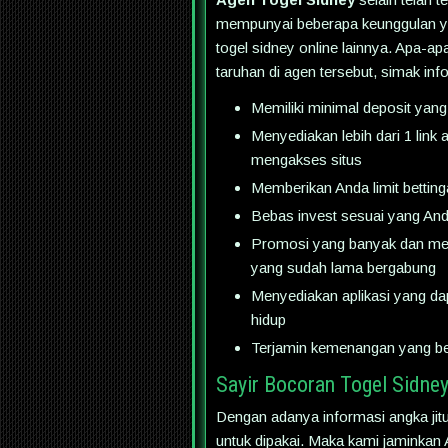
mempunyai beberapa keunggulan yan
togel sidney online lainnya. Apa-a
taruhan di agen tersebut, simak inf
Memiliki minimal deposit yang
Menyediakan lebih dari 1 link 
mengakses situs
Memberikan Anda limit betting
Bebas invest sesuai yang And
Promosi yang banyak dan m
yang sudah lama bergabung
Menyediakan aplikasi yang da
hidup
Terjamin kemenangan yang be
Sayir Bocoran Togel Sidney
Dengan adanya informasi angka jit
untuk dipakai. Maka kami jaminkan