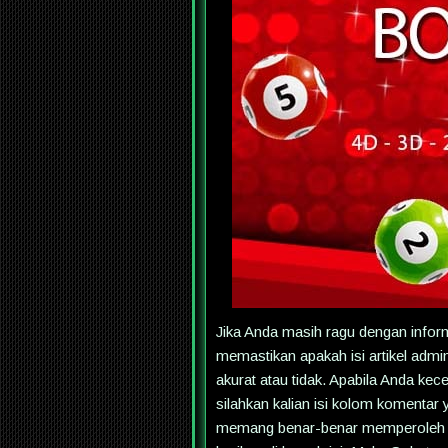
Jika Anda masih ragu dengan info
memastikan apakah isi artikel admi
akurat atau tidak. Apabila Anda kec
silahkan kalian isi kolom komentar y
memang benar-benar memperoleh Kem