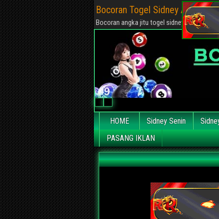
Bocoran Togel Sidney AKURAT
Bocoran angka jitu togel sidney paling akura
HOME
Sidney Senin
Sidne
PASANG IKLAN