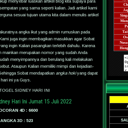
ukup menyebar luaskan artikel blog kita supaya para
sempatan yang sama seperti kalian. Jadi artikel kami
erguna sesuai tujuan utama kita dalam menulis artikel
a akuratnya angka ikut yang admin rumuskan pada
ya. Kami juga ingin membagikan masukkan agar Sobat
ng ingin Kalian pasangkan terlebih dahulu. Karena
alian mainkan merupakan nomor yang sudah Anda
 sudah menyimpannya dan berulang kali melakukan
ebut. Ataupun Kalian memiliki mimpi dan kejadian-
a. Sehingga Sobat mendapatkan
angka hoki
yang dapat
ari ini ya Guys.
I TOGEL SIDNEY HARI INI
dney Hari Ini Jumat 15 Juli 2022
OCORAN 4D : 6600
SA
ANGKA 3D : 523