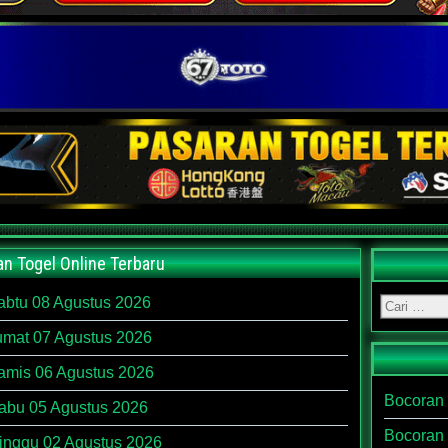
n Togel Online Terbaru
Sabtu 08 Agustus 2026
Jumat 07 Agustus 2026
Kamis 06 Agustus 2026
Bocoran 
Rabu 05 Agustus 2026
Bocoran
Minggu 02 Agustus 2026