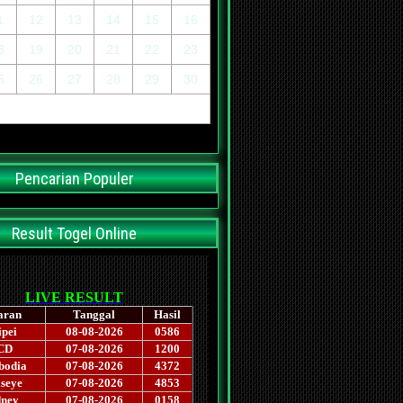
1
12
13
14
15
16
8
19
20
21
22
23
5
26
27
28
29
30
Pencarian Populer
Result Togel Online