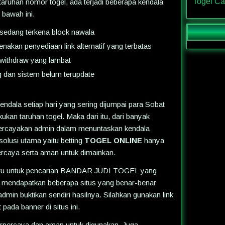
Togel C
ruhan nomor togel, ada terjadi beberapa kendala
i bawah ini.
sedang terkena block nawala
nakan penyediaan link alternatif yang terbatas
 withdraw yang lambat
g dan sistem belum terupdate
kendala setiap hari yang sering dijumpai para Sobat
kukan taruhan togel. Maka dari itu, dari banyak
ercayakan admin dalam menuntaskan kendala
olusi utama yaitu betting
TOGEL ONLINE
hanya
percaya serta aman untuk dimainkan.
ktu untuk pencarian BANDAR JUDI TOGEL yang
ah mendapatkan beberapa situs yang benar-benar
dmin buktikan sendiri hasilnya. Silahkan gunakan link
 pada banner di situs ini.
terpercaya dan aman untuk digunakan. Juga