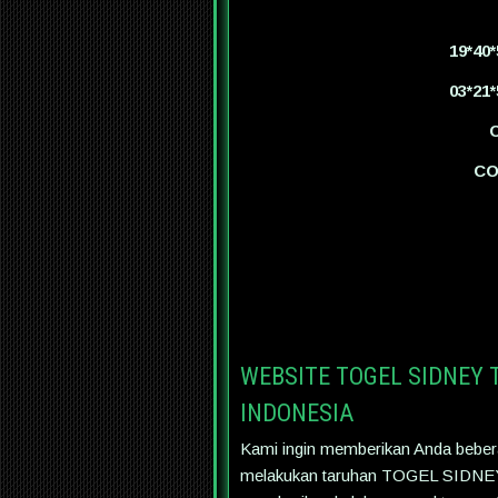
19*40*
03*21*
CO
WEBSITE TOGEL SIDNEY 
INDONESIA
Kami ingin memberikan Anda beber
melakukan taruhan TOGEL SIDNEY 