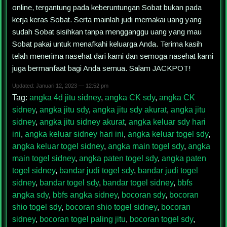
online, tergantung pada keberuntungan Sobat bukan pada
kerja keras Sobat. Serta mainlah judi memakai uang yang
sudah Sobat sisihkan tanpa mengganggu uang yang mau
Sobat pakai untuk menafkahi keluarga Anda. Terima kasih
telah menerima nasehat dari kami dan semoga nasehat kami
juga bermanfaat bagi Anda semua. Salam JACKPOT!
Updated: Januari 12, 2023 — 12:52 pm
Tag:
angka 4d jitu sidney
,
angka CK sdy
,
angka CK
sidney
,
angka jitu sdy
,
angka jitu sdy akurat
,
angka jitu
sidney
,
angka jitu sidney akurat
,
angka keluar sdy hari
ini
,
angka keluar sidney hari ini
,
angka keluar togel sdy
,
angka keluar togel sidney
,
angka main togel sdy
,
angka
main togel sidney
,
angka paten togel sdy
,
angka paten
togel sidney
,
bandar judi togel sdy
,
bandar judi togel
sidney
,
bandar togel sdy
,
bandar togel sidney
,
bbfs
angka sdy
,
bbfs angka sidney
,
bocoran sdy
,
bocoran
shio togel sdy
,
bocoran shio togel sidney
,
bocoran
sidney
,
bocoran togel paling jitu
,
bocoran togel sdy
,