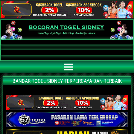
Bocoran Togel Sidney AKURAT
Bocoran angka jitu togel sidney paling akurat | prediksi situs agen bandar
togel sidney terpercaya | nomor main sidney | data keluaran sidney hari ini
BANDAR TOGEL SIDNEY TERPERCAYA DAN TERBAIK