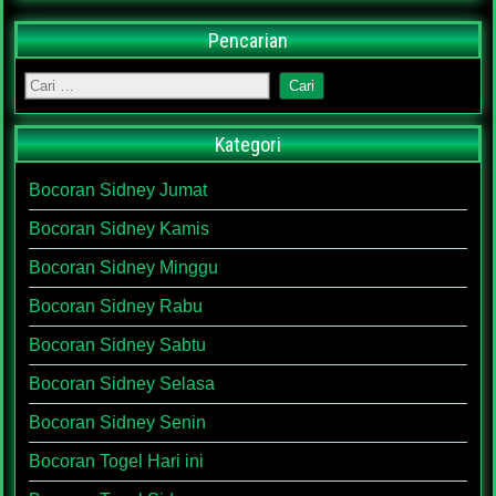
Pencarian
Kategori
Bocoran Sidney Jumat
Bocoran Sidney Kamis
Bocoran Sidney Minggu
Bocoran Sidney Rabu
Bocoran Sidney Sabtu
Bocoran Sidney Selasa
Bocoran Sidney Senin
Bocoran Togel Hari ini