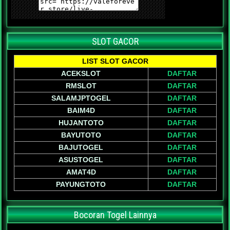
SLOT GACOR
LIST SLOT GACOR
ACEKSLOT
DAFTAR
RMSLOT
DAFTAR
SALAMJPTOGEL
DAFTAR
BAIM4D
DAFTAR
HUJANTOTO
DAFTAR
BAYUTOTO
DAFTAR
BAJUTOGEL
DAFTAR
ASUSTOGEL
DAFTAR
AMAT4D
DAFTAR
PAYUNGTOTO
DAFTAR
Bocoran Togel Lainnya